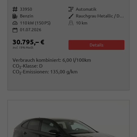
Fahrzeugnr.
Getriebe
33950
Automatik
Kraftstoff
Außenfarbe
Benzin
Rauchgrau Metallic / Dach schwarz
Leistung
Kilometerstand
110 kW (150 PS)
10 km
01.07.2026
30.795,– €
Details
incl. 19% MwSt.
Verbrauch kombiniert:
6,00 l/100km
CO
-Klasse:
D
2
CO
-Emissionen:
135,00 g/km
2