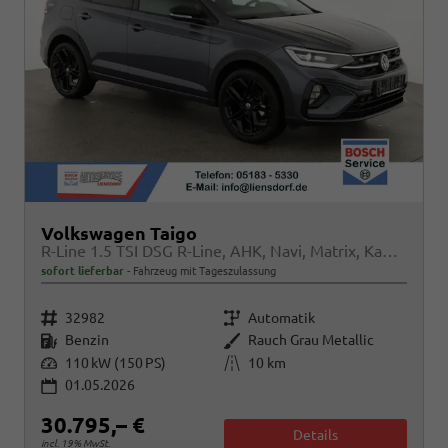
Volkswagen Taigo
R-Line 1.5 TSI DSG R-Line, AHK, Navi, Matrix, Kamera, ACC, Winter, 4 J.-Garantie
sofort lieferbar
Fahrzeug mit Tageszulassung
Fahrzeugnr.
Getriebe
32982
Automatik
Kraftstoff
Außenfarbe
Benzin
Rauch Grau Metallic
Leistung
Kilometerstand
110 kW (150 PS)
10 km
01.05.2026
30.795,– €
Details
incl. 19% MwSt.