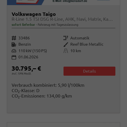
Volkswagen Taigo
R-Line 1.5 TSI DSG R-Line, AHK, Navi, Matrix, Kamera, ACC, Winter, 4 J.-Garantie
sofort lieferbar
Fahrzeug mit Tageszulassung
Fahrzeugnr.
Getriebe
33486
Automatik
Kraftstoff
Außenfarbe
Benzin
Reef Blue Metallic
Leistung
Kilometerstand
110 kW (150 PS)
10 km
01.06.2026
30.795,– €
Details
incl. 19% MwSt.
Verbrauch kombiniert:
5,90 l/100km
CO
-Klasse:
D
2
CO
-Emissionen:
134,00 g/km
2