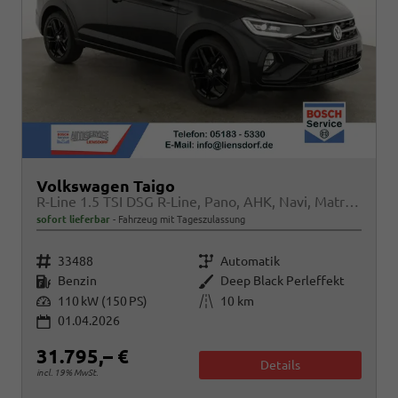
Volkswagen Taigo
R-Line 1.5 TSI DSG R-Line, Pano, AHK, Navi, Matrix, Kamera, ACC, Winter, 4 J.-Garantie
sofort lieferbar
Fahrzeug mit Tageszulassung
Fahrzeugnr.
Getriebe
33488
Automatik
Kraftstoff
Außenfarbe
Benzin
Deep Black Perleffekt
Leistung
Kilometerstand
110 kW (150 PS)
10 km
01.04.2026
31.795,– €
Details
incl. 19% MwSt.