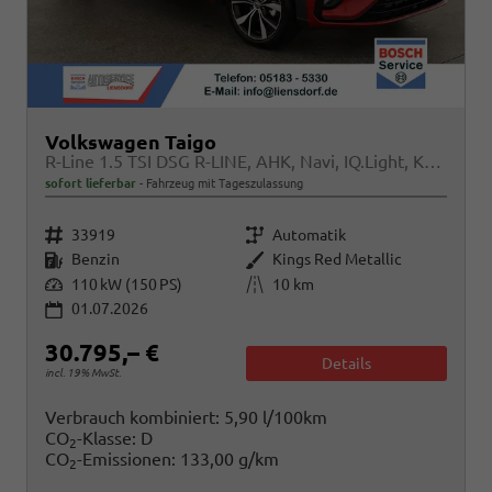
Volkswagen Taigo
R-Line 1.5 TSI DSG R-LINE, AHK, Navi, IQ.Light, Kamera, ACC, Winter
sofort lieferbar
Fahrzeug mit Tageszulassung
Fahrzeugnr.
Getriebe
33919
Automatik
Kraftstoff
Außenfarbe
Benzin
Kings Red Metallic
Leistung
Kilometerstand
110 kW (150 PS)
10 km
01.07.2026
30.795,– €
Details
incl. 19% MwSt.
Verbrauch kombiniert:
5,90 l/100km
CO
-Klasse:
D
2
CO
-Emissionen:
133,00 g/km
2