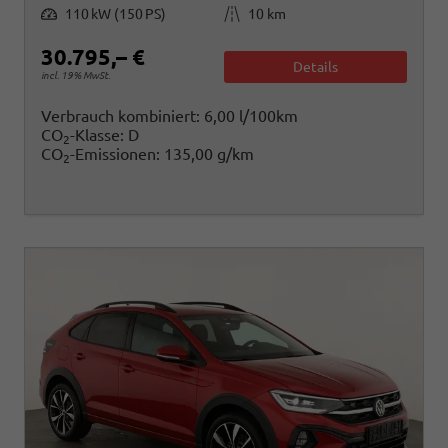
Leistung
Kilometerstand
110 kW (150 PS)
10 km
30.795,– €
Details
incl. 19% MwSt.
Verbrauch kombiniert:
6,00 l/100km
CO
-Klasse:
D
2
CO
-Emissionen:
135,00 g/km
2