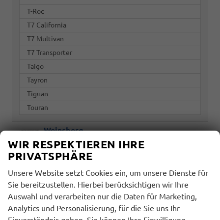
T-Roc
T7 California
T7 Multivan
T7 Transporter
Taigo
Tayron
Tiguan
Touran
Weinsberg
WIR RESPEKTIEREN IHRE
PRIVATSPHÄRE
Marke
Unsere Website setzt Cookies ein, um unsere Dienste für
alles ausgewählt
Sie bereitzustellen. Hierbei berücksichtigen wir Ihre
Auswahl und verarbeiten nur die Daten für Marketing,
Modell
Analytics und Personalisierung, für die Sie uns Ihr