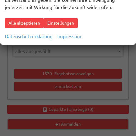
Einverständnis geben. Sie können Ihre Einwilligung
alles ausgewählt
jederzeit mit Wirkung für die Zukunft widerrufen.
Kraftstoffart
Alle akzeptieren
Einstellungen
alles ausgewählt
Datenschutzerklärung
Impressum
Getriebeart
alles ausgewählt
1570
Ergebnisse anzeigen
zurücksetzen
Geparkte Fahrzeuge (
0
)
Anmelden