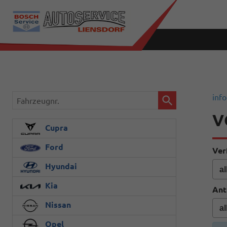
Fahrzeugnr.
info
V
Cupra
Ford
Ver
Hyundai
Kia
Ant
Nissan
Opel