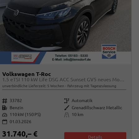
Volkswagen T-Roc
1.5 eTSI 110 kW Life DSG ACC Sunset GV5 neues Modell
unverbindliche Lieferzeit:
5 Wochen
Fahrzeug mit Tageszulassung
Fahrzeugnr.
Getriebe
33782
Automatik
Kraftstoff
Außenfarbe
Benzin
Grenadillschwarz Metallic
Leistung
Kilometerstand
110 kW (150 PS)
10 km
01.03.2026
31.740,– €
Details