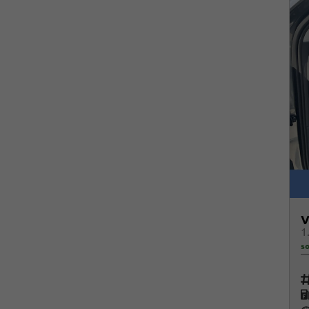
V
so
Fah
K