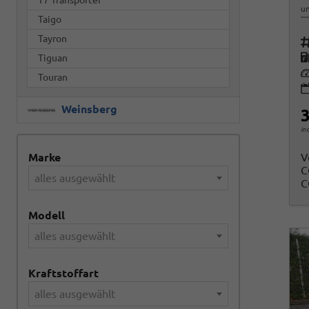
un
Taigo
Tayron
Fah
K
Tiguan
Le
Touran
Weinsberg
3
in
Marke
V
C
alles ausgewählt
C
Modell
alles ausgewählt
Kraftstoffart
alles ausgewählt