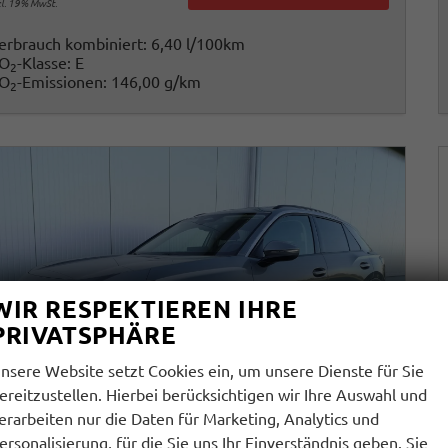
cl. 19% MwSt.
erbrauch kombiniert:
6,40 l/100km
O
-Klasse:
E
2
O
-Emissionen:
146,00 g/km
2
WIR RESPEKTIEREN IHRE
PRIVATSPHÄRE
nsere Website setzt Cookies ein, um unsere Dienste für Sie
ereitzustellen. Hierbei berücksichtigen wir Ihre Auswahl und
erarbeiten nur die Daten für Marketing, Analytics und
ersonalisierung, für die Sie uns Ihr Einverständnis geben. Sie