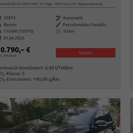
verbindliche Lieferzeit:
19 Tage
Fahrzeug mit Tageszulassung
rzeugnr.
Getriebe
33873
Automatik
raftstoff
Außenfarbe
Benzin
Petroliumblau Metallic
istung
Kilometerstand
110 kW (150 PS)
10 km
01.06.2026
0.790,– €
Details
cl. 19% MwSt.
erbrauch kombiniert:
6,40 l/100km
O
-Klasse:
E
2
O
-Emissionen:
146,00 g/km
2