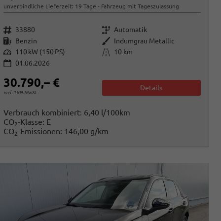
unverbindliche Lieferzeit:
19 Tage
Fahrzeug mit Tageszulassung
Fahrzeugnr.
Getriebe
33880
Automatik
Kraftstoff
Außenfarbe
Benzin
Indumgrau Metallic
Leistung
Kilometerstand
110 kW (150 PS)
10 km
01.06.2026
30.790,– €
Details
incl. 19% MwSt.
Verbrauch kombiniert:
6,40 l/100km
CO
-Klasse:
E
2
CO
-Emissionen:
146,00 g/km
2