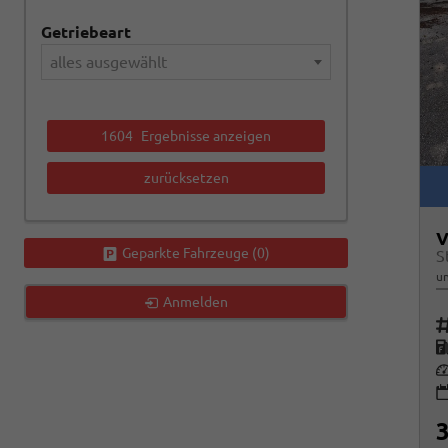
Getriebeart
alles ausgewählt
1604
Ergebnisse anzeigen
zurücksetzen
V
Geparkte Fahrzeuge (
0
)
S
un
Anmelden
Fah
K
Le
3