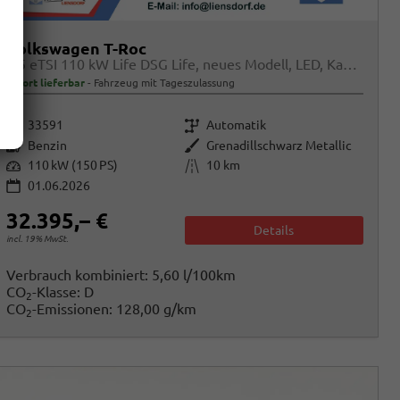
Volkswagen T-Roc
1.5 eTSI 110 kW Life DSG Life, neues Modell, LED, Kamera, Side, Winter, 17-Zoll
sofort lieferbar
Fahrzeug mit Tageszulassung
Fahrzeugnr.
Getriebe
33591
Automatik
Kraftstoff
Außenfarbe
Benzin
Grenadillschwarz Metallic
Leistung
Kilometerstand
110 kW (150 PS)
10 km
01.06.2026
32.395,– €
Details
incl. 19% MwSt.
Verbrauch kombiniert:
5,60 l/100km
CO
-Klasse:
D
2
CO
-Emissionen:
128,00 g/km
2