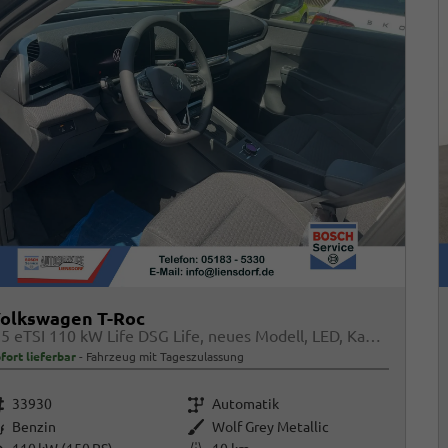
olkswagen T-Roc
1.5 eTSI 110 kW Life DSG Life, neues Modell, LED, Kamera, Side, Winter, 17-Zoll
fort lieferbar
Fahrzeug mit Tageszulassung
rzeugnr.
Getriebe
33930
Automatik
raftstoff
Außenfarbe
Benzin
Wolf Grey Metallic