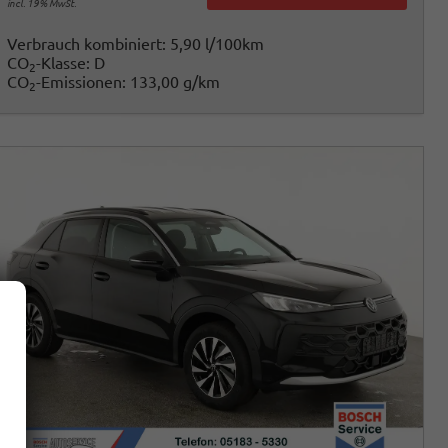
incl. 19% MwSt.
Verbrauch kombiniert:
5,90 l/100km
CO
-Klasse:
D
2
CO
-Emissionen:
133,00 g/km
2