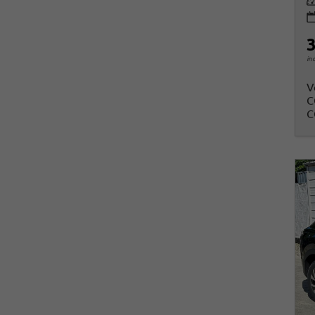
Le
3
in
V
C
C