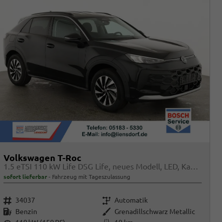
Volkswagen T-Roc
1.5 eTSI 110 kW Life DSG Life, neues Modell, LED, Kamera, Side, Winter, 17-Zoll
sofort lieferbar
Fahrzeug mit Tageszulassung
Fahrzeugnr.
Getriebe
34037
Automatik
Kraftstoff
Außenfarbe
Benzin
Grenadillschwarz Metallic