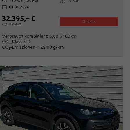
Leistung
Kilometerstand
110 kW (150 PS)
10 km
01.06.2026
32.395,– €
Details
incl. 19% MwSt.
Verbrauch kombiniert:
5,60 l/100km
CO
-Klasse:
D
2
CO
-Emissionen:
128,00 g/km
2