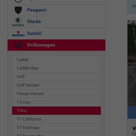
I
Peugeot
Skoda
Suzuki
Volkswagen
Caddy
Caddy Maxi
Golf
Golf Variant
Passat Variant
T-Cross
T-Roc
T7 California
T7 Multivan
V
S
T7 Transporter