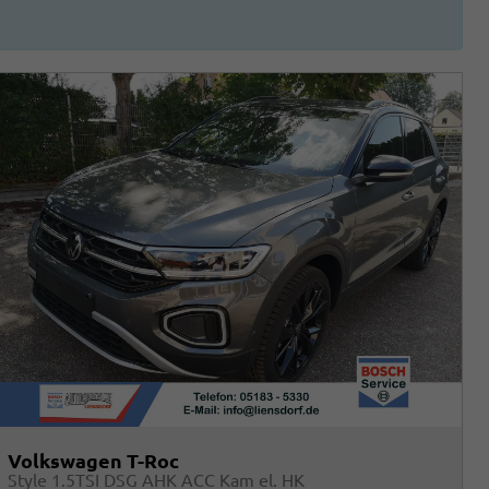
Volkswagen T-Roc
Style 1.5TSI DSG AHK ACC Kam el. HK