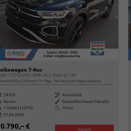
olkswagen T-Roc
tyle 1.5TSI DSG AHK ACC Kam el. HK
verbindliche Lieferzeit:
19 Tage
Fahrzeug mit Tageszulassung
rzeugnr.
Getriebe
34320
Automatik
raftstoff
Außenfarbe
Benzin
Grenadillschwarz Metallic
istung
Kilometerstand
110 kW (150 PS)
10 km
01.06.2026
0.790,– €
Details