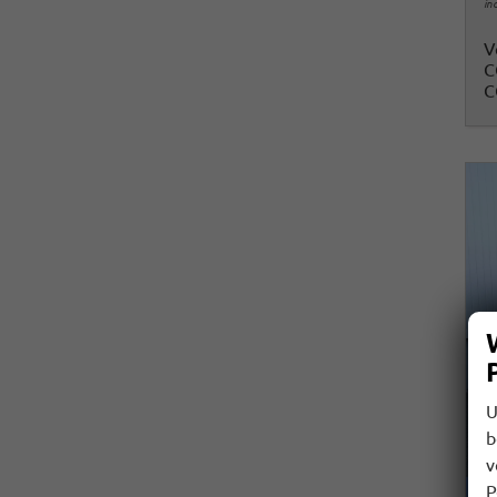
in
V
C
C
U
b
v
P