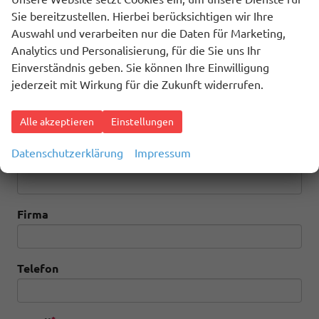
Sie bereitzustellen. Hierbei berücksichtigen wir Ihre
Auswahl und verarbeiten nur die Daten für Marketing,
*
Analytics und Personalisierung, für die Sie uns Ihr
Anrede
Einverständnis geben. Sie können Ihre Einwilligung
jederzeit mit Wirkung für die Zukunft widerrufen.
*
Vorname
Alle akzeptieren
Einstellungen
Datenschutzerklärung
Impressum
*
Nachname
Firma
Telefon