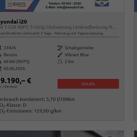
yundai i20
1.0 T-GDI 90PS 5-türig Sitzheizung Lenkradheizung Rückf.Kamera PDC Klima Apple CarPlay Android Auto Tempomat Touchscreen
verbindliche Lieferzeit:
5 Tage
Fahrzeug mit Tageszulassung
rzeugnr.
Getriebe
33426
Schaltgetriebe
raftstoff
Außenfarbe
Benzin
Vibrant Blue
istung
Kilometerstand
66 kW (90 PS)
2 km
03.06.2026
9.190,– €
Details
cl. 19% MwSt.
erbrauch kombiniert:
5,70 l/100km
O
-Klasse:
D
2
O
-Emissionen:
129,00 g/km
2