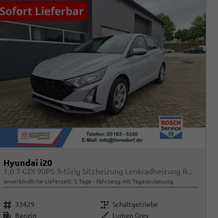
Hyundai i20
1.0 T-GDI 90PS 5-türig Sitzheizung Lenkradheizung Rückf.Kamera PDC Klima Apple CarPlay Android Auto Tempomat Touchscreen
unverbindliche Lieferzeit:
5 Tage
Fahrzeug mit Tageszulassung
Fahrzeugnr.
Getriebe
33429
Schaltgetriebe
Kraftstoff
Außenfarbe
Benzin
Lumen Grey