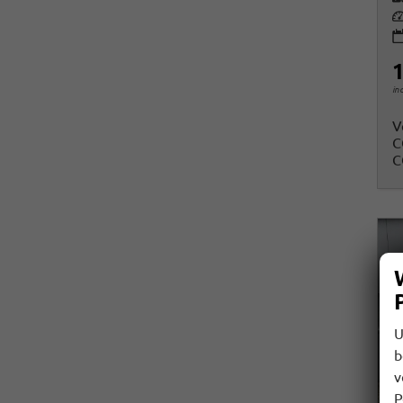
Le
1
in
V
C
C
U
b
v
P