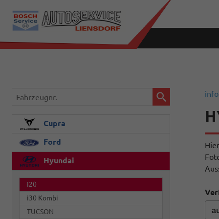
Fahrzeugnr.
info
H
Cupra
Ford
Hie
Fot
Hyundai
Aus
i20
Ver
i30 Kombi
TUCSON