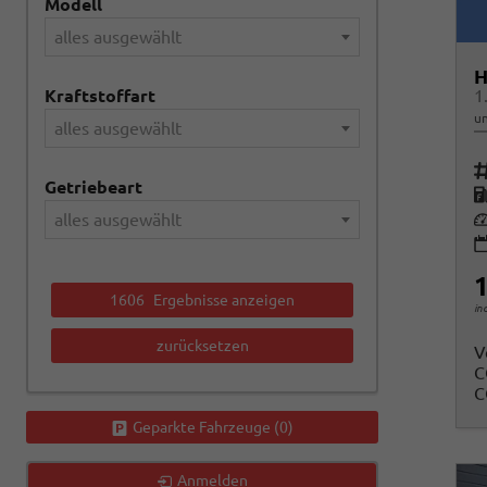
Modell
alles ausgewählt
H
Kraftstoffart
un
alles ausgewählt
Fah
Getriebeart
K
Le
alles ausgewählt
1
1606
Ergebnisse anzeigen
in
zurücksetzen
V
C
C
Geparkte Fahrzeuge (
0
)
Anmelden