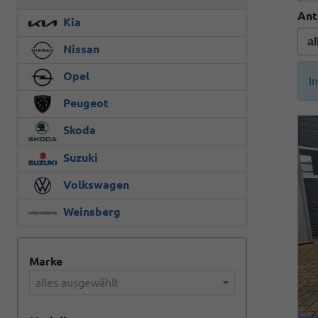
Ant
Kia
Nissan
Opel
I
Peugeot
Skoda
Suzuki
Volkswagen
Weinsberg
Marke
alles ausgewählt