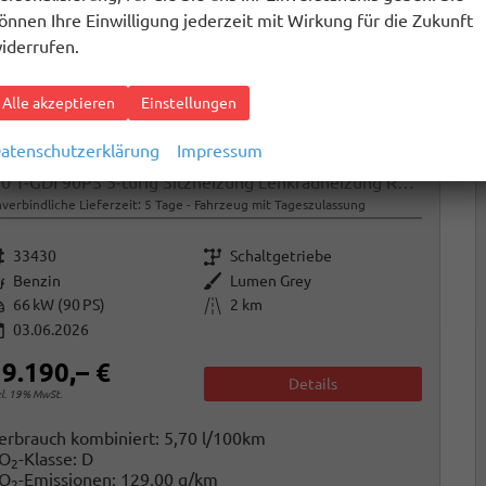
önnen Ihre Einwilligung jederzeit mit Wirkung für die Zukunft
iderrufen.
Alle akzeptieren
Einstellungen
atenschutzerklärung
Impressum
yundai i20
1.0 T-GDI 90PS 5-türig Sitzheizung Lenkradheizung Rückf.Kamera PDC Klima Apple CarPlay Android Auto Tempomat Touchscreen
verbindliche Lieferzeit:
5 Tage
Fahrzeug mit Tageszulassung
rzeugnr.
Getriebe
33430
Schaltgetriebe
raftstoff
Außenfarbe
Benzin
Lumen Grey
istung
Kilometerstand
66 kW (90 PS)
2 km
03.06.2026
9.190,– €
Details
cl. 19% MwSt.
erbrauch kombiniert:
5,70 l/100km
O
-Klasse:
D
2
O
-Emissionen:
129,00 g/km
2