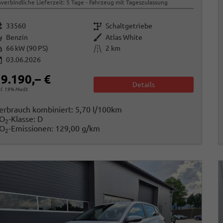
verbindliche Lieferzeit:
5 Tage
Fahrzeug mit Tageszulassung
rzeugnr.
Getriebe
33560
Schaltgetriebe
raftstoff
Außenfarbe
Benzin
Atlas White
istung
Kilometerstand
66 kW (90 PS)
2 km
03.06.2026
9.190,– €
Details
cl. 19% MwSt.
erbrauch kombiniert:
5,70 l/100km
O
-Klasse:
D
2
O
-Emissionen:
129,00 g/km
2