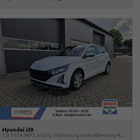
Hyundai i20
1.0 T-GDI 90PS 5-türig Sitzheizung Lenkradheizung Rückf.Kamera PDC Klima Apple CarPlay Android Auto Tempomat Touchscreen