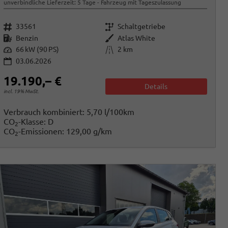
unverbindliche Lieferzeit:
5 Tage
Fahrzeug mit Tageszulassung
Fahrzeugnr.
Getriebe
33561
Schaltgetriebe
Kraftstoff
Außenfarbe
Benzin
Atlas White
Leistung
Kilometerstand
66 kW (90 PS)
2 km
03.06.2026
19.190,– €
Details
incl. 19% MwSt.
Verbrauch kombiniert:
5,70 l/100km
CO
-Klasse:
D
2
CO
-Emissionen:
129,00 g/km
2