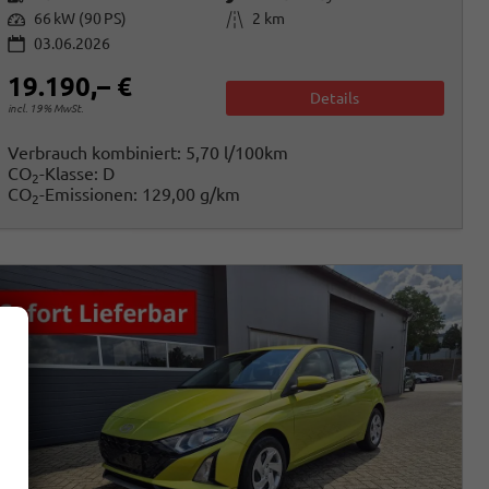
Leistung
Kilometerstand
66 kW (90 PS)
2 km
03.06.2026
19.190,– €
Details
incl. 19% MwSt.
Verbrauch kombiniert:
5,70 l/100km
CO
-Klasse:
D
2
CO
-Emissionen:
129,00 g/km
2