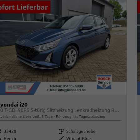
yundai i20
1.0 T-GDI 90PS 5-türig Sitzheizung Lenkradheizung Rückf.Kamera PDC Klima Apple CarPlay Android Auto Tempomat Touchscreen
verbindliche Lieferzeit:
5 Tage
Fahrzeug mit Tageszulassung
rzeugnr.
Getriebe
33428
Schaltgetriebe
raftstoff
Außenfarbe
Benzin
Vibrant Blue