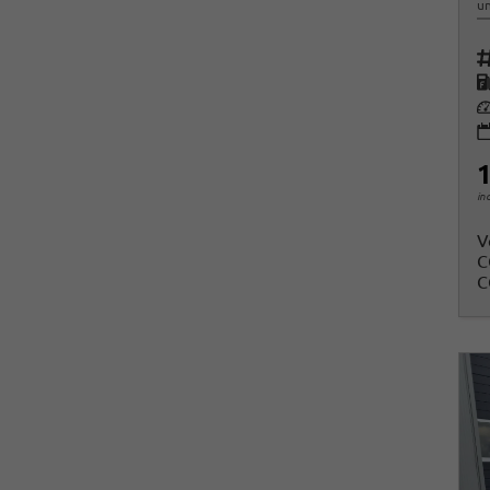
un
Fah
K
Le
1
in
V
C
C