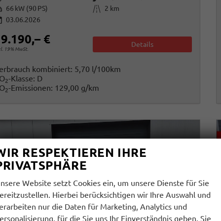
istung
Kilometerstand
66 kW (90 PS)
2 km
03.06.2026
9.190,– €
Details
cl. 19% MwSt.
erbrauch kombiniert:
5,70 l/100km
O
-Klasse:
D
2
O
-Emissionen:
129,00 g/km
2
WIR RESPEKTIEREN IHRE
PRIVATSPHÄRE
nsere Website setzt Cookies ein, um unsere Dienste für Sie
ereitzustellen. Hierbei berücksichtigen wir Ihre Auswahl und
erarbeiten nur die Daten für Marketing, Analytics und
ersonalisierung, für die Sie uns Ihr Einverständnis geben. Sie