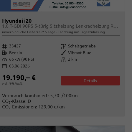
Hyundai i20
1.0 T-GDI 90PS 5-türig Sitzheizung Lenkradheizung Rückf.Kamera PDC Klima Apple CarPlay Android Auto Tempomat Touchscreen
unverbindliche Lieferzeit:
5 Tage
Fahrzeug mit Tageszulassung
Fahrzeugnr.
Getriebe
33427
Schaltgetriebe
Kraftstoff
Außenfarbe
Benzin
Vibrant Blue
Leistung
Kilometerstand
66 kW (90 PS)
2 km
03.06.2026
19.190,– €
Details
incl. 19% MwSt.
Verbrauch kombiniert:
5,70 l/100km
CO
-Klasse:
D
2
CO
-Emissionen:
129,00 g/km
2