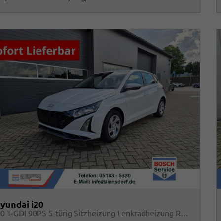
yundai i20
1.0 T-GDI 90PS 5-türig Sitzheizung Lenkradheizung Rückf.Kamera PDC Klima Apple CarPlay Android Auto Tempomat Touchscreen