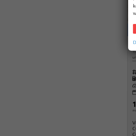
k
w
D
H
un
Fah
K
Le
1
in
V
C
C