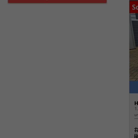
H
un
Fah
K