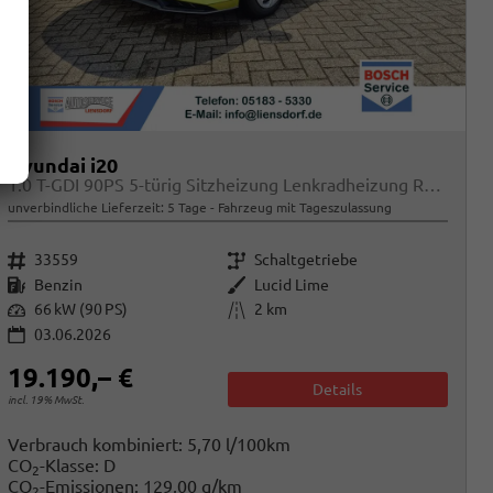
Hyundai i20
1.0 T-GDI 90PS 5-türig Sitzheizung Lenkradheizung Rückf.Kamera PDC Klima Apple CarPlay Android Auto Tempomat Touchscreen
unverbindliche Lieferzeit:
5 Tage
Fahrzeug mit Tageszulassung
Fahrzeugnr.
Getriebe
33559
Schaltgetriebe
Kraftstoff
Außenfarbe
Benzin
Lucid Lime
Leistung
Kilometerstand
66 kW (90 PS)
2 km
03.06.2026
19.190,– €
Details
incl. 19% MwSt.
Verbrauch kombiniert:
5,70 l/100km
CO
-Klasse:
D
2
CO
-Emissionen:
129,00 g/km
2