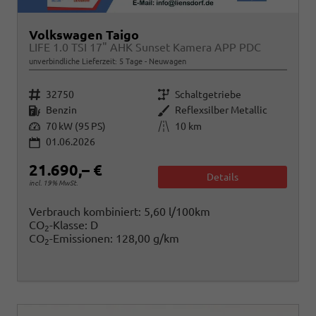
Volkswagen Taigo
LIFE 1.0 TSI 17" AHK Sunset Kamera APP PDC
unverbindliche Lieferzeit:
5 Tage
Neuwagen
Fahrzeugnr.
Getriebe
32750
Schaltgetriebe
Kraftstoff
Außenfarbe
Benzin
Reflexsilber Metallic
Leistung
Kilometerstand
70 kW (95 PS)
10 km
01.06.2026
21.690,– €
Details
incl. 19% MwSt.
Verbrauch kombiniert:
5,60 l/100km
CO
-Klasse:
D
2
CO
-Emissionen:
128,00 g/km
2