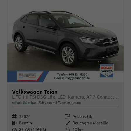
Volkswagen Taigo
LIFE 1.0 TSI DSG Life, LED, Kamera, APP-Connect, Winter, 17-Zoll
sofort lieferbar
Fahrzeug mit Tageszulassung
Fahrzeugnr.
Getriebe
32824
Automatik
Kraftstoff
Außenfarbe
Benzin
Rauchgrau Metallic
Leistung
Kilometerstand
85 kW (116 PS)
10 km