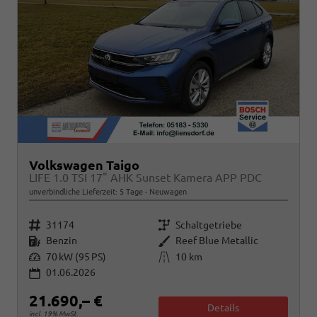
Volkswagen Taigo
LIFE 1.0 TSI 17" AHK Sunset Kamera APP PDC
unverbindliche Lieferzeit:
5 Tage
Neuwagen
Fahrzeugnr.
Getriebe
31174
Schaltgetriebe
Kraftstoff
Außenfarbe
Benzin
Reef Blue Metallic
Leistung
Kilometerstand
70 kW (95 PS)
10 km
01.06.2026
21.690,– €
Details
incl. 19% MwSt.