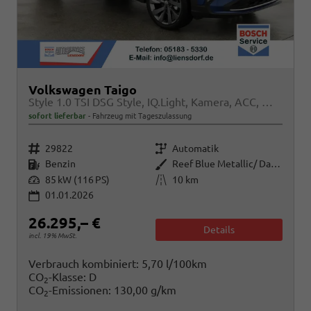
Volkswagen Taigo
Style 1.0 TSI DSG Style, IQ.Light, Kamera, ACC, Winter, 18-Zoll, 3 J.-Garantie
sofort lieferbar
Fahrzeug mit Tageszulassung
Fahrzeugnr.
Getriebe
29822
Automatik
Kraftstoff
Außenfarbe
Benzin
Reef Blue Metallic/ Dach Schwarz
Leistung
Kilometerstand
85 kW (116 PS)
10 km
01.01.2026
26.295,– €
Details
incl. 19% MwSt.
Verbrauch kombiniert:
5,70 l/100km
CO
-Klasse:
D
2
CO
-Emissionen:
130,00 g/km
2