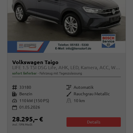
Volkswagen Taigo
LIFE 1.5 TSI DSG Life, AHK, LED, Kamera, ACC, Winter, 17-Zoll
sofort lieferbar
Fahrzeug mit Tageszulassung
Fahrzeugnr.
Getriebe
33180
Automatik
Kraftstoff
Außenfarbe
Benzin
Rauchgrau Metallic
Leistung
Kilometerstand
110 kW (150 PS)
10 km
01.05.2026
28.295,– €
Details
incl. 19% MwSt.