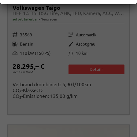
Volkswagen Taigo
LIFE 1.5 TSI DSG Life, AHK, LED, Kamera, ACC, Winter, 17-Zoll
sofort lieferbar
Neuwagen
Fahrzeugnr.
Getriebe
33569
Automatik
Kraftstoff
Außenfarbe
Benzin
Ascotgrau
Leistung
Kilometerstand
110 kW (150 PS)
10 km
28.295,– €
Details
incl. 19% MwSt.
Verbrauch kombiniert:
5,90 l/100km
CO
-Klasse:
D
2
CO
-Emissionen:
135,00 g/km
2