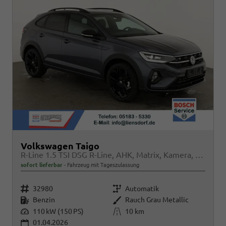
Volkswagen Taigo
R-Line 1.5 TSI DSG R-Line, AHK, Matrix, Kamera, ACC, Winter, 4 J.-Garantie
sofort lieferbar
Fahrzeug mit Tageszulassung
Fahrzeugnr.
Getriebe
32980
Automatik
Kraftstoff
Außenfarbe
Benzin
Rauch Grau Metallic
Leistung
Kilometerstand
110 kW (150 PS)
10 km
01.04.2026