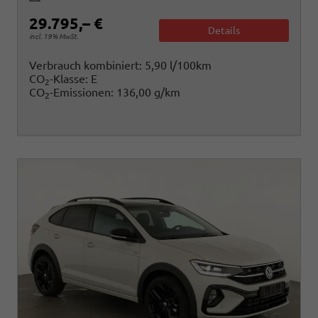
29.795,– €
Details
incl. 19% MwSt.
Verbrauch kombiniert:
5,90 l/100km
CO
-Klasse:
E
2
CO
-Emissionen:
136,00 g/km
2