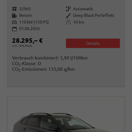
Fahrzeugnr.
Getriebe
32965
Automatik
Kraftstoff
Außenfarbe
Benzin
Deep Black Perleffekt
Leistung
Kilometerstand
110 kW (150 PS)
10 km
01.06.2026
28.295,– €
Details
incl. 19% MwSt.
Verbrauch kombiniert:
5,90 l/100km
CO
-Klasse:
D
2
CO
-Emissionen:
135,00 g/km
2