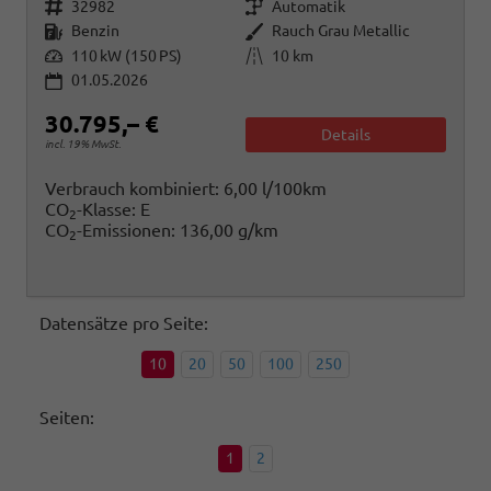
Fahrzeugnr.
Getriebe
32982
Automatik
Kraftstoff
Außenfarbe
Benzin
Rauch Grau Metallic
Leistung
Kilometerstand
110 kW (150 PS)
10 km
01.05.2026
30.795,– €
Details
incl. 19% MwSt.
Verbrauch kombiniert:
6,00 l/100km
CO
-Klasse:
E
2
CO
-Emissionen:
136,00 g/km
2
Datensätze pro Seite:
10
20
50
100
250
Seiten:
1
2