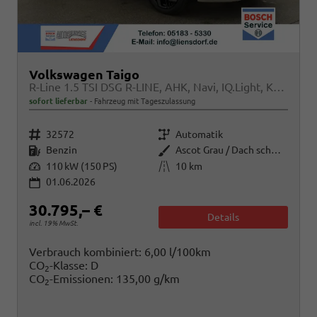
Volkswagen Taigo
R-Line 1.5 TSI DSG R-LINE, AHK, Navi, IQ.Light, Kamera, ACC, Winter
sofort lieferbar
Fahrzeug mit Tageszulassung
Fahrzeugnr.
Getriebe
32572
Automatik
Kraftstoff
Außenfarbe
Benzin
Ascot Grau / Dach schwarz
Leistung
Kilometerstand
110 kW (150 PS)
10 km
01.06.2026
30.795,– €
Details
incl. 19% MwSt.
Verbrauch kombiniert:
6,00 l/100km
CO
-Klasse:
D
2
CO
-Emissionen:
135,00 g/km
2