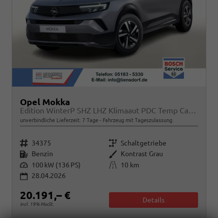
Opel Mokka
Edition WinterP SHZ LHZ Klimaaut PDC Temp CarPlay
unverbindliche Lieferzeit:
7 Tage
Fahrzeug mit Tageszulassung
Fahrzeugnr.
Getriebe
34375
Schaltgetriebe
Kraftstoff
Außenfarbe
Benzin
Kontrast Grau
Leistung
Kilometerstand
100 kW (136 PS)
10 km
28.04.2026
20.191,– €
Details
incl. 19% MwSt.