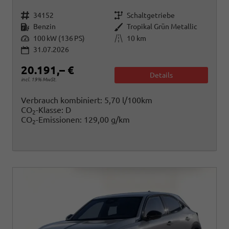
Fahrzeugnr.
Getriebe
34152
Schaltgetriebe
Kraftstoff
Außenfarbe
Benzin
Tropikal Grün Metallic
Leistung
Kilometerstand
100 kW (136 PS)
10 km
31.07.2026
20.191,– €
Details
incl. 19% MwSt.
Verbrauch kombiniert:
5,70 l/100km
CO
-Klasse:
D
2
CO
-Emissionen:
129,00 g/km
2