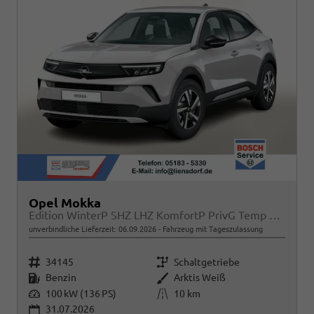
Opel Mokka
Edition WinterP SHZ LHZ KomfortP PrivG Temp PDC
unverbindliche Lieferzeit:
06.09.2026
Fahrzeug mit Tageszulassung
Fahrzeugnr.
Getriebe
34145
Schaltgetriebe
Kraftstoff
Außenfarbe
Benzin
Arktis Weiß
Leistung
Kilometerstand
100 kW (136 PS)
10 km
31.07.2026