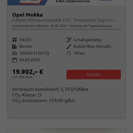
Opel Mokka
Edition Klimaautomatik PDC Tempomat DigCo CarPlay
unverbindliche Lieferzeit:
28.08.2026
Fahrzeug mit Tageszulassung
Fahrzeugnr.
Getriebe
34325
Schaltgetriebe
Kraftstoff
Außenfarbe
Benzin
Kolibri Blau Metallic
Leistung
Kilometerstand
100 kW (136 PS)
10 km
26.05.2026
19.902,– €
Details
incl. 19% MwSt.
Verbrauch kombiniert:
5,70 l/100km
CO
-Klasse:
D
2
CO
-Emissionen:
129,00 g/km
2