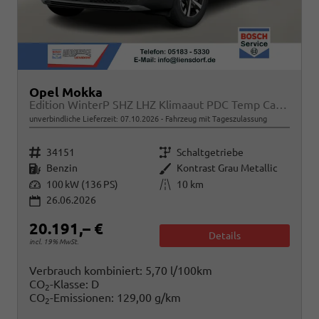
Opel Mokka
Edition WinterP SHZ LHZ Klimaaut PDC Temp CarPlay
unverbindliche Lieferzeit:
07.10.2026
Fahrzeug mit Tageszulassung
Fahrzeugnr.
Getriebe
34151
Schaltgetriebe
Kraftstoff
Außenfarbe
Benzin
Kontrast Grau Metallic
Leistung
Kilometerstand
100 kW (136 PS)
10 km
26.06.2026
20.191,– €
Details
incl. 19% MwSt.
Verbrauch kombiniert:
5,70 l/100km
CO
-Klasse:
D
2
CO
-Emissionen:
129,00 g/km
2