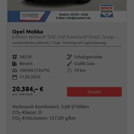
Opel Mokka
Edition WinterP SHZ LHZ KomfortP PrivG Temp PDC
unverbindliche Lieferzeit:
7 Tage
Fahrzeug mit Tageszulassung
Fahrzeugnr.
Getriebe
34254
Schaltgetriebe
Kraftstoff
Außenfarbe
Benzin
Grafik Grau
Leistung
Kilometerstand
100 kW (136 PS)
10 km
11.05.2026
20.384,– €
Details
incl. 19% MwSt.
Verbrauch kombiniert:
5,60 l/100km
CO
-Klasse:
D
2
CO
-Emissionen:
127,00 g/km
2