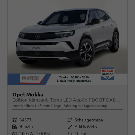
Opel Mokka
Edition Klimaaut. Temp LED AppCo PDC BT DAB MFL
unverbindliche Lieferzeit:
7 Tage
Fahrzeug mit Tageszulassung
Fahrzeugnr.
Getriebe
34377
Schaltgetriebe
Kraftstoff
Außenfarbe
Benzin
Arktis Weiß
Leistung
Kilometerstand
100 kW (136 PS)
10 km