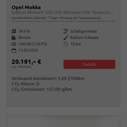
Opel Mokka
Edition WinterP SHZ LHZ Klimaaut PDC Temp CarPlay
unverbindliche Lieferzeit:
7 Tage
Fahrzeug mit Tageszulassung
Fahrzeugnr.
Getriebe
34376
Schaltgetriebe
Kraftstoff
Außenfarbe
Benzin
Karbon Schwarz
Leistung
Kilometerstand
100 kW (136 PS)
10 km
11.05.2026
20.191,– €
Details
incl. 19% MwSt.
Verbrauch kombiniert:
5,60 l/100km
CO
-Klasse:
D
2
CO
-Emissionen:
127,00 g/km
2