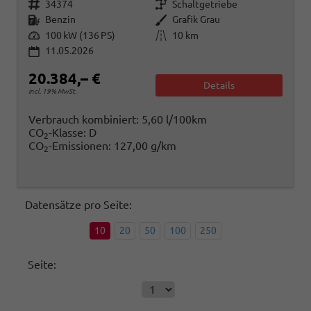
Fahrzeugnr.
Getriebe
34374
Schaltgetriebe
Kraftstoff
Außenfarbe
Benzin
Grafik Grau
Leistung
Kilometerstand
100 kW (136 PS)
10 km
11.05.2026
20.384,– €
Details
incl. 19% MwSt.
Verbrauch kombiniert:
5,60 l/100km
CO
-Klasse:
D
2
CO
-Emissionen:
127,00 g/km
2
Datensätze pro Seite:
10
20
50
100
250
Seite: