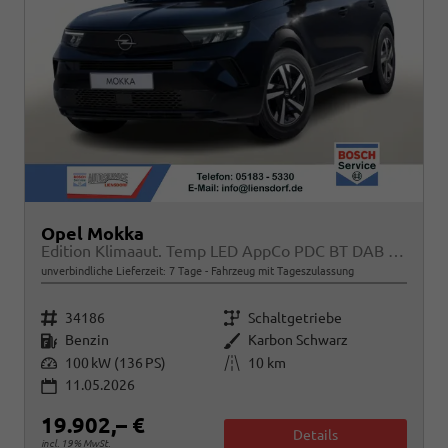
Opel Mokka
Edition Klimaaut. Temp LED AppCo PDC BT DAB MFL
unverbindliche Lieferzeit:
7 Tage
Fahrzeug mit Tageszulassung
Fahrzeugnr.
Getriebe
34186
Schaltgetriebe
Kraftstoff
Außenfarbe
Benzin
Karbon Schwarz
Leistung
Kilometerstand
100 kW (136 PS)
10 km
11.05.2026
19.902,– €
Details
incl. 19% MwSt.