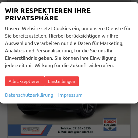
Verbrauch kombiniert:
5,60 l/100km
WIR RESPEKTIEREN IHRE
CO
-Klasse:
D
2
CO
-Emissionen:
127,00 g/km
PRIVATSPHÄRE
2
Unsere Website setzt Cookies ein, um unsere Dienste für
Sie bereitzustellen. Hierbei berücksichtigen wir Ihre
Auswahl und verarbeiten nur die Daten für Marketing,
Analytics und Personalisierung, für die Sie uns Ihr
Einverständnis geben. Sie können Ihre Einwilligung
jederzeit mit Wirkung für die Zukunft widerrufen.
Alle akzeptieren
Einstellungen
Datenschutzerklärung
Impressum