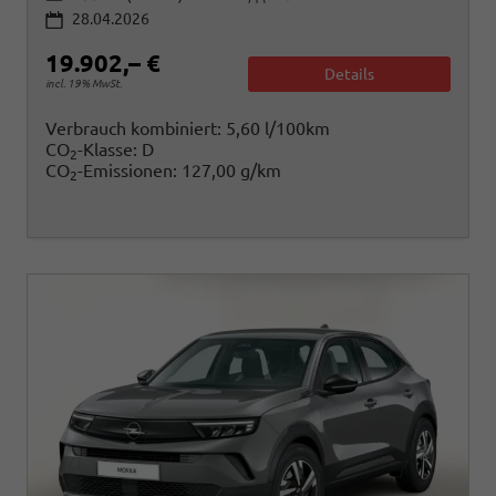
28.04.2026
19.902,– €
Details
incl. 19% MwSt.
Verbrauch kombiniert:
5,60 l/100km
CO
-Klasse:
D
2
CO
-Emissionen:
127,00 g/km
2