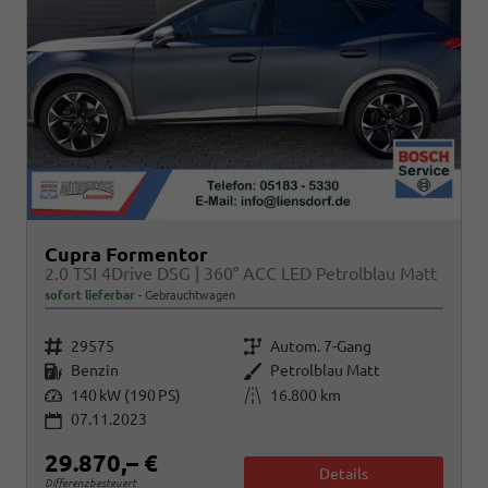
Cupra Formentor
2.0 TSI 4Drive DSG | 360° ACC LED Petrolblau Matt
sofort lieferbar
Gebrauchtwagen
Fahrzeugnr.
Getriebe
29575
Autom. 7-Gang
Kraftstoff
Außenfarbe
Benzin
Petrolblau Matt
Leistung
Kilometerstand
140 kW (190 PS)
16.800 km
07.11.2023
29.870,– €
Details
Differenzbesteuert