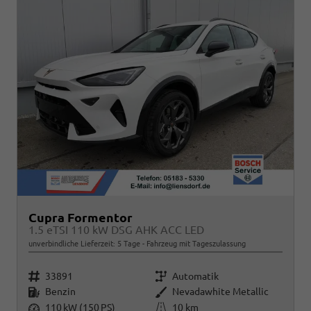
Cupra Formentor
1.5 eTSI 110 kW DSG AHK ACC LED
unverbindliche Lieferzeit:
5 Tage
Fahrzeug mit Tageszulassung
Fahrzeugnr.
Getriebe
33891
Automatik
Kraftstoff
Außenfarbe
Benzin
Nevadawhite Metallic
Leistung
Kilometerstand
110 kW (150 PS)
10 km