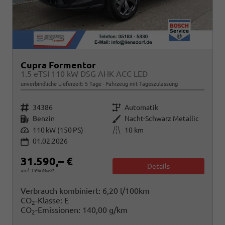
Cupra Formentor
1.5 eTSI 110 kW DSG AHK ACC LED
unverbindliche Lieferzeit:
5 Tage
Fahrzeug mit Tageszulassung
Fahrzeugnr.
Getriebe
34386
Automatik
Kraftstoff
Außenfarbe
Benzin
Nacht-Schwarz Metallic
Leistung
Kilometerstand
110 kW (150 PS)
10 km
01.02.2026
31.590,– €
Details
incl. 19% MwSt.
Verbrauch kombiniert:
6,20 l/100km
CO
-Klasse:
E
2
CO
-Emissionen:
140,00 g/km
2