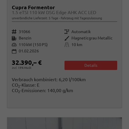
Cupra Formentor
1.5 eTSI 110 kW DSG Edge AHK ACC LED
unverbindliche Lieferzeit:
5 Tage
Fahrzeug mit Tageszulassung
Fahrzeugnr.
Getriebe
31066
Automatik
Kraftstoff
Außenfarbe
Benzin
Magneticgrau Metallic
Leistung
Kilometerstand
110 kW (150 PS)
10 km
01.02.2026
32.390,– €
Details
incl. 19% MwSt.
Verbrauch kombiniert:
6,20 l/100km
CO
-Klasse:
E
2
CO
-Emissionen:
140,00 g/km
2