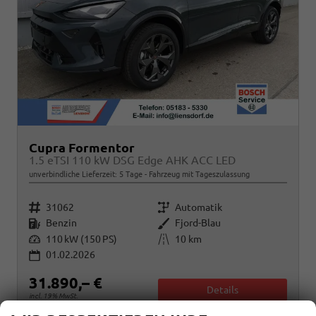
Cupra Formentor
1.5 eTSI 110 kW DSG Edge AHK ACC LED
unverbindliche Lieferzeit:
5 Tage
Fahrzeug mit Tageszulassung
Fahrzeugnr.
Getriebe
31062
Automatik
Kraftstoff
Außenfarbe
Benzin
Fjord-Blau
Leistung
Kilometerstand
110 kW (150 PS)
10 km
01.02.2026
31.890,– €
Details
incl. 19% MwSt.