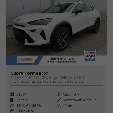
Cupra Formentor
1.5 eTSI 110 kW DSG Edge AHK ACC LED
unverbindliche Lieferzeit:
5 Tage
Fahrzeug mit Tageszulassung
Fahrzeugnr.
Getriebe
31064
Automatik
Kraftstoff
Außenfarbe
Benzin
Nevadaweiß Metallic
Leistung
Kilometerstand
110 kW (150 PS)
10 km
01.02.2026