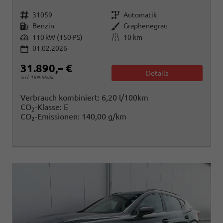
Fahrzeugnr.
Getriebe
31059
Automatik
Kraftstoff
Außenfarbe
Benzin
Graphenegrau
Leistung
Kilometerstand
110 kW (150 PS)
10 km
01.02.2026
31.890,– €
Details
incl. 19% MwSt.
Verbrauch kombiniert:
6,20 l/100km
CO
-Klasse:
E
2
CO
-Emissionen:
140,00 g/km
2