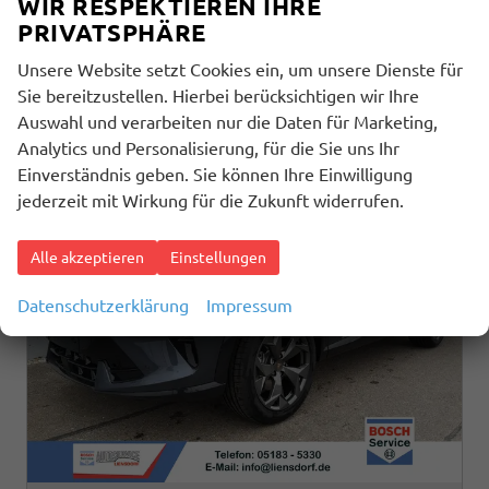
WIR RESPEKTIEREN IHRE
Verbrauch kombiniert:
6,20 l/100km
PRIVATSPHÄRE
CO
-Klasse:
E
2
CO
-Emissionen:
140,00 g/km
2
Unsere Website setzt Cookies ein, um unsere Dienste für
Sie bereitzustellen. Hierbei berücksichtigen wir Ihre
Auswahl und verarbeiten nur die Daten für Marketing,
Analytics und Personalisierung, für die Sie uns Ihr
Einverständnis geben. Sie können Ihre Einwilligung
jederzeit mit Wirkung für die Zukunft widerrufen.
Alle akzeptieren
Einstellungen
Datenschutzerklärung
Impressum