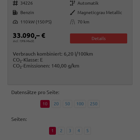
Fahrzeugnr.
Getriebe
34226
Automatik
Kraftstoff
Außenfarbe
Benzin
Magneticgrau Metallic
Leistung
Kilometerstand
110 kW (150 PS)
70 km
33.090,– €
Details
incl. 19% MwSt.
Verbrauch kombiniert:
6,20 l/100km
CO
-Klasse:
E
2
CO
-Emissionen:
140,00 g/km
2
Datensätze pro Seite:
10
20
50
100
250
Seiten:
1
2
3
4
5