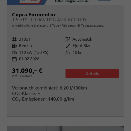
Cupra Formentor
1.5 eTSI 110 kW DSG AHK ACC LED
unverbindliche Lieferzeit:
5 Tage
Fahrzeug mit Tageszulassung
Fahrzeugnr.
Getriebe
31051
Automatik
Kraftstoff
Außenfarbe
Benzin
Fjord-Blau
Leistung
Kilometerstand
110 kW (150 PS)
10 km
01.02.2026
31.090,– €
Details
incl. 19% MwSt.
Verbrauch kombiniert:
6,20 l/100km
CO
-Klasse:
E
2
CO
-Emissionen:
140,00 g/km
2