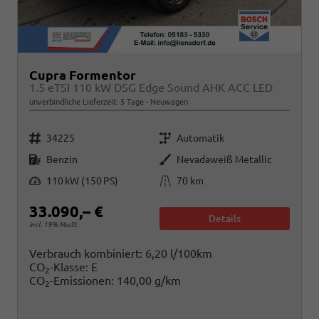
Cupra Formentor
1.5 eTSI 110 kW DSG Edge Sound AHK ACC LED
unverbindliche Lieferzeit:
5 Tage
Neuwagen
Fahrzeugnr.
Getriebe
34225
Automatik
Kraftstoff
Außenfarbe
Benzin
Nevadaweiß Metallic
Leistung
Kilometerstand
110 kW (150 PS)
70 km
33.090,– €
Details
incl. 19% MwSt.
Verbrauch kombiniert:
6,20 l/100km
CO
-Klasse:
E
2
CO
-Emissionen:
140,00 g/km
2