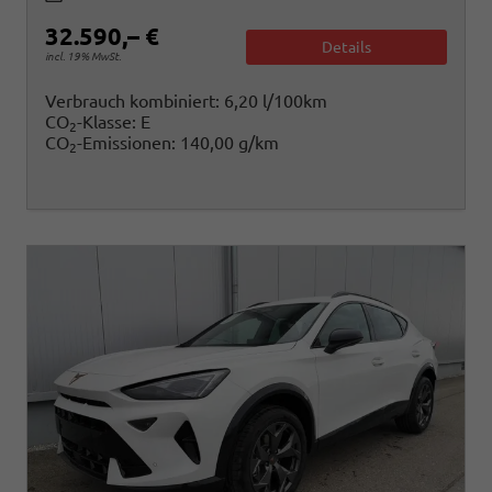
32.590,– €
Details
incl. 19% MwSt.
Verbrauch kombiniert:
6,20 l/100km
CO
-Klasse:
E
2
CO
-Emissionen:
140,00 g/km
2