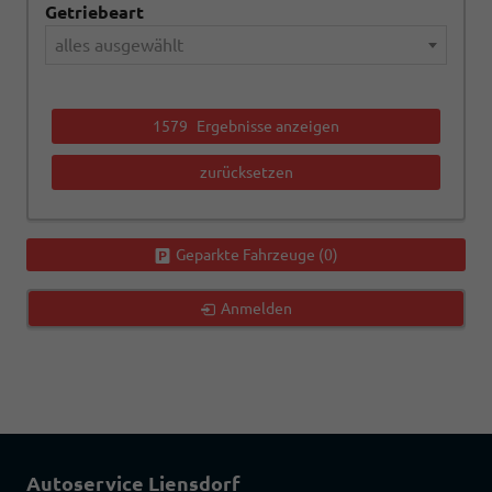
Getriebeart
alles ausgewählt
1579
Ergebnisse anzeigen
zurücksetzen
Geparkte Fahrzeuge (
0
)
Anmelden
Autoservice Liensdorf