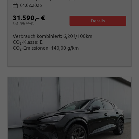
01.02.2026
31.590,– €
Details
incl. 19% MwSt.
Verbrauch kombiniert:
6,20 l/100km
CO
-Klasse:
E
2
CO
-Emissionen:
140,00 g/km
2