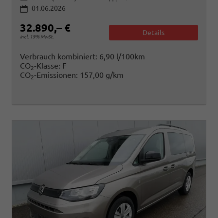
01.06.2026
32.890,– €
Details
incl. 19% MwSt.
Verbrauch kombiniert:
6,90 l/100km
CO
-Klasse:
F
2
CO
-Emissionen:
157,00 g/km
2