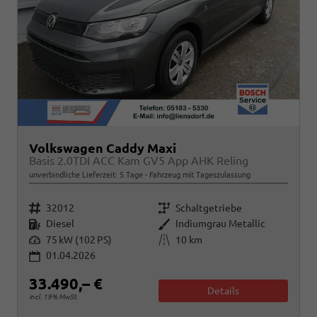
Volkswagen Caddy Maxi
Basis 2.0TDI ACC Kam GV5 App AHK Reling
unverbindliche Lieferzeit:
5 Tage
Fahrzeug mit Tageszulassung
Fahrzeugnr.
Getriebe
32012
Schaltgetriebe
Kraftstoff
Außenfarbe
Diesel
Indiumgrau Metallic
Leistung
Kilometerstand
75 kW (102 PS)
10 km
01.04.2026
33.490,– €
Details
incl. 19% MwSt.