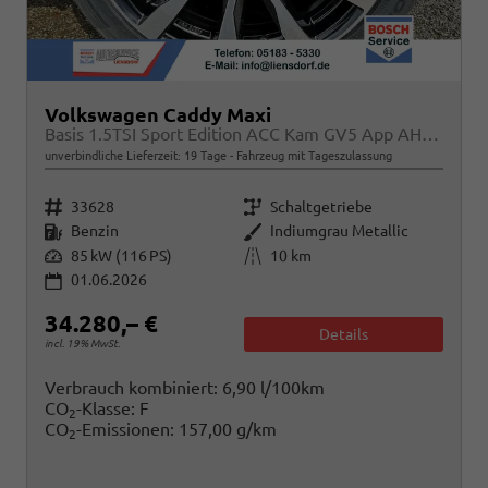
Volkswagen Caddy Maxi
Basis 1.5TSI Sport Edition ACC Kam GV5 App AHK Reling
unverbindliche Lieferzeit:
19 Tage
Fahrzeug mit Tageszulassung
Fahrzeugnr.
Getriebe
33628
Schaltgetriebe
Kraftstoff
Außenfarbe
Benzin
Indiumgrau Metallic
Leistung
Kilometerstand
85 kW (116 PS)
10 km
01.06.2026
34.280,– €
Details
incl. 19% MwSt.
Verbrauch kombiniert:
6,90 l/100km
CO
-Klasse:
F
2
CO
-Emissionen:
157,00 g/km
2