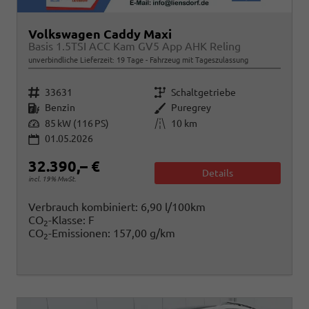
Volkswagen Caddy Maxi
Basis 1.5TSI ACC Kam GV5 App AHK Reling
unverbindliche Lieferzeit:
19 Tage
Fahrzeug mit Tageszulassung
Fahrzeugnr.
Getriebe
33631
Schaltgetriebe
Kraftstoff
Außenfarbe
Benzin
Puregrey
Leistung
Kilometerstand
85 kW (116 PS)
10 km
01.05.2026
32.390,– €
Details
incl. 19% MwSt.
Verbrauch kombiniert:
6,90 l/100km
CO
-Klasse:
F
2
CO
-Emissionen:
157,00 g/km
2