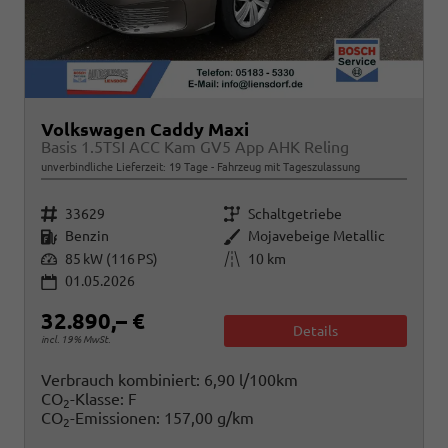
Volkswagen Caddy Maxi
Basis 1.5TSI ACC Kam GV5 App AHK Reling
unverbindliche Lieferzeit:
19 Tage
Fahrzeug mit Tageszulassung
Fahrzeugnr.
Getriebe
33629
Schaltgetriebe
Kraftstoff
Außenfarbe
Benzin
Mojavebeige Metallic
Leistung
Kilometerstand
85 kW (116 PS)
10 km
01.05.2026
32.890,– €
Details
incl. 19% MwSt.
Verbrauch kombiniert:
6,90 l/100km
CO
-Klasse:
F
2
CO
-Emissionen:
157,00 g/km
2