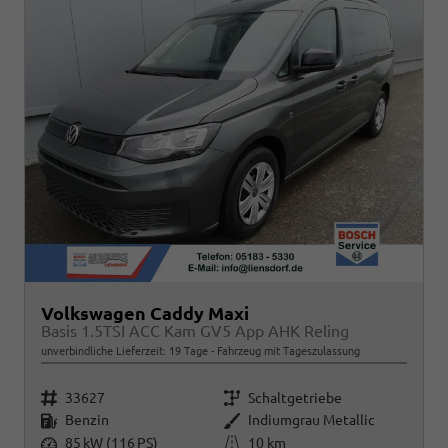
Volkswagen Caddy Maxi
Basis 1.5TSI ACC Kam GV5 App AHK Reling
unverbindliche Lieferzeit:
19 Tage
Fahrzeug mit Tageszulassung
Fahrzeugnr.
Getriebe
33627
Schaltgetriebe
Kraftstoff
Außenfarbe
Benzin
Indiumgrau Metallic
Leistung
Kilometerstand
85 kW (116 PS)
10 km