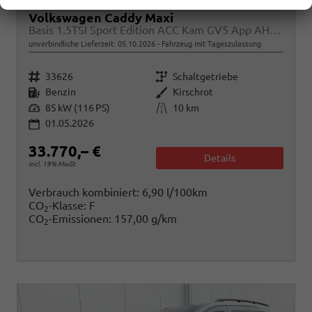
Volkswagen Caddy Maxi
Basis 1.5TSI Sport Edition ACC Kam GV5 App AHK Reling
unverbindliche Lieferzeit:
05.10.2026
Fahrzeug mit Tageszulassung
Fahrzeugnr.
Getriebe
33626
Schaltgetriebe
Kraftstoff
Außenfarbe
Benzin
Kirschrot
Leistung
Kilometerstand
85 kW (116 PS)
10 km
01.05.2026
33.770,– €
Details
incl. 19% MwSt.
Verbrauch kombiniert:
6,90 l/100km
CO
-Klasse:
F
2
CO
-Emissionen:
157,00 g/km
2