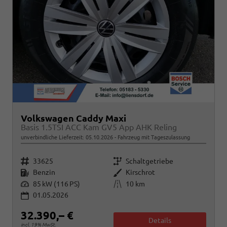
Volkswagen Caddy Maxi
Basis 1.5TSI ACC Kam GV5 App AHK Reling
unverbindliche Lieferzeit:
05.10.2026
Fahrzeug mit Tageszulassung
Fahrzeugnr.
Getriebe
33625
Schaltgetriebe
Kraftstoff
Außenfarbe
Benzin
Kirschrot
Leistung
Kilometerstand
85 kW (116 PS)
10 km
01.05.2026
32.390,– €
Details
incl. 19% MwSt.