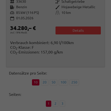
Fahrzeugnr.
Getriebe
33630
Schaltgetriebe
Kraftstoff
Außenfarbe
Benzin
Mojavebeige Metallic
Leistung
Kilometerstand
85 kW (116 PS)
10 km
01.05.2026
34.280,– €
Details
incl. 19% MwSt.
Verbrauch kombiniert:
6,90 l/100km
CO
-Klasse:
F
2
CO
-Emissionen:
157,00 g/km
2
Datensätze pro Seite:
10
20
50
100
250
Seiten:
1
2
3