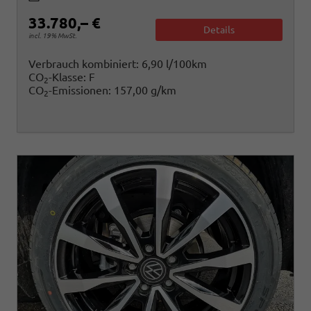
33.780,– €
Details
incl. 19% MwSt.
Verbrauch kombiniert:
6,90 l/100km
CO
-Klasse:
F
2
CO
-Emissionen:
157,00 g/km
2