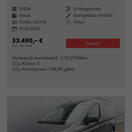
Fahrzeugnr.
Getriebe
32006
Schaltgetriebe
Kraftstoff
Außenfarbe
Diesel
Starlightblau Metallic
Leistung
Kilometerstand
75 kW (102 PS)
10 km
01.04.2026
33.490,– €
Details
incl. 19% MwSt.
Verbrauch kombiniert:
5,70 l/100km
CO
-Klasse:
E
2
CO
-Emissionen:
150,00 g/km
2