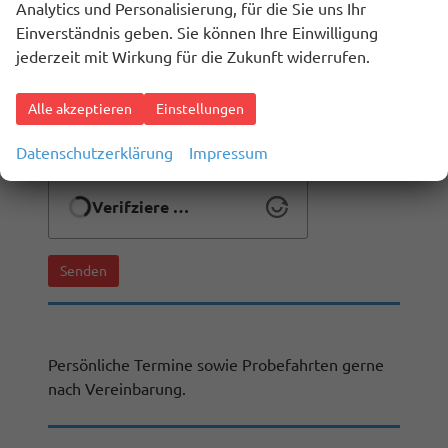
Analytics und Personalisierung, für die Sie uns Ihr
abzuwickeln. Dies gilt insbesondere für die
Einverständnis geben. Sie können Ihre Einwilligung
Verwendung der E-Mail-Adresse und der
jederzeit mit Wirkung für die Zukunft widerrufen.
Telefonnummer zu den vorgenannten
Zwecken.
Alle akzeptieren
Einstellungen
Die Datenschutzerklärung kann hier
eingesehen werden.
Datenschutzerklärung
Impressum
Verifziere …
Senden
Persönliche Termine sowie Probefahrten gerne
nach Vereinbarung.