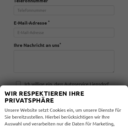
Telefonnummer
*
E-Mail-Adresse
*
Ihre Nachricht an uns
Ich willige ein, dass Autoservice Liensdorf
die von mir übermittelten Informationen
WIR RESPEKTIEREN IHRE
und Kontaktdaten dazu verwendet, um mit
PRIVATSPHÄRE
mir anlässlich meiner Kontaktaufnahme in
Unsere Website setzt Cookies ein, um unsere Dienste für
Verbindung zu treten, in diesem
Sie bereitzustellen. Hierbei berücksichtigen wir Ihre
Zusammenhang zu kommunizieren und
Auswahl und verarbeiten nur die Daten für Marketing,
meine Anfrage zu bearbeiten und