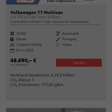
Volkswagen T7 Multivan
2.0 TDI LÜ Lite Sport Edition
unverbindliche Lieferzeit:
5 Tage
Fahrzeug mit Tageszulassung
Fahrzeugnr.
Getriebe
30302
Automatik
Kraftstoff
Außenfarbe
Diesel
Puregrey
Leistung
Kilometerstand
110 kW (150 PS)
10 km
01.11.2025
48.690,– €
Details
incl. 19% MwSt.
Verbrauch kombiniert:
6,70 l/100km
CO
-Klasse:
F
2
CO
-Emissionen:
175,00 g/km
2