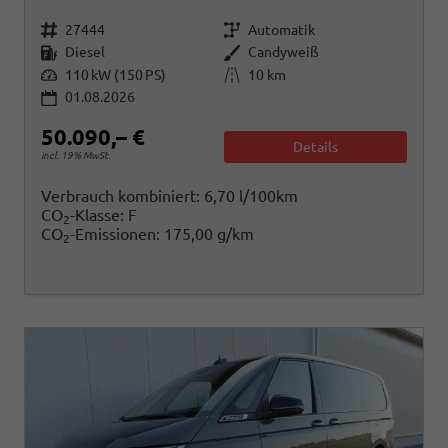
Fahrzeugnr.
Getriebe
27444
Automatik
Kraftstoff
Außenfarbe
Diesel
Candyweiß
Leistung
Kilometerstand
110 kW (150 PS)
10 km
01.08.2026
50.090,– €
Details
incl. 19% MwSt.
Verbrauch kombiniert:
6,70 l/100km
CO
-Klasse:
F
2
CO
-Emissionen:
175,00 g/km
2