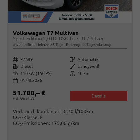
Volkswagen T7 Multivan
Sport Edition 2,0TDI DSG Lite LÜ 7 Sitzer
unverbindliche Lieferzeit:
5 Tage
Fahrzeug mit Tageszulassung
Fahrzeugnr.
Getriebe
27699
Automatik
Kraftstoff
Außenfarbe
Diesel
Candyweiß
Leistung
Kilometerstand
110 kW (150 PS)
10 km
01.08.2026
51.780,– €
Details
incl. 19% MwSt.
Verbrauch kombiniert:
6,70 l/100km
CO
-Klasse:
F
2
CO
-Emissionen:
175,00 g/km
2