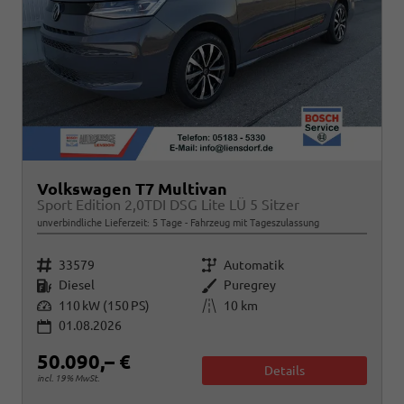
Volkswagen T7 Multivan
Sport Edition 2,0TDI DSG Lite LÜ 5 Sitzer
unverbindliche Lieferzeit:
5 Tage
Fahrzeug mit Tageszulassung
Fahrzeugnr.
Getriebe
33579
Automatik
Kraftstoff
Außenfarbe
Diesel
Puregrey
Leistung
Kilometerstand
110 kW (150 PS)
10 km
01.08.2026
50.090,– €
Details
incl. 19% MwSt.