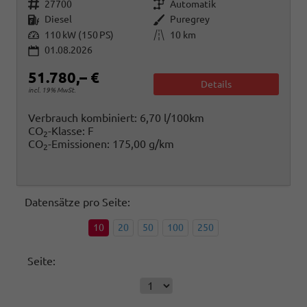
Fahrzeugnr.
Getriebe
27700
Automatik
Kraftstoff
Außenfarbe
Diesel
Puregrey
Leistung
Kilometerstand
110 kW (150 PS)
10 km
01.08.2026
51.780,– €
Details
incl. 19% MwSt.
Verbrauch kombiniert:
6,70 l/100km
CO
-Klasse:
F
2
CO
-Emissionen:
175,00 g/km
2
Datensätze pro Seite:
10
20
50
100
250
Seite: