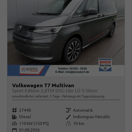
Volkswagen T7 Multivan
Sport Edition 2,0TDI DSG Lite LÜ 5 Sitzer
unverbindliche Lieferzeit:
5 Tage
Fahrzeug mit Tageszulassung
Fahrzeugnr.
Getriebe
27448
Automatik
Kraftstoff
Außenfarbe
Diesel
Indiumgrau Metallic
Leistung
Kilometerstand
110 kW (150 PS)
10 km
01.08.2026