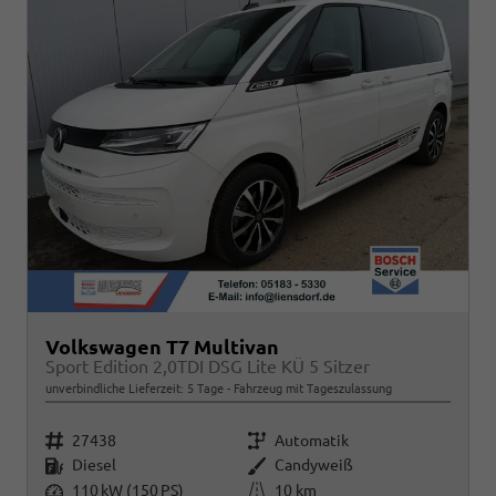
Volkswagen T7 Multivan
Sport Edition 2,0TDI DSG Lite KÜ 5 Sitzer
unverbindliche Lieferzeit:
5 Tage
Fahrzeug mit Tageszulassung
Fahrzeugnr.
Getriebe
27438
Automatik
Kraftstoff
Außenfarbe
Diesel
Candyweiß
Leistung
Kilometerstand
110 kW (150 PS)
10 km