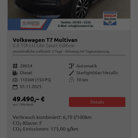
Volkswagen T7 Multivan
2.0 TDI LÜ Lite Sport Edition
unverbindliche Lieferzeit:
5 Tage
Fahrzeug mit Tageszulassung
Fahrzeugnr.
Getriebe
28654
Automatik
Kraftstoff
Außenfarbe
Diesel
Starlightblau Metallic
Leistung
Kilometerstand
110 kW (150 PS)
10 km
01.11.2025
49.490,– €
Details
incl. 19% MwSt.
Verbrauch kombiniert:
6,70 l/100km
CO
-Klasse:
F
2
CO
-Emissionen:
175,00 g/km
2