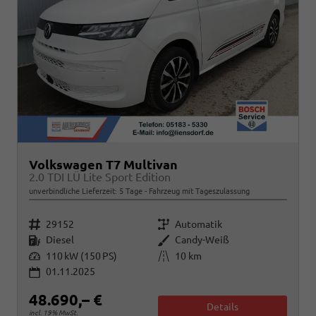
Volkswagen T7 Multivan
2.0 TDI LÜ Lite Sport Edition
unverbindliche Lieferzeit:
5 Tage
Fahrzeug mit Tageszulassung
Fahrzeugnr.
Getriebe
29152
Automatik
Kraftstoff
Außenfarbe
Diesel
Candy-Weiß
Leistung
Kilometerstand
110 kW (150 PS)
10 km
01.11.2025
48.690,– €
Details
incl. 19% MwSt.