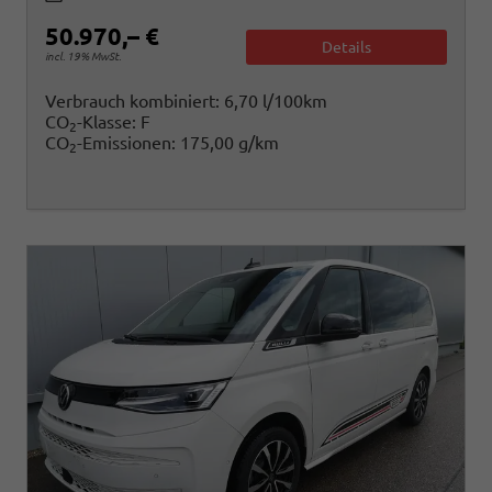
50.970,– €
Details
incl. 19% MwSt.
Verbrauch kombiniert:
6,70 l/100km
CO
-Klasse:
F
2
CO
-Emissionen:
175,00 g/km
2