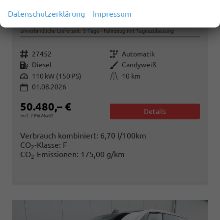
Volkswagen T7 Multivan
Datenschutzerklärung
Impressum
Sport Edition 2,0TDI DSG Lite KÜ 7 Sitzer
unverbindliche Lieferzeit:
5 Tage
Fahrzeug mit Tageszulassung
Fahrzeugnr.
Getriebe
27452
Automatik
Kraftstoff
Außenfarbe
Diesel
Candyweiß
Leistung
Kilometerstand
110 kW (150 PS)
10 km
01.08.2026
50.480,– €
Details
incl. 19% MwSt.
Verbrauch kombiniert:
6,70 l/100km
CO
-Klasse:
F
2
CO
-Emissionen:
175,00 g/km
2