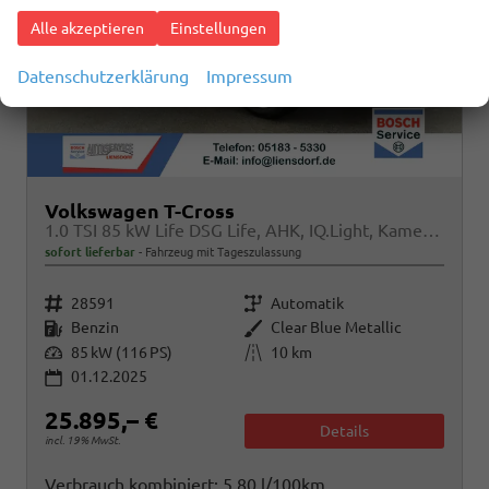
Alle akzeptieren
Einstellungen
Datenschutzerklärung
Impressum
Volkswagen T-Cross
1.0 TSI 85 kW Life DSG Life, AHK, IQ.Light, Kamera, ACC, Side, Winter, 17-Zoll
sofort lieferbar
Fahrzeug mit Tageszulassung
Fahrzeugnr.
Getriebe
28591
Automatik
Kraftstoff
Außenfarbe
Benzin
Clear Blue Metallic
Leistung
Kilometerstand
85 kW (116 PS)
10 km
01.12.2025
25.895,– €
Details
incl. 19% MwSt.
Verbrauch kombiniert:
5,80 l/100km