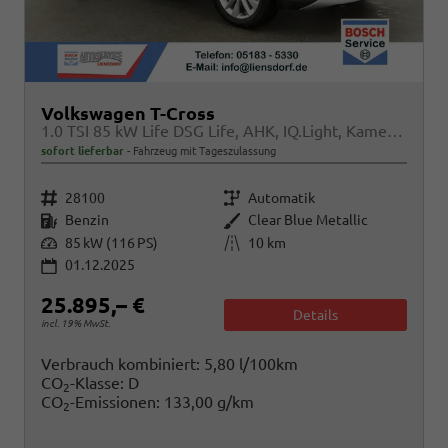
Volkswagen T-Cross
1.0 TSI 85 kW Life DSG Life, AHK, IQ.Light, Kamera, ACC, Side, Winter, 17-Zoll
sofort lieferbar
Fahrzeug mit Tageszulassung
Fahrzeugnr.
Getriebe
28100
Automatik
Kraftstoff
Außenfarbe
Benzin
Clear Blue Metallic
Leistung
Kilometerstand
85 kW (116 PS)
10 km
01.12.2025
25.895,– €
Details
incl. 19% MwSt.
Verbrauch kombiniert:
5,80 l/100km
CO
-Klasse:
D
2
CO
-Emissionen:
133,00 g/km
2