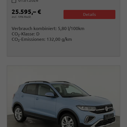
01.01.2026
25.595,– €
Details
incl. 19% MwSt.
Verbrauch kombiniert:
5,80 l/100km
CO
-Klasse:
D
2
CO
-Emissionen:
132,00 g/km
2