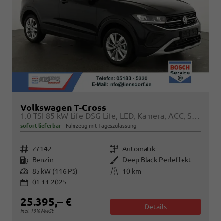
Volkswagen T-Cross
1.0 TSI 85 kW Life DSG Life, LED, Kamera, ACC, Side, Winter, 17-Zoll, 3-J. Garantie
sofort lieferbar
Fahrzeug mit Tageszulassung
Fahrzeugnr.
Getriebe
27142
Automatik
Kraftstoff
Außenfarbe
Benzin
Deep Black Perleffekt
Leistung
Kilometerstand
85 kW (116 PS)
10 km
01.11.2025
25.395,– €
Details
incl. 19% MwSt.