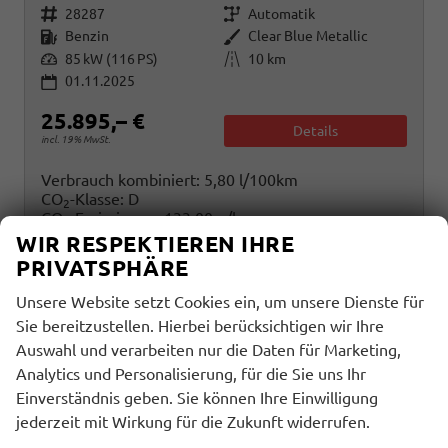
Fahrzeugnr.
Getriebe
28287
Automatik
Kraftstoff
Außenfarbe
Benzin
Clear Blue Metallic
Leistung
Kilometerstand
85 kW (116 PS)
10 km
01.11.2025
25.895,– €
Details
incl. 19% MwSt.
Verbrauch kombiniert:
5,80 l/100km
CO
-Klasse:
D
2
CO
-Emissionen:
133,00 g/km
2
WIR RESPEKTIEREN IHRE
PRIVATSPHÄRE
Unsere Website setzt Cookies ein, um unsere Dienste für
Sie bereitzustellen. Hierbei berücksichtigen wir Ihre
Auswahl und verarbeiten nur die Daten für Marketing,
Analytics und Personalisierung, für die Sie uns Ihr
Einverständnis geben. Sie können Ihre Einwilligung
jederzeit mit Wirkung für die Zukunft widerrufen.