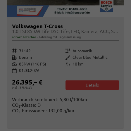
Volkswagen T-Cross
1.0 TSI 85 kW Life DSG Life, LED, Kamera, ACC, Side, Winter, 17-Zoll
sofort lieferbar
Fahrzeug mit Tageszulassung
Fahrzeugnr.
Getriebe
31142
Automatik
Kraftstoff
Außenfarbe
Benzin
Clear Blue Metallic
Leistung
Kilometerstand
85 kW (116 PS)
10 km
01.03.2026
26.395,– €
Details
incl. 19% MwSt.
Verbrauch kombiniert:
5,80 l/100km
CO
-Klasse:
D
2
CO
-Emissionen:
132,00 g/km
2