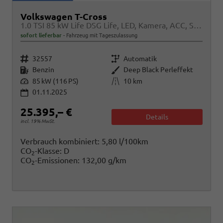
Volkswagen T-Cross
1.0 TSI 85 kW Life DSG Life, LED, Kamera, ACC, Side, Winter, 17-Zoll, 3-J. Garantie
sofort lieferbar
Fahrzeug mit Tageszulassung
Fahrzeugnr.
Getriebe
32557
Automatik
Kraftstoff
Außenfarbe
Benzin
Deep Black Perleffekt
Leistung
Kilometerstand
85 kW (116 PS)
10 km
01.11.2025
25.395,– €
Details
incl. 19% MwSt.
Verbrauch kombiniert:
5,80 l/100km
CO
-Klasse:
D
2
CO
-Emissionen:
132,00 g/km
2