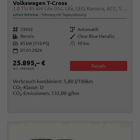
Volkswagen T-Cross
1.0 TSI 85 kW Life DSG Life, LED, Kamera, ACC, Side, Winter, 17-Zoll, 3-J. Garantie
sofort lieferbar
Fahrzeug mit Tageszulassung
Fahrzeugnr.
Getriebe
33692
Automatik
Kraftstoff
Außenfarbe
Benzin
Clear Blue Metallic
Leistung
Kilometerstand
85 kW (116 PS)
10 km
01.01.2026
25.895,– €
Details
incl. 19% MwSt.
Verbrauch kombiniert:
5,80 l/100km
CO
-Klasse:
D
2
CO
-Emissionen:
132,00 g/km
2