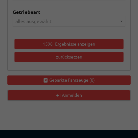
Getriebeart
alles ausgewählt
1598
Ergebnisse anzeigen
zurücksetzen
Geparkte Fahrzeuge (
0
)
Anmelden