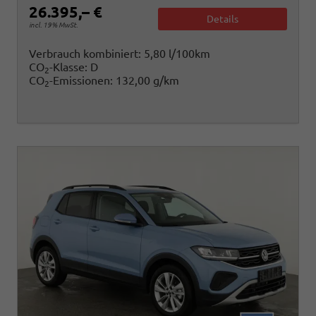
26.395,– €
Details
incl. 19% MwSt.
Verbrauch kombiniert:
5,80 l/100km
CO
-Klasse:
D
2
CO
-Emissionen:
132,00 g/km
2