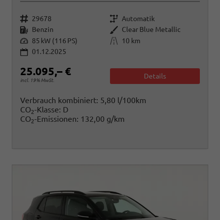
Fahrzeugnr.
Getriebe
29678
Automatik
Kraftstoff
Außenfarbe
Benzin
Clear Blue Metallic
Leistung
Kilometerstand
85 kW (116 PS)
10 km
01.12.2025
25.095,– €
Details
incl. 19% MwSt.
Verbrauch kombiniert:
5,80 l/100km
CO
-Klasse:
D
2
CO
-Emissionen:
132,00 g/km
2