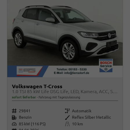
Volkswagen T-Cross
1.0 TSI 85 kW Life DSG Life, LED, Kamera, ACC, Side, Winter, 17-Zoll, 3-J. Garantie
sofort lieferbar
Fahrzeug mit Tageszulassung
Fahrzeugnr.
Getriebe
29841
Automatik
Kraftstoff
Außenfarbe
Benzin
Reflex Silber Metallic
Leistung
Kilometerstand
85 kW (116 PS)
10 km