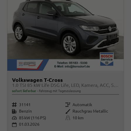
Volkswagen T-Cross
1.0 TSI 85 kW Life DSG Life, LED, Kamera, ACC, Side, Winter, 17-Zoll
sofort lieferbar
Fahrzeug mit Tageszulassung
Fahrzeugnr.
Getriebe
31141
Automatik
Kraftstoff
Außenfarbe
Benzin
Rauchgrau Metallic
Leistung
Kilometerstand
85 kW (116 PS)
10 km
01.03.2026