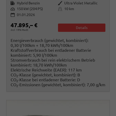
Kraftstoff
Außenfarbe
Hybrid Benzin
Ultra Violet Metallic
Leistung
Kilometerstand
150 kW (204 PS)
10 km
01.01.2026
47.895,– €
Details
incl. 19% MwSt.
Energieverbrauch (gewichtet, kombiniert):
0,30 l/100km + 18,70 kWh/100km
Kraftstoffverbrauch bei entladener Batterie
kombiniert:
5,90 l/100km
Stromverbrauch bei rein elektrischem Betrieb
kombiniert:
18,70 kWh/100km
Elektrische Reichweite (EAER):
117 km
CO
-Klasse (gewichtet, kombiniert):
B
2
CO
-Klasse bei entladener Batterie:
D
2
CO
-Emissionen (gewichtet, kombiniert):
7,00 g/km
2