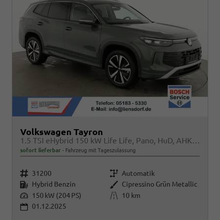
Volkswagen Tayron
1.5 TSI eHybrid 150 kW Life Life, Pano, HuD, AHK, AreaView, Side, Navi, Winter, 5-J. Garantie
sofort lieferbar
Fahrzeug mit Tageszulassung
Fahrzeugnr.
Getriebe
31200
Automatik
Kraftstoff
Außenfarbe
Hybrid Benzin
Cipressino Grün Metallic
Leistung
Kilometerstand
150 kW (204 PS)
10 km
01.12.2025