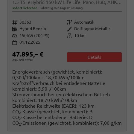
1.5 TSI eHybrid 150 kW Life Life, Pano, HuD, AHK, AreaView, Side, Navi, Winter, 5-J. Garantie
sofort lieferbar
Fahrzeug mit Tageszulassung
Fahrzeugnr.
Getriebe
30363
Automatik
Kraftstoff
Außenfarbe
Hybrid Benzin
Delfingrau Metallic
Leistung
Kilometerstand
150 kW (204 PS)
10 km
01.12.2025
47.895,– €
Details
incl. 19% MwSt.
Energieverbrauch (gewichtet, kombiniert):
0,30 l/100km + 18,70 kWh/100km
Kraftstoffverbrauch bei entladener Batterie
kombiniert:
5,90 l/100km
Stromverbrauch bei rein elektrischem Betrieb
kombiniert:
18,70 kWh/100km
Elektrische Reichweite (EAER):
123 km
CO
-Klasse (gewichtet, kombiniert):
B
2
CO
-Klasse bei entladener Batterie:
D
2
CO
-Emissionen (gewichtet, kombiniert):
7,00 g/km
2