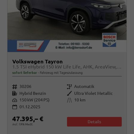
Volkswagen Tayron
1.5 TSI eHybrid 150 kW Life Life, AHK, AreaView, Side, Navi, Winter, 5-J. Garantie
sofort lieferbar
Fahrzeug mit Tageszulassung
Fahrzeugnr.
Getriebe
30206
Automatik
Kraftstoff
Außenfarbe
Hybrid Benzin
Ultra Violet Metallic
Leistung
Kilometerstand
150 kW (204 PS)
10 km
01.12.2025
47.395,– €
Details
incl. 19% MwSt.