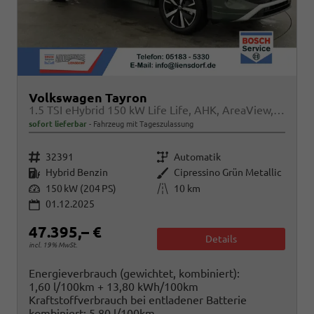
Volkswagen Tayron
1.5 TSI eHybrid 150 kW Life Life, AHK, AreaView, Side, Navi, Winter, 5-J. Garantie
sofort lieferbar
Fahrzeug mit Tageszulassung
Fahrzeugnr.
Getriebe
32391
Automatik
Kraftstoff
Außenfarbe
Hybrid Benzin
Cipressino Grün Metallic
Leistung
Kilometerstand
150 kW (204 PS)
10 km
01.12.2025
47.395,– €
Details
incl. 19% MwSt.
Energieverbrauch (gewichtet, kombiniert):
1,60 l/100km + 13,80 kWh/100km
Kraftstoffverbrauch bei entladener Batterie
kombiniert:
5,80 l/100km