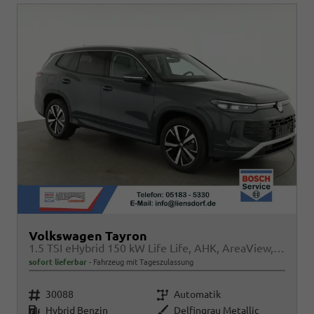
Volkswagen Tayron
1.5 TSI eHybrid 150 kW Life Life, AHK, AreaView, Side, Navi, Winter, 5-J. Garantie
sofort lieferbar
Fahrzeug mit Tageszulassung
Fahrzeugnr.
Getriebe
30088
Automatik
Kraftstoff
Außenfarbe
Hybrid Benzin
Delfingrau Metallic