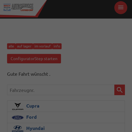
alle
auf lager
im vorlauf
info
ConfiguratorStep starten
Gute Fahrt wünscht .
Fahrzeugnr.
Cupra
Ford
Hyundai