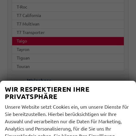
T-Roc
T7 California
T7 Multivan
T7 Transporter
Taigo
Tayron
Tiguan
Touran
Weinsberg
WIR RESPEKTIEREN IHRE
PRIVATSPHÄRE
Marke
Unsere Website setzt Cookies ein, um unsere Dienste für
alles ausgewählt
Sie bereitzustellen. Hierbei berücksichtigen wir Ihre
Auswahl und verarbeiten nur die Daten für Marketing,
Modell
Analytics und Personalisierung, für die Sie uns Ihr