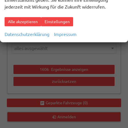
Einverständnis geben. Sie können Ihre Einwilligung
alles ausgewählt
jederzeit mit Wirkung für die Zukunft widerrufen.
Kraftstoffart
Alle akzeptieren
Einstellungen
alles ausgewählt
Datenschutzerklärung
Impressum
Getriebeart
alles ausgewählt
1606
Ergebnisse anzeigen
zurücksetzen
Geparkte Fahrzeuge (
0
)
Anmelden