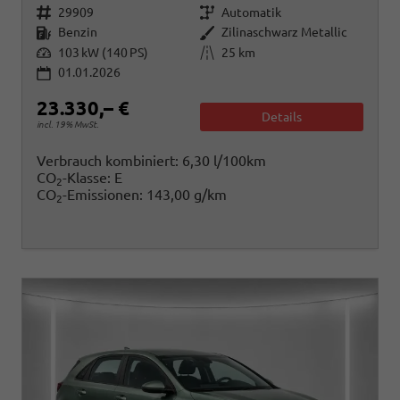
Fahrzeugnr.
Getriebe
29909
Automatik
Kraftstoff
Außenfarbe
Benzin
Zilinaschwarz Metallic
Leistung
Kilometerstand
103 kW (140 PS)
25 km
01.01.2026
23.330,– €
Details
incl. 19% MwSt.
Verbrauch kombiniert:
6,30 l/100km
CO
-Klasse:
E
2
CO
-Emissionen:
143,00 g/km
2