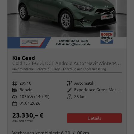
Kia Ceed
Gold 1.5 T-GDi, DCT Android Auto*Navi*WinterPak*Klimaauto*16"*Kamera*PrivacyGlas*
unverbindliche Lieferzeit:
5 Tage
Fahrzeug mit Tageszulassung
Fahrzeugnr.
Getriebe
29910
Automatik
Kraftstoff
Außenfarbe
Benzin
Experience Green Metallic
Leistung
Kilometerstand
103 kW (140 PS)
25 km
01.01.2026
23.330,– €
Details
incl. 19% MwSt.
Verbrauch kombiniert:
6,30 l/100km