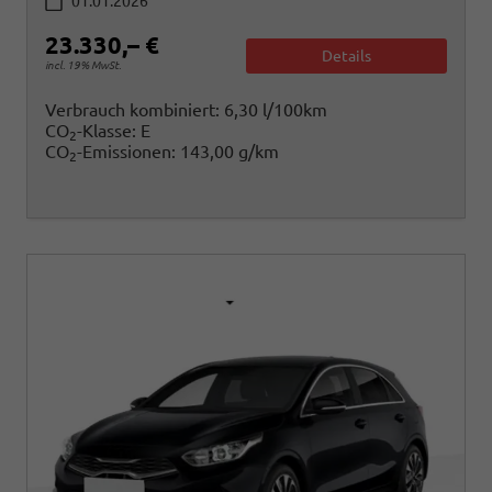
01.01.2026
23.330,– €
Details
incl. 19% MwSt.
Verbrauch kombiniert:
6,30 l/100km
CO
-Klasse:
E
2
CO
-Emissionen:
143,00 g/km
2