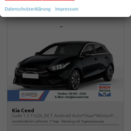
Datenschutzerklärung
Impressum
Kia Ceed
Gold 1.5 T-GDi, DCT Android Auto*Navi*WinterPak*Klimaauto*16"*Kamera*PrivacyGlas*
unverbindliche Lieferzeit:
5 Tage
Fahrzeug mit Tageszulassung