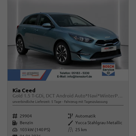
Kia Ceed
Gold 1.5 T-GDi, DCT Android Auto*Navi*WinterPak*Klimaauto*16"*Kamera*PrivacyGlas*
unverbindliche Lieferzeit:
5 Tage
Fahrzeug mit Tageszulassung
Fahrzeugnr.
Getriebe
29904
Automatik
Kraftstoff
Außenfarbe
Benzin
Yucca Stahlgrau Metallic
Leistung
Kilometerstand
103 kW (140 PS)
25 km