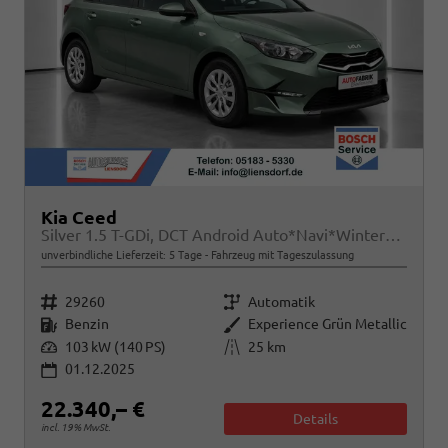
Kia Ceed
Silver 1.5 T-GDi, DCT Android Auto*Navi*WinterPak*Kamera*Klima*PDC hinten
unverbindliche Lieferzeit:
5 Tage
Fahrzeug mit Tageszulassung
Fahrzeugnr.
Getriebe
29260
Automatik
Kraftstoff
Außenfarbe
Benzin
Experience Grün Metallic
Leistung
Kilometerstand
103 kW (140 PS)
25 km
01.12.2025
22.340,– €
Details
incl. 19% MwSt.