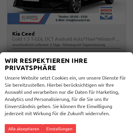
Kia Ceed
Gold 1.5 T-GDi, DCT Android Auto*Navi*WinterPak*Klimaauto*16"*Kamera*PrivacyGlas*
unverbindliche Lieferzeit:
5 Tage
Fahrzeug mit Tageszulassung
Fahrzeugnr.
Getriebe
29907
Automatik
WIR RESPEKTIEREN IHRE
Kraftstoff
Außenfarbe
Benzin
Zilinaschwarz Metallic
PRIVATSPHÄRE
Leistung
Kilometerstand
103 kW (140 PS)
25 km
Unsere Website setzt Cookies ein, um unsere Dienste für
01.01.2026
Sie bereitzustellen. Hierbei berücksichtigen wir Ihre
23.330,– €
Auswahl und verarbeiten nur die Daten für Marketing,
Details
incl. 19% MwSt.
Analytics und Personalisierung, für die Sie uns Ihr
Einverständnis geben. Sie können Ihre Einwilligung
Verbrauch kombiniert:
6,30 l/100km
jederzeit mit Wirkung für die Zukunft widerrufen.
CO
-Klasse:
E
2
CO
-Emissionen:
143,00 g/km
2
Alle akzeptieren
Einstellungen