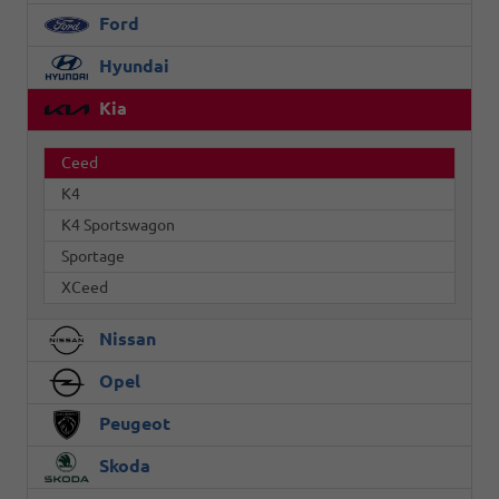
Ford
Hyundai
Kia
Ceed
K4
K4 Sportswagon
Sportage
XCeed
Nissan
Opel
Peugeot
Skoda