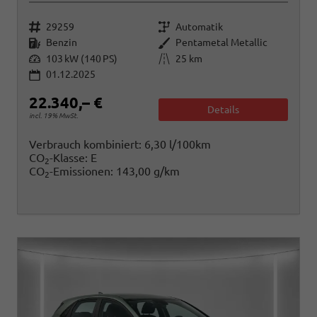
Fahrzeugnr.
Getriebe
29259
Automatik
Kraftstoff
Außenfarbe
Benzin
Pentametal Metallic
Leistung
Kilometerstand
103 kW (140 PS)
25 km
01.12.2025
22.340,– €
Details
incl. 19% MwSt.
Verbrauch kombiniert:
6,30 l/100km
CO
-Klasse:
E
2
CO
-Emissionen:
143,00 g/km
2