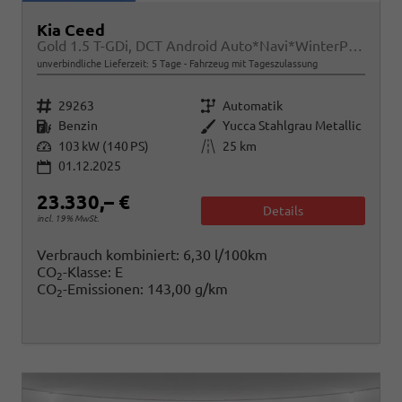
Kia Ceed
Gold 1.5 T-GDi, DCT Android Auto*Navi*WinterPak*Klimaauto*16"*Kamera*PrivacyGlas*
unverbindliche Lieferzeit:
5 Tage
Fahrzeug mit Tageszulassung
Fahrzeugnr.
Getriebe
29263
Automatik
Kraftstoff
Außenfarbe
Benzin
Yucca Stahlgrau Metallic
Leistung
Kilometerstand
103 kW (140 PS)
25 km
01.12.2025
23.330,– €
Details
incl. 19% MwSt.
Verbrauch kombiniert:
6,30 l/100km
CO
-Klasse:
E
2
CO
-Emissionen:
143,00 g/km
2