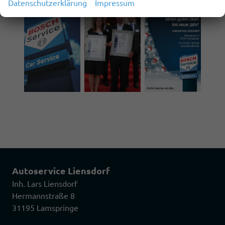
Datenschutzerklärung
Impressum
Autoservice Liensdorf
Inh. Lars Liensdorf
Hermannstraße 8
31195 Lamspringe