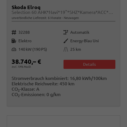
Skoda Elroq
Selection 60 AHK*Navi*19"*SHZ*Kamera*ACC*2Z-Klimaauto*LED
unverbindliche Lieferzeit:
6 Monate
Neuwagen
Fahrzeugnr.
Getriebe
32288
Automatik
Kraftstoff
Außenfarbe
Elektro
Energy-Blau Uni
Leistung
Kilometerstand
140 kW (190 PS)
25 km
38.740,– €
Details
incl. 19% MwSt.
Stromverbrauch kombiniert:
16,80 kWh/100km
Elektrische Reichweite:
450 km
CO
-Klasse:
A
2
CO
-Emissionen:
0 g/km
2