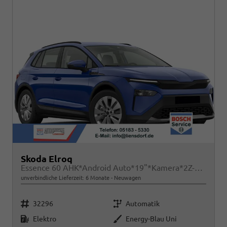
Skoda Elroq
Essence 60 AHK*Android Auto*19"*Kamera*2Z-Klimaauto*Totwinkel*LED*Tempomat
unverbindliche Lieferzeit:
6 Monate
Neuwagen
Fahrzeugnr.
Getriebe
32296
Automatik
Kraftstoff
Außenfarbe
Elektro
Energy-Blau Uni