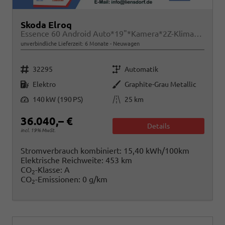
Skoda Elroq
Essence 60 Android Auto*19"*Kamera*2Z-Klimaauto*Totwinkel*LED*Tempomat
unverbindliche Lieferzeit:
6 Monate
Neuwagen
Fahrzeugnr.
Getriebe
32295
Automatik
Kraftstoff
Außenfarbe
Elektro
Graphite-Grau Metallic
Leistung
Kilometerstand
140 kW (190 PS)
25 km
36.040,– €
Details
incl. 19% MwSt.
Stromverbrauch kombiniert:
15,40 kWh/100km
Elektrische Reichweite:
453 km
CO
-Klasse:
A
2
CO
-Emissionen:
0 g/km
2