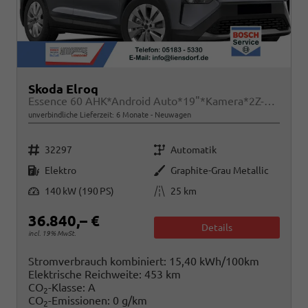
Skoda Elroq
Essence 60 AHK*Android Auto*19"*Kamera*2Z-Klimaauto*Totwinkel*LED*Tempomat
unverbindliche Lieferzeit:
6 Monate
Neuwagen
Fahrzeugnr.
Getriebe
32297
Automatik
Kraftstoff
Außenfarbe
Elektro
Graphite-Grau Metallic
Leistung
Kilometerstand
140 kW (190 PS)
25 km
36.840,– €
Details
incl. 19% MwSt.
Stromverbrauch kombiniert:
15,40 kWh/100km
Elektrische Reichweite:
453 km
CO
-Klasse:
A
2
CO
-Emissionen:
0 g/km
2