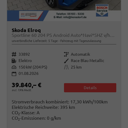
Skoda Elroq
Sportline 60 204 PS Android Auto*Navi*SHZ v/h*Kamera*E-Heck*Kessy*ACC
unverbindliche Lieferzeit:
5 Tage
Fahrzeug mit Tageszulassung
Fahrzeugnr.
Getriebe
33892
Automatik
Kraftstoff
Außenfarbe
Elektro
Race Blau Metallic
Leistung
Kilometerstand
150 kW (204 PS)
25 km
01.08.2026
39.840,– €
Details
incl. 19% MwSt.
Stromverbrauch kombiniert:
17,30 kWh/100km
Elektrische Reichweite:
395 km
CO
-Klasse:
A
2
CO
-Emissionen:
0 g/km
2