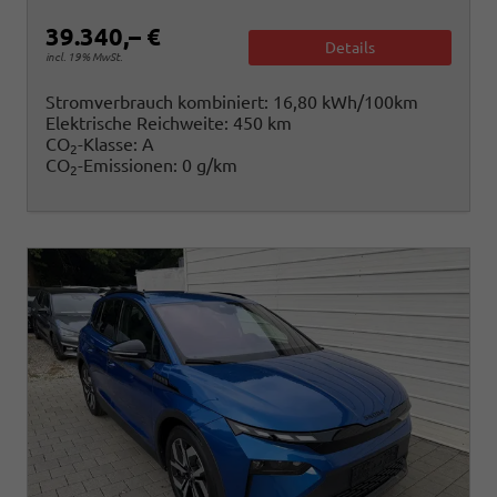
39.340,– €
Details
incl. 19% MwSt.
Stromverbrauch kombiniert:
16,80 kWh/100km
Elektrische Reichweite:
450 km
CO
-Klasse:
A
2
CO
-Emissionen:
0 g/km
2