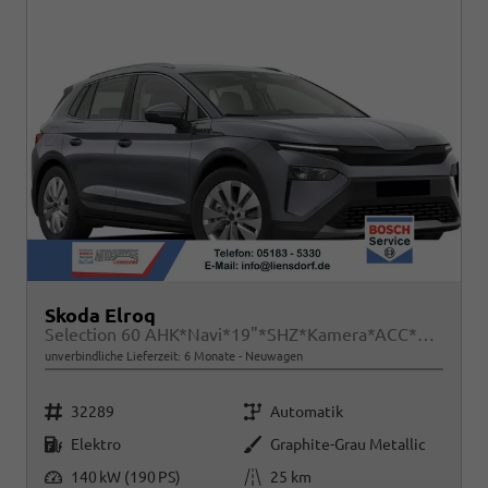
Skoda Elroq
Selection 60 AHK*Navi*19"*SHZ*Kamera*ACC*2Z-Klimaauto*LED
unverbindliche Lieferzeit:
6 Monate
Neuwagen
Fahrzeugnr.
Getriebe
32289
Automatik
Kraftstoff
Außenfarbe
Elektro
Graphite-Grau Metallic
Leistung
Kilometerstand
140 kW (190 PS)
25 km