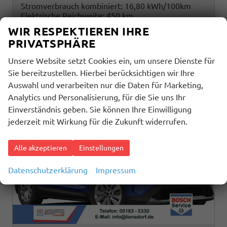
Stromverbrauch kombiniert:
16,80 kWh/100km
Elektrische Reichweite:
450 km
CO
-Klasse:
A
2
WIR RESPEKTIEREN IHRE
CO
-Emissionen:
0 g/km
2
PRIVATSPHÄRE
Unsere Website setzt Cookies ein, um unsere Dienste für
Sie bereitzustellen. Hierbei berücksichtigen wir Ihre
Auswahl und verarbeiten nur die Daten für Marketing,
Analytics und Personalisierung, für die Sie uns Ihr
Einverständnis geben. Sie können Ihre Einwilligung
jederzeit mit Wirkung für die Zukunft widerrufen.
Alle akzeptieren
Einstellungen
Datenschutzerklärung
Impressum