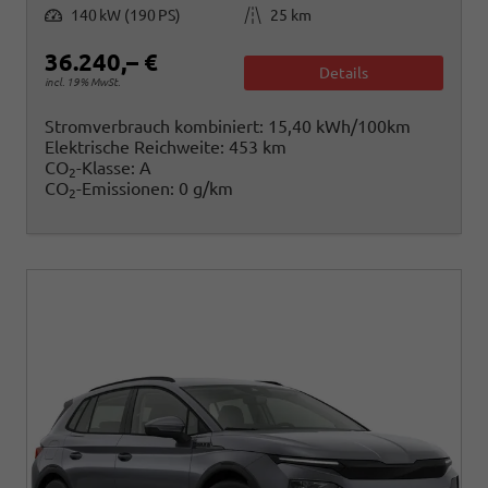
Leistung
Kilometerstand
140 kW (190 PS)
25 km
36.240,– €
Details
incl. 19% MwSt.
Stromverbrauch kombiniert:
15,40 kWh/100km
Elektrische Reichweite:
453 km
CO
-Klasse:
A
2
CO
-Emissionen:
0 g/km
2