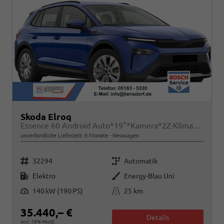
Skoda Elroq
Essence 60 Android Auto*19"*Kamera*2Z-Klimaauto*Totwinkel*LED*Tempomat
unverbindliche Lieferzeit:
6 Monate
Neuwagen
Fahrzeugnr.
Getriebe
32294
Automatik
Kraftstoff
Außenfarbe
Elektro
Energy-Blau Uni
Leistung
Kilometerstand
140 kW (190 PS)
25 km
35.440,– €
Details
incl. 19% MwSt.