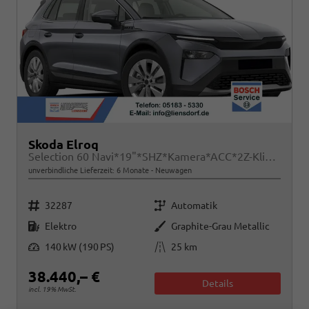
Skoda Elroq
Selection 60 Navi*19"*SHZ*Kamera*ACC*2Z-Klimaauto*LED
unverbindliche Lieferzeit:
6 Monate
Neuwagen
Fahrzeugnr.
Getriebe
32287
Automatik
Kraftstoff
Außenfarbe
Elektro
Graphite-Grau Metallic
Leistung
Kilometerstand
140 kW (190 PS)
25 km
38.440,– €
Details
incl. 19% MwSt.