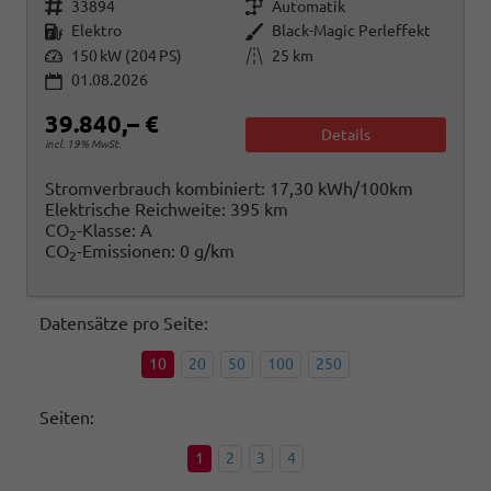
Fahrzeugnr.
Getriebe
33894
Automatik
Kraftstoff
Außenfarbe
Elektro
Black-Magic Perleffekt
Leistung
Kilometerstand
150 kW (204 PS)
25 km
01.08.2026
39.840,– €
Details
incl. 19% MwSt.
Stromverbrauch kombiniert:
17,30 kWh/100km
Elektrische Reichweite:
395 km
CO
-Klasse:
A
2
CO
-Emissionen:
0 g/km
2
Datensätze pro Seite:
10
20
50
100
250
Seiten:
1
2
3
4