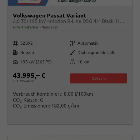
Volkswagen Passat Variant
2.0 TSI 195 kW 4Motion R-Line DSG 4M Black, HUD, AHK, Navi, IQ.Light, AreaView, Winter, el. Klappe, sofort
sofort lieferbar
Neuwagen
Fahrzeugnr.
Getriebe
32892
Automatik
Kraftstoff
Außenfarbe
Benzin
Diabasgrau Metallic
Leistung
Kilometerstand
195 kW (265 PS)
10 km
43.995,– €
Details
incl. 19% MwSt.
Verbrauch kombiniert:
8,00 l/100km
CO
-Klasse:
G
2
CO
-Emissionen:
182,00 g/km
2