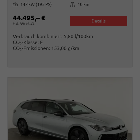
Leistung
Kilometerstand
142 kW (193 PS)
10 km
44.495,– €
Details
incl. 19% MwSt.
Verbrauch kombiniert:
5,80 l/100km
CO
-Klasse:
E
2
CO
-Emissionen:
153,00 g/km
2