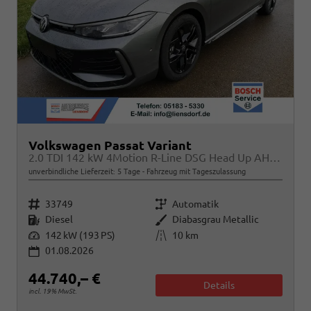
Volkswagen Passat Variant
2.0 TDI 142 kW 4Motion R-Line DSG Head Up AHK Navi
unverbindliche Lieferzeit:
5 Tage
Fahrzeug mit Tageszulassung
Fahrzeugnr.
Getriebe
33749
Automatik
Kraftstoff
Außenfarbe
Diesel
Diabasgrau Metallic
Leistung
Kilometerstand
142 kW (193 PS)
10 km
01.08.2026
44.740,– €
Details
incl. 19% MwSt.