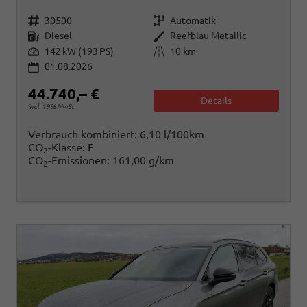
Fahrzeugnr.
Getriebe
30500
Automatik
Kraftstoff
Außenfarbe
Diesel
Reefblau Metallic
Leistung
Kilometerstand
142 kW (193 PS)
10 km
01.08.2026
44.740,– €
Details
incl. 19% MwSt.
Verbrauch kombiniert:
6,10 l/100km
CO
-Klasse:
F
2
CO
-Emissionen:
161,00 g/km
2