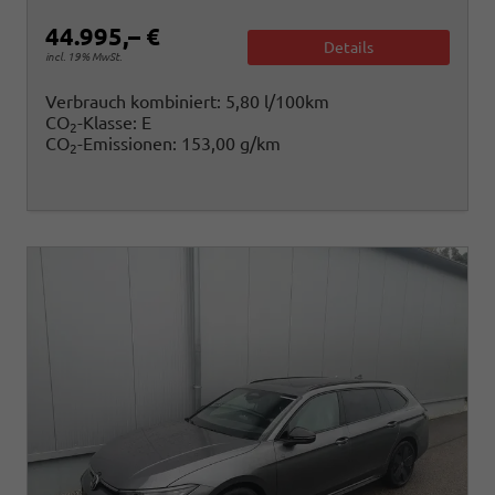
44.995,– €
Details
incl. 19% MwSt.
Verbrauch kombiniert:
5,80 l/100km
CO
-Klasse:
E
2
CO
-Emissionen:
153,00 g/km
2