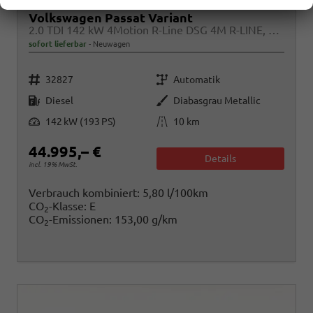
Volkswagen Passat Variant
2.0 TDI 142 kW 4Motion R-Line DSG 4M R-LINE, Pano, AHK, IQ.Light, HUD, 19-Zoll, AreaView, Navi, Side
sofort lieferbar
Neuwagen
Fahrzeugnr.
Getriebe
32827
Automatik
Kraftstoff
Außenfarbe
Diesel
Diabasgrau Metallic
Leistung
Kilometerstand
142 kW (193 PS)
10 km
44.995,– €
Details
incl. 19% MwSt.
Verbrauch kombiniert:
5,80 l/100km
CO
-Klasse:
E
2
CO
-Emissionen:
153,00 g/km
2