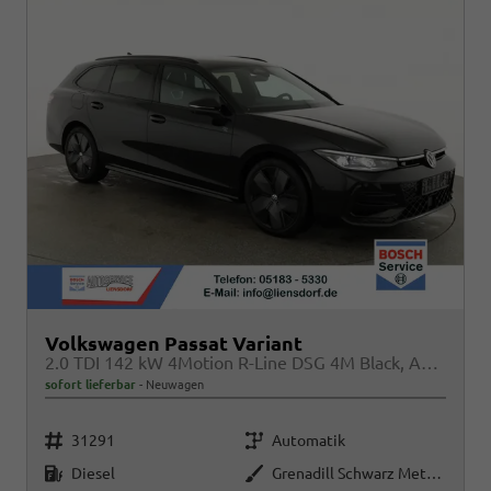
Volkswagen Passat Variant
2.0 TDI 142 kW 4Motion R-Line DSG 4M Black, AHK, IQ.Light, HUD, 19-Zoll, AreaView, Navi, Side
sofort lieferbar
Neuwagen
Fahrzeugnr.
Getriebe
31291
Automatik
Kraftstoff
Außenfarbe
Diesel
Grenadill Schwarz Metallic