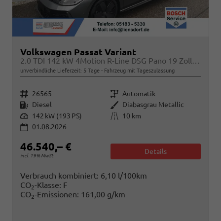
Volkswagen Passat Variant
2.0 TDI 142 kW 4Motion R-Line DSG Pano 19 Zoll Head Up AHK Navi
unverbindliche Lieferzeit:
5 Tage
Fahrzeug mit Tageszulassung
Fahrzeugnr.
Getriebe
26565
Automatik
Kraftstoff
Außenfarbe
Diesel
Diabasgrau Metallic
Leistung
Kilometerstand
142 kW (193 PS)
10 km
01.08.2026
46.540,– €
Details
incl. 19% MwSt.
Verbrauch kombiniert:
6,10 l/100km
CO
-Klasse:
F
2
CO
-Emissionen:
161,00 g/km
2