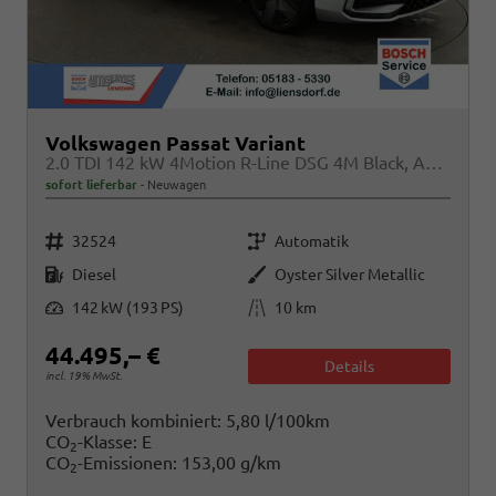
Volkswagen Passat Variant
2.0 TDI 142 kW 4Motion R-Line DSG 4M Black, AHK, IQ.Light, HUD, 19-Zoll, AreaView, Navi, Side
sofort lieferbar
Neuwagen
Fahrzeugnr.
Getriebe
32524
Automatik
Kraftstoff
Außenfarbe
Diesel
Oyster Silver Metallic
Leistung
Kilometerstand
142 kW (193 PS)
10 km
44.495,– €
Details
incl. 19% MwSt.
Verbrauch kombiniert:
5,80 l/100km
CO
-Klasse:
E
2
CO
-Emissionen:
153,00 g/km
2