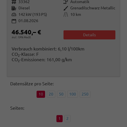
Fahrzeugnr.
Getriebe
33362
Automatik
Kraftstoff
Außenfarbe
Diesel
Grenadilschwarz Metallic
Leistung
Kilometerstand
142 kW (193 PS)
10 km
01.08.2026
46.540,– €
Details
incl. 19% MwSt.
Verbrauch kombiniert:
6,10 l/100km
CO
-Klasse:
F
2
CO
-Emissionen:
161,00 g/km
2
Datensätze pro Seite:
10
20
50
100
250
Seiten:
1
2