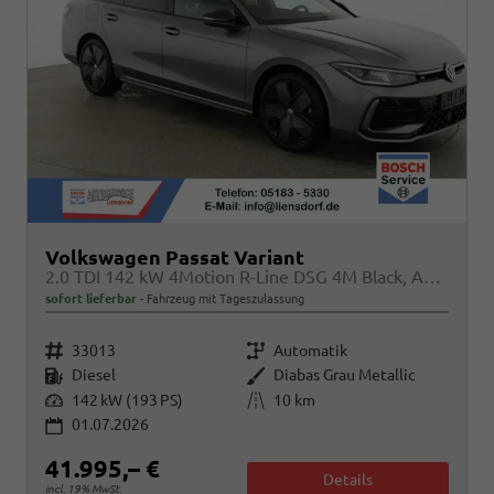
Volkswagen Passat Variant
2.0 TDI 142 kW 4Motion R-Line DSG 4M Black, AHK, IQ.Light, HUD, 19-Zoll, AreaView, Navi, Side
sofort lieferbar
Fahrzeug mit Tageszulassung
Fahrzeugnr.
Getriebe
33013
Automatik
Kraftstoff
Außenfarbe
Diesel
Diabas Grau Metallic
Leistung
Kilometerstand
142 kW (193 PS)
10 km
01.07.2026
41.995,– €
Details
incl. 19% MwSt.