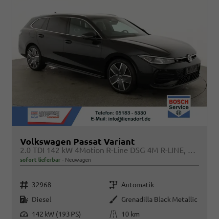
Volkswagen Passat Variant
2.0 TDI 142 kW 4Motion R-Line DSG 4M R-LINE, Pano, AHK, IQ.Light, HUD, 19-Zoll, AreaView, Navi, Side
sofort lieferbar
Neuwagen
Fahrzeugnr.
Getriebe
32968
Automatik
Kraftstoff
Außenfarbe
Diesel
Grenadilla Black Metallic
Leistung
Kilometerstand
142 kW (193 PS)
10 km