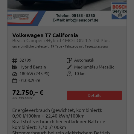
Volkswagen T7 California
Beach Camper eHybrid 4MOTION 1.5 TSI Plus
unverbindliche Lieferzeit:
19 Tage
Fahrzeug mit Tageszulassung
Fahrzeugnr.
Getriebe
32799
Automatik
Kraftstoff
Außenfarbe
Hybrid Benzin
Mediumblau Metallic
Leistung
Kilometerstand
180 kW (245 PS)
10 km
01.08.2026
72.750,– €
Details
incl. 19% MwSt.
Energieverbrauch (gewichtet, kombiniert):
0,90 l/100km + 22,40 kWh/100km
Kraftstoffverbrauch bei entladener Batterie
kombiniert:
7,70 l/100km
Stromverbrauch bei rein elektrischem Betrieb