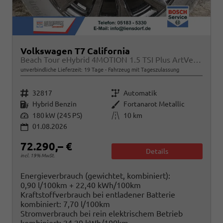
Volkswagen T7 California
Beach Tour eHybrid 4MOTION 1.5 TSI Plus ArtVelour
unverbindliche Lieferzeit:
19 Tage
Fahrzeug mit Tageszulassung
Fahrzeugnr.
Getriebe
32817
Automatik
Kraftstoff
Außenfarbe
Hybrid Benzin
Fortanarot Metallic
Leistung
Kilometerstand
180 kW (245 PS)
10 km
01.08.2026
72.290,– €
Details
incl. 19% MwSt.
Energieverbrauch (gewichtet, kombiniert):
0,90 l/100km + 22,40 kWh/100km
Kraftstoffverbrauch bei entladener Batterie
kombiniert:
7,70 l/100km
Stromverbrauch bei rein elektrischem Betrieb