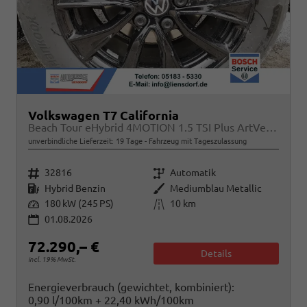
Volkswagen T7 California
Beach Tour eHybrid 4MOTION 1.5 TSI Plus ArtVelour
unverbindliche Lieferzeit:
19 Tage
Fahrzeug mit Tageszulassung
Fahrzeugnr.
Getriebe
32816
Automatik
Kraftstoff
Außenfarbe
Hybrid Benzin
Mediumblau Metallic
Leistung
Kilometerstand
180 kW (245 PS)
10 km
01.08.2026
72.290,– €
Details
incl. 19% MwSt.
Energieverbrauch (gewichtet, kombiniert):
0,90 l/100km + 22,40 kWh/100km