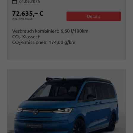
01.09.2025
72.635,– €
Details
incl. 19% MwSt.
Verbrauch kombiniert:
6,60 l/100km
CO
-Klasse:
F
2
CO
-Emissionen:
174,00 g/km
2