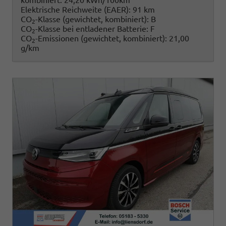
kombiniert:
24,20 kWh/100km
Elektrische Reichweite (EAER):
91 km
CO
-Klasse (gewichtet, kombiniert):
B
2
CO
-Klasse bei entladener Batterie:
F
2
CO
-Emissionen (gewichtet, kombiniert):
21,00
2
g/km