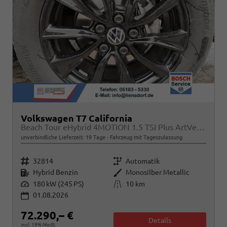
Volkswagen T7 California
Beach Tour eHybrid 4MOTION 1.5 TSI Plus ArtVelour
unverbindliche Lieferzeit:
19 Tage
Fahrzeug mit Tageszulassung
Fahrzeugnr.
Getriebe
32814
Automatik
Kraftstoff
Außenfarbe
Hybrid Benzin
Monosilber Metallic
Leistung
Kilometerstand
180 kW (245 PS)
10 km
01.08.2026
72.290,– €
Details
incl. 19% MwSt.