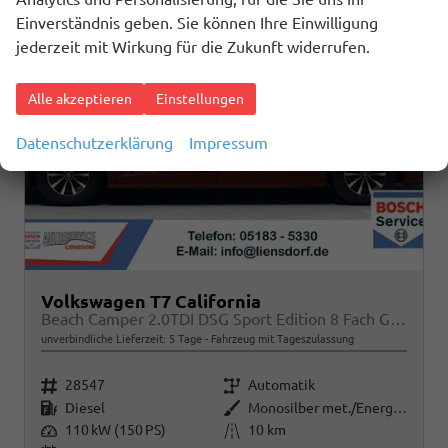
Einverständnis geben. Sie können Ihre Einwilligung
jederzeit mit Wirkung für die Zukunft widerrufen.
Alle akzeptieren
Einstellungen
Datenschutzerklärung
Impressum
Volkswagen T7 California
Beach Camper 2.0TDI DSG Sport Edition 8 Fach GV5 High+
unverbindliche Lieferzeit:
5 Tage
Fahrzeug mit Tageszulassung
Fahrzeugnr.
Getriebe
28547
Automatik
Kraftstoff
Außenfarbe
Diesel
Monosilber met./Energetic Orange met. Dach Schwarz
Leistung
Kilometerstand
110 kW (150 PS)
10 km