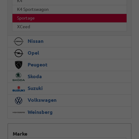
K4
K4 Sportswagon
Sportage
XCeed
Nissan
Opel
Peugeot
Skoda
Suzuki
Volkswagen
Weinsberg
Marke