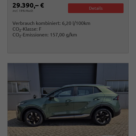
29.390,– €
Details
incl. 19% MwSt.
Verbrauch kombiniert:
6,20 l/100km
CO
-Klasse:
F
2
CO
-Emissionen:
157,00 g/km
2