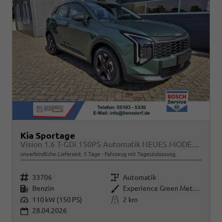
Kia Sportage
Vision 1.6 T-GDi 150PS Automatik NEUES MODELL MY26 FACELIFT Sitzheizung Lenkradheizung Klimaautomatik Navi Bluetooth Touchscreen Apple CarPlay Android Auto PDC v+h 17"LM Rückf.Kamera ACC 2x Keyless
unverbindliche Lieferzeit:
5 Tage
Fahrzeug mit Tageszulassung
Fahrzeugnr.
Getriebe
33706
Automatik
Kraftstoff
Außenfarbe
Benzin
Experience Green Metallic
Leistung
Kilometerstand
110 kW (150 PS)
2 km
28.04.2026