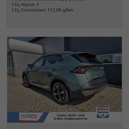
CO
-Klasse:
F
2
CO
-Emissionen:
157,00 g/km
2