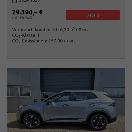
28.04.2026
29.390,– €
Details
incl. 19% MwSt.
Verbrauch kombiniert:
6,20 l/100km
CO
-Klasse:
F
2
CO
-Emissionen:
157,00 g/km
2