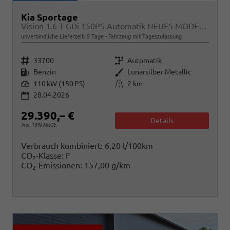
Kia Sportage
Vision 1.6 T-GDi 150PS Automatik NEUES MODELL MY26 FACELIFT Sitzheizung Lenkradheizung Klimaautomatik Navi Bluetooth Touchscreen Apple CarPlay Android Auto PDC v+h 17"LM Rückf.Kamera ACC 2x Keyless
unverbindliche Lieferzeit:
5 Tage
Fahrzeug mit Tageszulassung
Fahrzeugnr.
Getriebe
33700
Automatik
Kraftstoff
Außenfarbe
Benzin
Lunarsilber Metallic
Leistung
Kilometerstand
110 kW (150 PS)
2 km
28.04.2026
29.390,– €
Details
incl. 19% MwSt.
Verbrauch kombiniert:
6,20 l/100km
CO
-Klasse:
F
2
CO
-Emissionen:
157,00 g/km
2