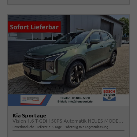
Kia Sportage
Vision 1.6 T-GDi 150PS Automatik NEUES MODELL MY26 FACELIFT Sitzheizung Lenkradheizung Klimaautomatik Navi Bluetooth Touchscreen Apple CarPlay Android Auto PDC v+h 17"LM Rückf.Kamera ACC 2x Keyless
unverbindliche Lieferzeit:
5 Tage
Fahrzeug mit Tageszulassung