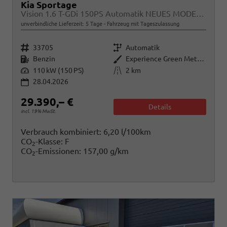
Kia Sportage
Vision 1.6 T-GDi 150PS Automatik NEUES MODELL MY26 FACELIFT Sitzheizung Lenkradheizung Klimaautomatik Navi Bluetooth Touchscreen Apple CarPlay Android Auto PDC v+h 17"LM Rückf.Kamera ACC 2x Keyless
unverbindliche Lieferzeit:
5 Tage
Fahrzeug mit Tageszulassung
Fahrzeugnr.
Getriebe
33705
Automatik
Kraftstoff
Außenfarbe
Benzin
Experience Green Metallic
Leistung
Kilometerstand
110 kW (150 PS)
2 km
28.04.2026
29.390,– €
Details
incl. 19% MwSt.
Verbrauch kombiniert:
6,20 l/100km
CO
-Klasse:
F
2
CO
-Emissionen:
157,00 g/km
2