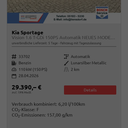
Kia Sportage
Vision 1.6 T-GDi 150PS Automatik NEUES MODELL MY26 FACELIFT Sitzheizung Lenkradheizung Klimaautomatik Navi Bluetooth Touchscreen Apple CarPlay Android Auto PDC v+h 17"LM Rückf.Kamera ACC 2x Keyless
unverbindliche Lieferzeit:
5 Tage
Fahrzeug mit Tageszulassung
Fahrzeugnr.
Getriebe
33702
Automatik
Kraftstoff
Außenfarbe
Benzin
Lunarsilber Metallic
Leistung
Kilometerstand
110 kW (150 PS)
2 km
28.04.2026
29.390,– €
Details
incl. 19% MwSt.
Verbrauch kombiniert:
6,20 l/100km
CO
-Klasse:
F
2
CO
-Emissionen:
157,00 g/km
2