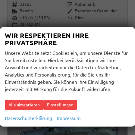
Fahrzeugnr.
Getriebe
33703
Automatik
Kraftstoff
Außenfarbe
Benzin
Experience Green Metallic
Leistung
Kilometerstand
110 kW (150 PS)
2 km
28.04.2026
WIR RESPEKTIEREN IHRE
29.390,– €
Details
PRIVATSPHÄRE
incl. 19% MwSt.
Unsere Website setzt Cookies ein, um unsere Dienste für
Verbrauch kombiniert:
6,20 l/100km
CO
-Klasse:
F
Sie bereitzustellen. Hierbei berücksichtigen wir Ihre
2
CO
-Emissionen:
157,00 g/km
Auswahl und verarbeiten nur die Daten für Marketing,
2
Analytics und Personalisierung, für die Sie uns Ihr
Einverständnis geben. Sie können Ihre Einwilligung
jederzeit mit Wirkung für die Zukunft widerrufen.
Alle akzeptieren
Einstellungen
Datenschutzerklärung
Impressum