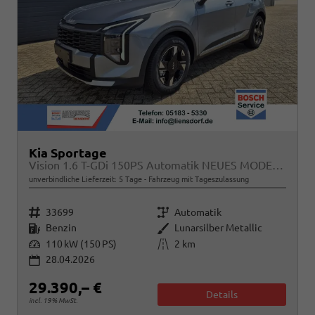
Kia Sportage
Vision 1.6 T-GDi 150PS Automatik NEUES MODELL MY26 FACELIFT Sitzheizung Lenkradheizung Klimaautomatik Navi Bluetooth Touchscreen Apple CarPlay Android Auto PDC v+h 17"LM Rückf.Kamera ACC 2x Keyless
unverbindliche Lieferzeit:
5 Tage
Fahrzeug mit Tageszulassung
Fahrzeugnr.
Getriebe
33699
Automatik
Kraftstoff
Außenfarbe
Benzin
Lunarsilber Metallic
Leistung
Kilometerstand
110 kW (150 PS)
2 km
28.04.2026
29.390,– €
Details
incl. 19% MwSt.