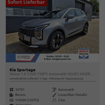
Kia Sportage
Vision 1.6 T-GDi 150PS Automatik NEUES MODELL MY26 FACELIFT Sitzheizung Lenkradheizung Klimaautomatik Navi Bluetooth Touchscreen Apple CarPlay Android Auto PDC v+h 17"LM Rückf.Kamera ACC 2x Keyless
unverbindliche Lieferzeit:
5 Tage
Fahrzeug mit Tageszulassung
Fahrzeugnr.
Getriebe
33701
Automatik
Kraftstoff
Außenfarbe
Benzin
Lunarsilber Metallic
Leistung
Kilometerstand
110 kW (150 PS)
2 km