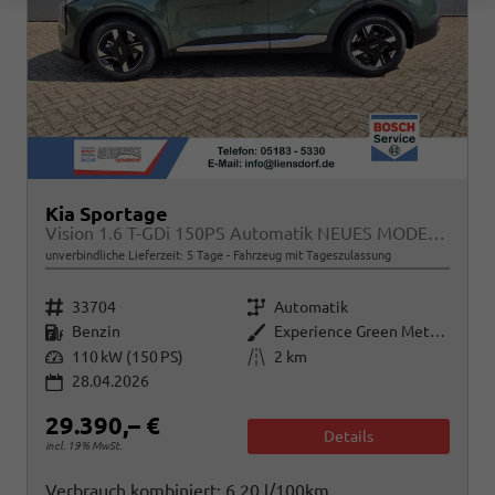
Kia Sportage
Vision 1.6 T-GDi 150PS Automatik NEUES MODELL MY26 FACELIFT Sitzheizung Lenkradheizung Klimaautomatik Navi Bluetooth Touchscreen Apple CarPlay Android Auto PDC v+h 17"LM Rückf.Kamera ACC 2x Keyless
unverbindliche Lieferzeit:
5 Tage
Fahrzeug mit Tageszulassung
Fahrzeugnr.
Getriebe
33704
Automatik
Kraftstoff
Außenfarbe
Benzin
Experience Green Metallic
Leistung
Kilometerstand
110 kW (150 PS)
2 km
28.04.2026
29.390,– €
Details
incl. 19% MwSt.
Verbrauch kombiniert:
6,20 l/100km