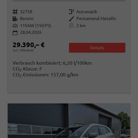
Fahrzeugnr.
Getriebe
32758
Automatik
Kraftstoff
Außenfarbe
Benzin
Pentametal Metallic
Leistung
Kilometerstand
110 kW (150 PS)
2 km
28.04.2026
29.390,– €
Details
incl. 19% MwSt.
Verbrauch kombiniert:
6,20 l/100km
CO
-Klasse:
F
2
CO
-Emissionen:
157,00 g/km
2