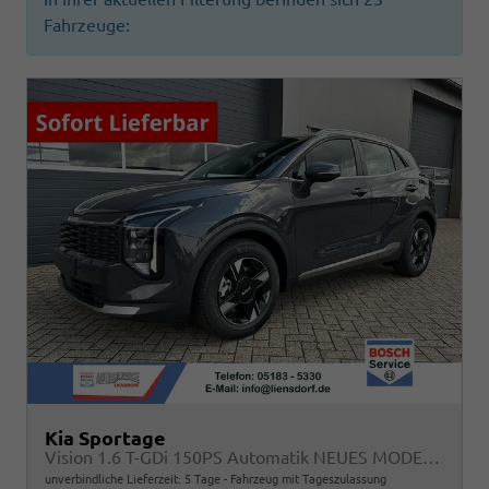
Fahrzeuge:
Kia Sportage
Vision 1.6 T-GDi 150PS Automatik NEUES MODELL MY26 FACELIFT Sitzheizung Lenkradheizung Klimaautomatik Navi Bluetooth Touchscreen Apple CarPlay Android Auto PDC v+h 17"LM Rückf.Kamera ACC 2x Keyless
unverbindliche Lieferzeit:
5 Tage
Fahrzeug mit Tageszulassung