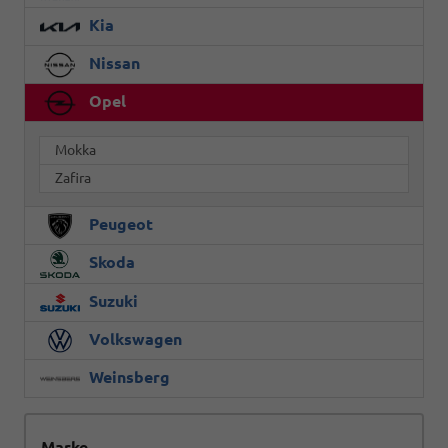
Kia
Nissan
Opel
Mokka
Zafira
Peugeot
Skoda
Suzuki
Volkswagen
Weinsberg
Marke