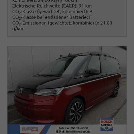
kombiniert:
24,20 kWh/100km
Elektrische Reichweite (EAER):
91 km
CO
-Klasse (gewichtet, kombiniert):
B
2
CO
-Klasse bei entladener Batterie:
F
2
CO
-Emissionen (gewichtet, kombiniert):
21,00
2
g/km