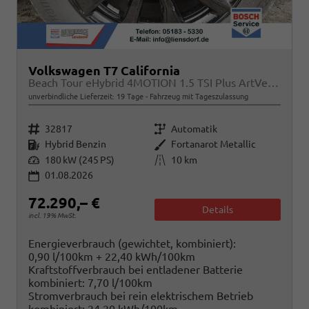
Volkswagen T7 California
Beach Tour eHybrid 4MOTION 1.5 TSI Plus ArtVelour
unverbindliche Lieferzeit:
19 Tage
Fahrzeug mit Tageszulassung
Fahrzeugnr.
Getriebe
32817
Automatik
Kraftstoff
Außenfarbe
Hybrid Benzin
Fortanarot Metallic
Leistung
Kilometerstand
180 kW (245 PS)
10 km
01.08.2026
72.290,– €
Details
incl. 19% MwSt.
Energieverbrauch (gewichtet, kombiniert):
0,90 l/100km + 22,40 kWh/100km
Kraftstoffverbrauch bei entladener Batterie
kombiniert:
7,70 l/100km
Stromverbrauch bei rein elektrischem Betrieb