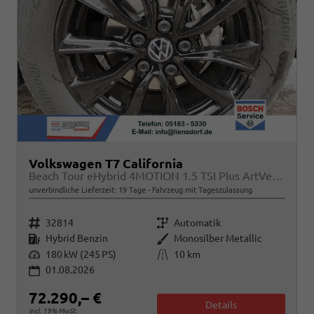
Volkswagen T7 California
Beach Tour eHybrid 4MOTION 1.5 TSI Plus ArtVelour
unverbindliche Lieferzeit:
19 Tage
Fahrzeug mit Tageszulassung
Fahrzeugnr.
Getriebe
32814
Automatik
Kraftstoff
Außenfarbe
Hybrid Benzin
Monosilber Metallic
Leistung
Kilometerstand
180 kW (245 PS)
10 km
01.08.2026
72.290,– €
Details
incl. 19% MwSt.