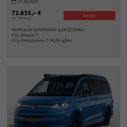
01.09.2025
72.635,– €
Details
incl. 19% MwSt.
Verbrauch kombiniert:
6,60 l/100km
CO
-Klasse:
F
2
CO
-Emissionen:
174,00 g/km
2