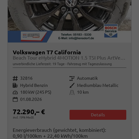
Volkswagen T7 California
Beach Tour eHybrid 4MOTION 1.5 TSI Plus ArtVelour
unverbindliche Lieferzeit:
19 Tage
Fahrzeug mit Tageszulassung
Fahrzeugnr.
Getriebe
32816
Automatik
Kraftstoff
Außenfarbe
Hybrid Benzin
Mediumblau Metallic
Leistung
Kilometerstand
180 kW (245 PS)
10 km
01.08.2026
72.290,– €
Details
incl. 19% MwSt.
Energieverbrauch (gewichtet, kombiniert):
0,90 l/100km + 22,40 kWh/100km