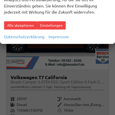
Einverständnis geben. Sie können Ihre Einwilligung
jederzeit mit Wirkung für die Zukunft widerrufen.
Alle akzeptieren
Einstellungen
Datenschutzerklärung
Impressum
Volkswagen T7 California
Beach Camper 2.0TDI DSG Sport Edition 8 Fach GV5 High+
unverbindliche Lieferzeit:
5 Tage
Fahrzeug mit Tageszulassung
Fahrzeugnr.
Getriebe
28547
Automatik
Kraftstoff
Außenfarbe
Diesel
Monosilber met./Energetic Orange met. Dach Schwarz
Leistung
Kilometerstand
110 kW (150 PS)
10 km