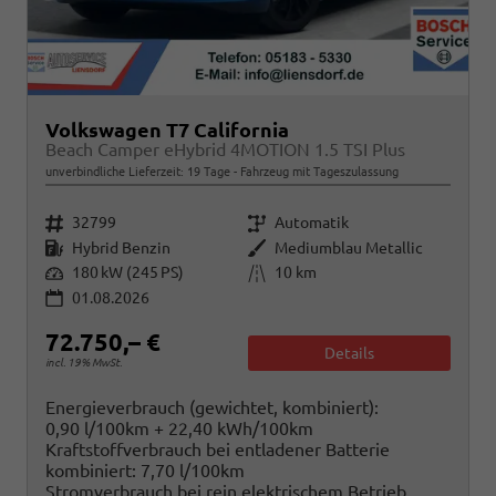
Volkswagen T7 California
Beach Camper eHybrid 4MOTION 1.5 TSI Plus
unverbindliche Lieferzeit:
19 Tage
Fahrzeug mit Tageszulassung
Fahrzeugnr.
Getriebe
32799
Automatik
Kraftstoff
Außenfarbe
Hybrid Benzin
Mediumblau Metallic
Leistung
Kilometerstand
180 kW (245 PS)
10 km
01.08.2026
72.750,– €
Details
incl. 19% MwSt.
Energieverbrauch (gewichtet, kombiniert):
0,90 l/100km + 22,40 kWh/100km
Kraftstoffverbrauch bei entladener Batterie
kombiniert:
7,70 l/100km
Stromverbrauch bei rein elektrischem Betrieb