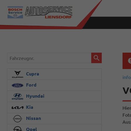
Fahrzeugnr.
Cupra
info
Ford
V
Hyundai
Kia
Hie
Fot
Nissan
Aus
Opel