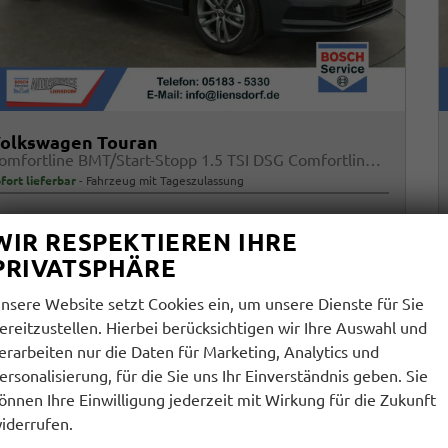
olkswagen Touran
Comfortline BMT/Start-Stopp 1.5 TSI DSG Comfortline, 7-Sitzer, AHK, Navi, Kamera, Side, Winter, 3 J.-Garantie
fort lieferbar
Fahrzeug mit Tageszulassung
rzeugnr.
Getriebe
33489
Automatik
WIR RESPEKTIEREN IHRE
raftstoff
Außenfarbe
Benzin
Delfingrau Metallic
PRIVATSPHÄRE
istung
Kilometerstand
110 kW (150 PS)
200 km
01.01.2026
nsere Website setzt Cookies ein, um unsere Dienste für Sie
ereitzustellen. Hierbei berücksichtigen wir Ihre Auswahl und
7.395,– €
Details
erarbeiten nur die Daten für Marketing, Analytics und
cl. 19% MwSt.
ersonalisierung, für die Sie uns Ihr Einverständnis geben. Sie
erbrauch kombiniert:
6,50 l/100km
önnen Ihre Einwilligung jederzeit mit Wirkung für die Zukunft
O
-Klasse:
E
2
iderrufen.
O
-Emissionen:
148,00 g/km
2