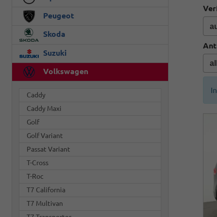
Ver
Peugeot
Skoda
Ant
Suzuki
Volkswagen
I
Caddy
Caddy Maxi
Golf
Golf Variant
Passat Variant
T-Cross
T-Roc
T7 California
T7 Multivan
T7 Transporter