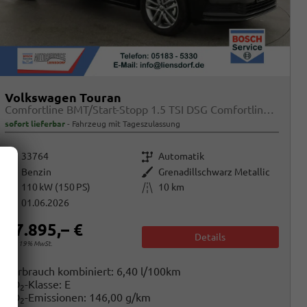
Volkswagen Touran
Comfortline BMT/Start-Stopp 1.5 TSI DSG Comfortline, Navi, Side, Kamera, Winter, 17-Zoll, sofort, 3.J-Garantie
sofort lieferbar
Fahrzeug mit Tageszulassung
Fahrzeugnr.
Getriebe
33764
Automatik
Kraftstoff
Außenfarbe
Benzin
Grenadillschwarz Metallic
Leistung
Kilometerstand
110 kW (150 PS)
10 km
01.06.2026
37.895,– €
Details
incl. 19% MwSt.
Verbrauch kombiniert:
6,40 l/100km
CO
-Klasse:
E
2
CO
-Emissionen:
146,00 g/km
2