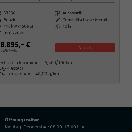
rzeugnr.
Getriebe
33886
Automatik
raftstoff
Außenfarbe
Benzin
Grenadillschwarz Metallic
istung
Kilometerstand
110 kW (150 PS)
10 km
01.06.2026
8.895,– €
Details
cl. 19% MwSt.
erbrauch kombiniert:
6,50 l/100km
O
-Klasse:
E
2
O
-Emissionen:
148,00 g/km
2
Öffnungszeiten
Montag–Donnerstag: 08:00–17:00 Uhr