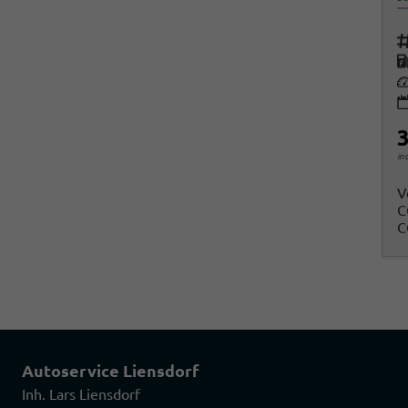
Fah
K
Le
3
in
V
C
C
Autoservice Liensdorf
Inh. Lars Liensdorf