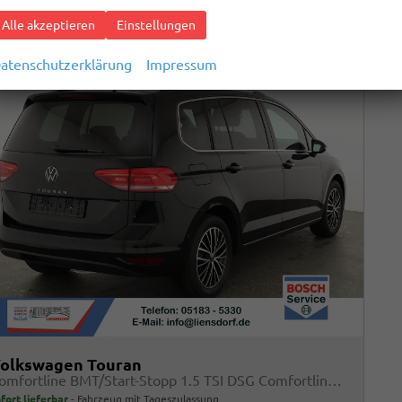
Alle akzeptieren
Einstellungen
atenschutzerklärung
Impressum
olkswagen Touran
Comfortline BMT/Start-Stopp 1.5 TSI DSG Comfortline, 7-Sitzer, AHK, Navi, Matrix, el. Klappe, Side, FS-beheizbar, 4 J.-Garantie
fort lieferbar
Fahrzeug mit Tageszulassung