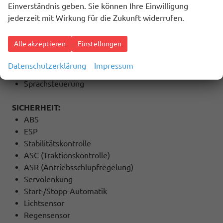
Einverständnis geben. Sie können Ihre Einwilligung
Radio
jederzeit mit Wirkung für die Zukunft widerrufen.
Freisprecheinrichtung
Induktions-Ladestation
Alle akzeptieren
Einstellungen
Bluetooth
USB Anschluss
Datenschutzerklärung
Impressum
Touchscreen
Sprachsteuerung
SICHERHEIT:
ABS
ESP
Stabilitätskontrolle
ASC (Traktionskontrolle)
ASR (Antriebsschlupfregelung)
Servolenkung
Start-/Stopp-Automatik
Lichtsensor
Regensensor