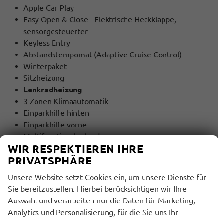
Apple Car Play
Easy Open & Close - Elektrische Heckklappe,
sensorgesteuerter
Keyless Entry
Abstandstempomat (Adaptive Cruise Control)
Winterpaket
Sitzheizung
Lenkradheizung
3 Zonen Klimaautomatik
Einparkhilfe hinten
Einparkhilfe vorne
Multifunktionslenkrad
WIR RESPEKTIEREN IHRE
Lederlenkrad
PRIVATSPHÄRE
Fahrprofilauswahl (Drive Mode Select)
Ambiente-Beleuchtung 30-farbig
Unsere Website setzt Cookies ein, um unsere Dienste für
5 Jahre Garantie / 100.000 Km
(EA8)
Sie bereitzustellen. Hierbei berücksichtigen wir Ihre
Auswahl und verarbeiten nur die Daten für Marketing,
MULTIMEDIA UND KOMMUNIKATION:
Analytics und Personalisierung, für die Sie uns Ihr
Bordcomputer