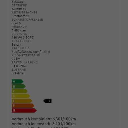
Schwarz
GETRIEBE
Automatik
ANTRIEBSACHSE
Frontantrieb
SCHADSTOFFKLASSE
Euro 6
HUBRAUM
1.498 ccm
LEISTUNG
110 kW (150 PS)
KRAFTSTOFF
Benzin
KATEGORIE
SUV/Geländewagen/Pickup
KILOMETERSTAND
25 km
ERSTZULASSUNG
01.08.2026
ZUSTAND
unfallfrei
Verbrauch kombiniert:
6,30 l/100km
Verbrauch Innenstadt:
8,10 l/100km