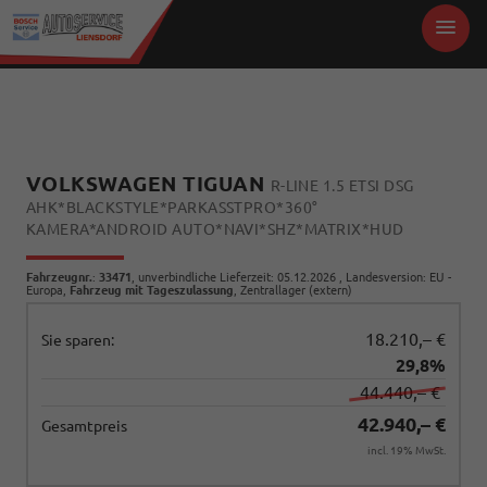
VOLKSWAGEN TIGUAN
R-LINE 1.5 ETSI DSG
AHK*BLACKSTYLE*PARKASSTPRO*360°
KAMERA*ANDROID AUTO*NAVI*SHZ*MATRIX*HUD
Fahrzeugnr.
:
33471
, unverbindliche Lieferzeit:
05.12.2026
, Landesversion: EU -
Europa,
Fahrzeug mit Tageszulassung
, Zentrallager (extern)
18.210,– €
Sie sparen:
29,8%
44.440,– €
42.940,– €
Gesamtpreis
incl. 19% MwSt.