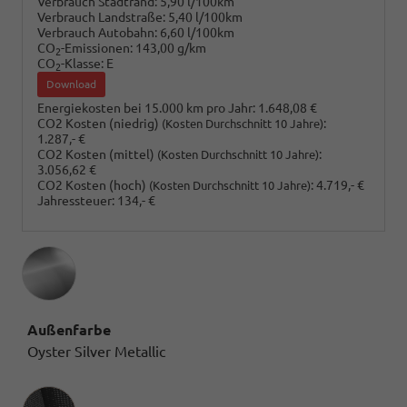
Verbrauch Stadtrand:
5,90 l/100km
Verbrauch Landstraße:
5,40 l/100km
Verbrauch Autobahn:
6,60 l/100km
CO
-Emissionen:
143,00 g/km
2
CO
-Klasse:
E
2
Download
Energiekosten bei 15.000 km pro Jahr:
1.648,08 €
CO2 Kosten (niedrig)
:
(Kosten Durchschnitt 10 Jahre)
1.287,- €
CO2 Kosten (mittel)
:
(Kosten Durchschnitt 10 Jahre)
3.056,62 €
CO2 Kosten (hoch)
:
4.719,- €
(Kosten Durchschnitt 10 Jahre)
Jahressteuer:
134,- €
Außenfarbe
Oyster Silver Metallic
Innenausstattung