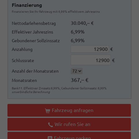
Finanzierung
Finanzieren Sie Ihr Fahrzeug mit 6,99% effektivem Jahreszins
30.040,– €
Nettodarlehensbetrag
6,99%
Effektiver Jahreszins
6,99%
Gebundener Sollzinssatz
€
Anzahlung
€
Schlussrate
Anzahl der Monatsraten
367,– €
Monatsraten
Bank11. Effektiver Zinssatz:6,99%, Gebundener Sollzinssatz: 6,99%
unverbindliche Berechnung
Fahrzeug anfragen
Wir rufen Sie an
Fahrzeug parken