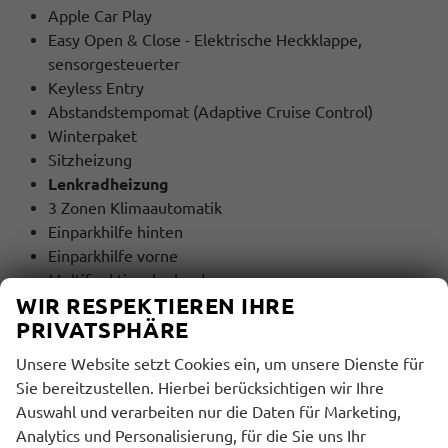
Apple Car Play
Easy Open & Close - Elektrische Heckklappe,
sensorgesteuerter
Keyless Entry
Abstandstempomat (Adaptive Cruise Control)
Winterpaket
Sitzheizung
Lenkradheizung
3 Zonen Klimaautomatik
Einparkhilfe hinten
Einparkhilfe vorne
Multifunktionslenkrad
WIR RESPEKTIEREN IHRE
Lederlenkrad
PRIVATSPHÄRE
Fahrprofilauswahl (Drive Mode Select)
Ambiente-Beleuchtung 30-farbig
Unsere Website setzt Cookies ein, um unsere Dienste für
5 Jahre Garantie / 100.000 Km
(EA8)
Sie bereitzustellen. Hierbei berücksichtigen wir Ihre
Auswahl und verarbeiten nur die Daten für Marketing,
MULTIMEDIA UND KOMMUNIKATION:
Analytics und Personalisierung, für die Sie uns Ihr
Bordcomputer