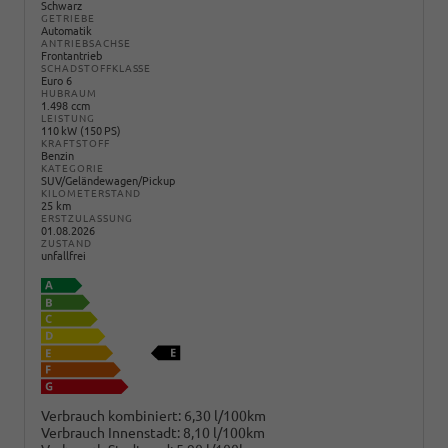
Schwarz
GETRIEBE
Automatik
ANTRIEBSACHSE
Frontantrieb
SCHADSTOFFKLASSE
Euro 6
HUBRAUM
1.498 ccm
LEISTUNG
110 kW (150 PS)
KRAFTSTOFF
Benzin
KATEGORIE
SUV/Geländewagen/Pickup
KILOMETERSTAND
25 km
ERSTZULASSUNG
01.08.2026
ZUSTAND
unfallfrei
Verbrauch kombiniert:
6,30 l/100km
Verbrauch Innenstadt:
8,10 l/100km