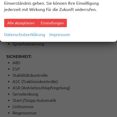
Einverständnis geben. Sie können Ihre Einwilligung
Radio
jederzeit mit Wirkung für die Zukunft widerrufen.
Freisprecheinrichtung
Induktions-Ladestation
Alle akzeptieren
Einstellungen
Bluetooth
USB Anschluss
Datenschutzerklärung
Impressum
Touchscreen
Sprachsteuerung
SICHERHEIT:
ABS
ESP
Stabilitätskontrolle
ASC (Traktionskontrolle)
ASR (Antriebsschlupfregelung)
Servolenkung
Start-/Stopp-Automatik
Lichtsensor
Regensensor