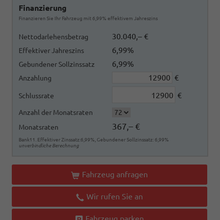
Finanzierung
Finanzieren Sie Ihr Fahrzeug mit 6,99% effektivem Jahreszins
30.040,– €
Nettodarlehensbetrag
6,99%
Effektiver Jahreszins
6,99%
Gebundener Sollzinssatz
€
Anzahlung
€
Schlussrate
Anzahl der Monatsraten
367,– €
Monatsraten
Bank11. Effektiver Zinssatz:6,99%, Gebundener Sollzinssatz: 6,99%
unverbindliche Berechnung
Fahrzeug anfragen
Wir rufen Sie an
Fahrzeug parken