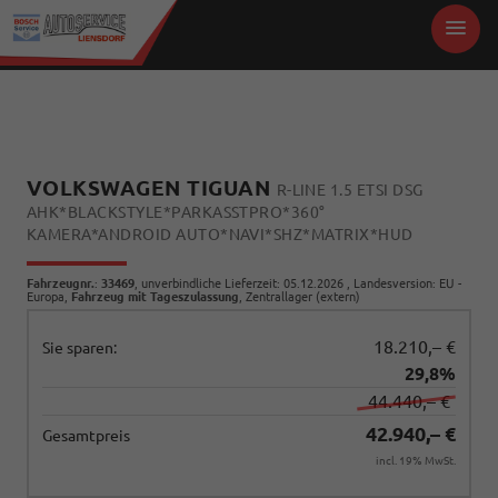
VOLKSWAGEN TIGUAN
R-LINE 1.5 ETSI DSG
AHK*BLACKSTYLE*PARKASSTPRO*360°
KAMERA*ANDROID AUTO*NAVI*SHZ*MATRIX*HUD
Fahrzeugnr.
:
33469
, unverbindliche Lieferzeit:
05.12.2026
, Landesversion: EU -
Europa,
Fahrzeug mit Tageszulassung
, Zentrallager (extern)
18.210,– €
Sie sparen:
29,8%
44.440,– €
42.940,– €
Gesamtpreis
incl. 19% MwSt.