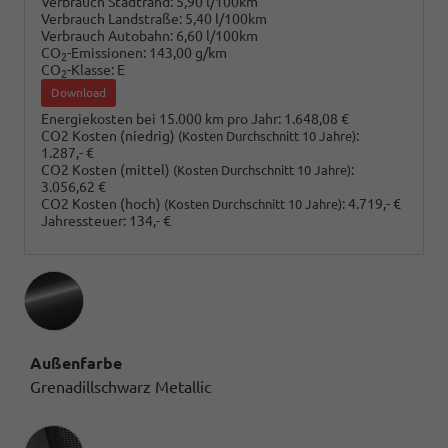
Verbrauch Stadtrand:
5,90 l/100km
Verbrauch Landstraße:
5,40 l/100km
Verbrauch Autobahn:
6,60 l/100km
CO
-Emissionen:
143,00 g/km
2
CO
-Klasse:
E
2
Download
Energiekosten bei 15.000 km pro Jahr:
1.648,08 €
CO2 Kosten (niedrig)
:
(Kosten Durchschnitt 10 Jahre)
1.287,- €
CO2 Kosten (mittel)
:
(Kosten Durchschnitt 10 Jahre)
3.056,62 €
CO2 Kosten (hoch)
:
4.719,- €
(Kosten Durchschnitt 10 Jahre)
Jahressteuer:
134,- €
Außenfarbe
Grenadillschwarz Metallic
Innenausstattung