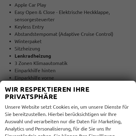
Apple Car Play
Easy Open & Close - Elektrische Heckklappe,
sensorgesteuerter
Keyless Entry
Abstandstempomat (Adaptive Cruise Control)
Winterpaket
Sitzheizung
Lenkradheizung
3 Zonen Klimaautomatik
Einparkhilfe hinten
Einparkhilfe vorne
Multifunktionslenkrad
WIR RESPEKTIEREN IHRE
Lederlenkrad
PRIVATSPHÄRE
Fahrprofilauswahl (Drive Mode Select)
Unsere Website setzt Cookies ein, um unsere Dienste für
Ambiente-Beleuchtung 30-farbig
Sie bereitzustellen. Hierbei berücksichtigen wir Ihre
5 Jahre Garantie / 100.000 Km
(EA8)
Auswahl und verarbeiten nur die Daten für Marketing,
Analytics und Personalisierung, für die Sie uns Ihr
MULTIMEDIA UND KOMMUNIKATION:
Einverständnis geben. Sie können Ihre Einwilligung
Bordcomputer