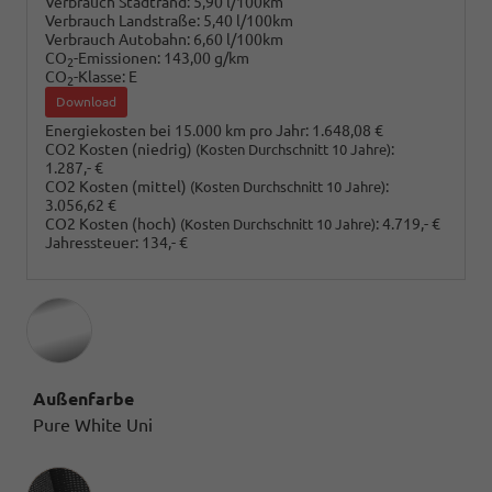
Verbrauch Stadtrand:
5,90 l/100km
Verbrauch Landstraße:
5,40 l/100km
Verbrauch Autobahn:
6,60 l/100km
CO
-Emissionen:
143,00 g/km
2
CO
-Klasse:
E
2
Download
Energiekosten bei 15.000 km pro Jahr:
1.648,08 €
CO2 Kosten (niedrig)
:
(Kosten Durchschnitt 10 Jahre)
1.287,- €
CO2 Kosten (mittel)
:
(Kosten Durchschnitt 10 Jahre)
3.056,62 €
CO2 Kosten (hoch)
:
4.719,- €
(Kosten Durchschnitt 10 Jahre)
Jahressteuer:
134,- €
Außenfarbe
Pure White Uni
Innenausstattung