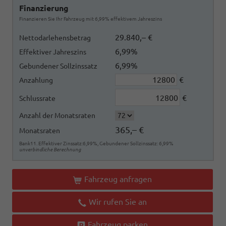
Finanzierung
Finanzieren Sie Ihr Fahrzeug mit 6,99% effektivem Jahreszins
29.840,– €
Nettodarlehensbetrag
6,99%
Effektiver Jahreszins
6,99%
Gebundener Sollzinssatz
€
Anzahlung
€
Schlussrate
Anzahl der Monatsraten
365,– €
Monatsraten
Bank11. Effektiver Zinssatz:6,99%, Gebundener Sollzinssatz: 6,99%
unverbindliche Berechnung
Fahrzeug anfragen
Wir rufen Sie an
Fahrzeug parken