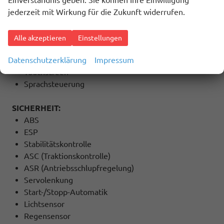
jederzeit mit Wirkung für die Zukunft widerrufen.
Radio
Freisprecheinrichtung
Induktions-Ladestation
Alle akzeptieren
Einstellungen
Bluetooth
Datenschutzerklärung
Impressum
USB Anschluss
Touchscreen
Sprachsteuerung
SICHERHEIT:
ABS
ESP
Stabilitätskontrolle
ASC (Traktionskontrolle)
ASR (Antriebsschlupfregelung)
Servolenkung
Start-/Stopp-Automatik
Lichtsensor
Regensensor