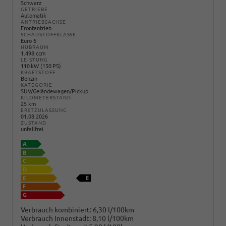
Schwarz
GETRIEBE
Automatik
ANTRIEBSACHSE
Frontantrieb
SCHADSTOFFKLASSE
Euro 6
HUBRAUM
1.498 ccm
LEISTUNG
110 kW (150 PS)
KRAFTSTOFF
Benzin
KATEGORIE
SUV/Geländewagen/Pickup
KILOMETERSTAND
25 km
ERSTZULASSUNG
01.08.2026
ZUSTAND
unfallfrei
Verbrauch kombiniert:
6,30 l/100km
Verbrauch Innenstadt:
8,10 l/100km