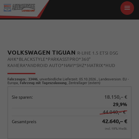
VOLKSWAGEN TIGUAN
R-LINE 1.5 ETSI DSG
AHK*BLACKSTYLE*PARKASSTPRO*360°
KAMERA*ANDROID AUTO*NAVI*SHZ*MATRIX*HUD
Fahrzeugnr.
:
33446
, unverbindliche Lieferzeit:
05.10.2026
, Landesversion: EU -
Europa,
Fahrzeug mit Tageszulassung
, Zentrallager (extern)
18.150,– €
Sie sparen:
29,9%
44.040,– €
42.640,– €
Gesamtpreis
incl. 19% MwSt.