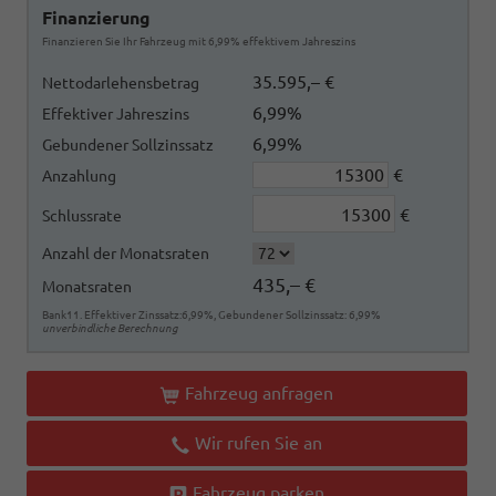
Finanzierung
Finanzieren Sie Ihr Fahrzeug mit 6,99% effektivem Jahreszins
35.595,– €
Nettodarlehensbetrag
6,99%
Effektiver Jahreszins
6,99%
Gebundener Sollzinssatz
€
Anzahlung
€
Schlussrate
Anzahl der Monatsraten
435,– €
Monatsraten
Bank11. Effektiver Zinssatz:6,99%, Gebundener Sollzinssatz: 6,99%
unverbindliche Berechnung
Fahrzeug anfragen
Wir rufen Sie an
Fahrzeug parken