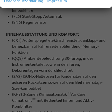
Datenschutzerklärung
Impressum
(8A5) Parkassistent ""Park Assist Pro"", inkl.
Einparkhilfe
(7L6) Start-Stopp Automatik
(8N6) Regensensor
INNENAUSSTATTUNG UND KOMFORT:
(6XT) Außenspiegel elektrisch einstell-, anklapp- und
beheizbar, auf Fahrerseite abblendend, Memory-
Funktion
(QQ9) Ambientebeleuchtung 30-farbig, in der
Instrumententafel sowie in den Türen,
Dekoreinlagen vorn durchleuchtet
(3A2) ISOFIX-Halteösen für Kindersitze auf den
äußeren Rücksitzen sowie auf dem Beifahrersitz, i-
Size-kompatibel
(KH7) 3-Zonen Klimaautomatik ""Air Care
Climatronic"" mit Bedienteil hinten und Aktiv-
Kombifilter