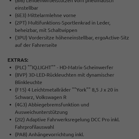
(8I6) Lendenwirbelstützen vorn pneumatisch
einstellbar
(6E3) Mittelarmlehne vorne
(2PT) Multifunktions-Sportlenkrad in Leder,
beheizbar, mit Schaltwippen
(3PU) Vordersitze höheneinstellbar, ergoActive-Sitz
auf der Fahrerseite
EXTRAS:
(PLC) ""IQ.LIGHT"" - HD-Matrix-Scheinwerfer
(8VP) 3D-LED-Rückleuchten mit dynamischer
Blinkleuchte
(F15) 4 Leichtmetallräder ""York"" 8,5 J x 20 in
Schwarz, Volkswagen R
(4G3) Abbiegebremsfunktion und
Ausweichunterstützung
(2I2) Adaptive Fahrwerksregelung DCC Pro inkl.
Fahrprofilauswahl
(PAB) Anhängevorrichtung inkl.