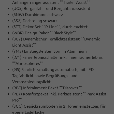
Anhängerrangierassistent ""Trailer Assist""
(UG5) Berganfahr- und Bergabfahrassistent
(6NW) Dachhimmel schwarz
(3S2) Dachreling schwarz
(5TT) Dekor-Set ""R-Line"", durchleuchtet
(WBR) Design-Paket ""Black Style""
(8G7) Dynamischer Fernlichtassistent ""Dynamic
Light Assist""
(7M3) Einstiegsleisten vorn in Aluminium
(LV1) Fahrerlebnisschalter inkl. Innenraumerlebnis
""Atmospheres""
(9I5) Fahrlichtschaltung automatisch, mit LED-
Tagfahrlicht sowie Begrüßungs- und
Verabschiedungslicht
(RBF) Infotainment-Paket ""Discover""
(PE7) Komfortpaket inkl. Parkassistent ""Park Assist
Pro""
(3GG) Gepäckraumboden in 2 Höhen einstellbar, für
ebene Ladefläche