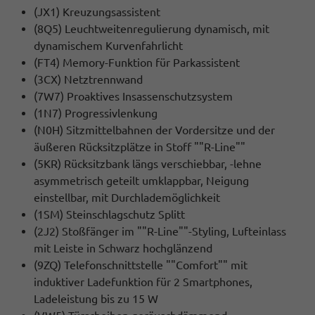
(JX1) Kreuzungsassistent
(8Q5) Leuchtweitenregulierung dynamisch, mit
dynamischem Kurvenfahrlicht
(FT4) Memory-Funktion für Parkassistent
(3CX) Netztrennwand
(7W7) Proaktives Insassenschutzsystem
(1N7) Progressivlenkung
(N0H) Sitzmittelbahnen der Vordersitze und der
äußeren Rücksitzplätze in Stoff ""R-Line""
(5KR) Rücksitzbank längs verschiebbar, -lehne
asymmetrisch geteilt umklappbar, Neigung
einstellbar, mit Durchlademöglichkeit
(1SM) Steinschlagschutz Splitt
(2J2) Stoßfänger im ""R-Line""-Styling, Lufteinlass
mit Leiste in Schwarz hochglänzend
(9ZQ) Telefonschnittstelle ""Comfort"" mit
induktiver Ladefunktion für 2 Smartphones,
Ladeleistung bis zu 15 W