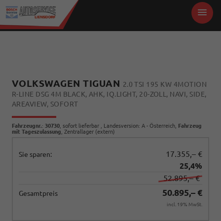
VOLKSWAGEN TIGUAN
2.0 TSI 195 KW 4MOTION
R-LINE DSG 4M BLACK, AHK, IQ.LIGHT, 20-ZOLL, NAVI, SIDE,
AREAVIEW, SOFORT
Fahrzeugnr.
:
30730
,
sofort lieferbar
, Landesversion: A - Österreich,
Fahrzeug
mit Tageszulassung
, Zentrallager (extern)
17.355,– €
Sie sparen:
25,4%
52.895,– €
50.895,– €
Gesamtpreis
incl. 19% MwSt.