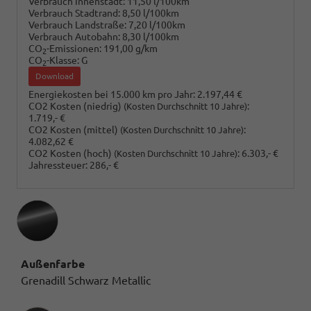
Verbrauch Innenstadt:
11,50 l/100km
Verbrauch Stadtrand:
8,50 l/100km
Verbrauch Landstraße:
7,20 l/100km
Verbrauch Autobahn:
8,30 l/100km
CO
-Emissionen:
191,00 g/km
2
CO
-Klasse:
G
2
Download
Energiekosten bei 15.000 km pro Jahr:
2.197,44 €
CO2 Kosten (niedrig)
:
(Kosten Durchschnitt 10 Jahre)
1.719,- €
CO2 Kosten (mittel)
:
(Kosten Durchschnitt 10 Jahre)
4.082,62 €
CO2 Kosten (hoch)
:
6.303,- €
(Kosten Durchschnitt 10 Jahre)
Jahressteuer:
286,- €
Außenfarbe
Grenadill Schwarz Metallic