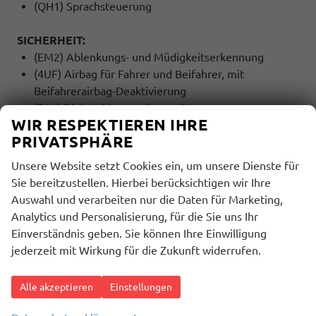
(QH1) Sprachsteuerung
SICHERHEIT:
(EM2) Ablenkungs- und Müdigkeitserkennung
(4UF) Airbag für Fahrer und Beifahrer, mit
Beifahrerairbag-Deaktivierung
(7AL) Diebstahlwarnanlage mit
WIR RESPEKTIEREN IHRE
Innenraumüberwachung, Back-up-Horn und
PRIVATSPHÄRE
Abschleppschutz
(UH2) Elektronische Parkbremse inkl. Auto-Hold-
Unsere Website setzt Cookies ein, um unsere Dienste für
Funktion
Sie bereitzustellen. Hierbei berücksichtigen wir Ihre
(4L6) Innenspiegel automatisch abblendend
Auswahl und verarbeiten nur die Daten für Marketing,
(LT2) Geschwindigkeitsbegrenzer mit
Analytics und Personalisierung, für die Sie uns Ihr
vorausschauender Regelung
Einverständnis geben. Sie können Ihre Einwilligung
(6C4) Kopf- und Seitenairbags vorn und hinten,
jederzeit mit Wirkung für die Zukunft widerrufen.
Center-Airbag
(8J5) Notbremsassistent ""Front Assist"" mit
Alle akzeptieren
Einstellungen
Fußgänger- und Radfahrererkennung
(NZ4) Notruf Service