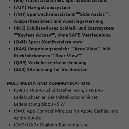
(6I6) Travel Assist inkl. Spurhalteassistent
(7UY) Navigationssystem
(79H) Spurwechselassistent ""Side Assist"",
Ausparkassistent und Ausstiegswarnung
(4K5) Schlüsselloses Schließ- und Startsystem
""Keyless Access"", ohne SAFE-Verriegelung
(Q4H) Sport-Komfortsitze vorn
(KA6) Umgebungsansicht ""Area View"" inkl.
Rückfahrkamera ""Rear View""
(QR9) Verkehrszeichenerkennung
(4A3) Sitzheizung für Vordersitze
MULTIMEDIA UND KOMMUNIKATION:
(U9E) 2 USB-C-Schnittstellen vorn, 2 USB-C-
Ladebuchsen an der Mittelkonsole hinten,
Ladeleistung bis zu 45 W
(9WJ) App-Connect Wireless für Apple CarPlay und
Android Auto
(QV3) DAB+ Digitaler Radioempfang