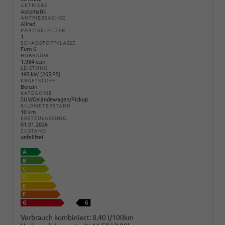
GETRIEBE
Automatik
ANTRIEBSACHSE
Allrad
PARTIKELFILTER
1
SCHADSTOFFKLASSE
Euro 6
HUBRAUM
1.984 ccm
LEISTUNG
195 kW (265 PS)
KRAFTSTOFF
Benzin
KATEGORIE
SUV/Geländewagen/Pickup
KILOMETERSTAND
10 km
ERSTZULASSUNG
01.01.2026
ZUSTAND
unfallfrei
Verbrauch kombiniert:
8,40 l/100km