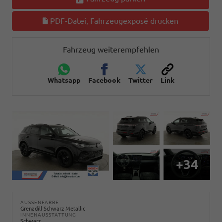
PDF-Datei, Fahrzeugexposé drucken
Fahrzeug weiterempfehlen
Whatsapp
Facebook
Twitter
Link
+34
AUSSENFARBE
Grenadill Schwarz Metallic
INNENAUSSTATTUNG
Schwarz