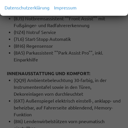
(6C4) Kopf- und Seitenairbags vorn und hinten,
Datenschutzerklärung
Impressum
Center-Airbag
(8J5) Notbremsassistent ""Front Assist"" mit
Fußgänger- und Radfahrererkennung
(NZ4) Notruf Service
(7L6) Start-Stopp Automatik
(8N6) Regensensor
(8A5) Parkassistent ""Park Assist Pro"", inkl.
Einparkhilfe
INNENAUSSTATTUNG UND KOMFORT:
(QQ9) Ambientebeleuchtung 30-farbig, in der
Instrumententafel sowie in den Türen,
Dekoreinlagen vorn durchleuchtet
(6XT) Außenspiegel elektrisch einstell-, anklapp- und
beheizbar, auf Fahrerseite abblendend, Memory-
Funktion
(8I6) Lendenwirbelstützen vorn pneumatisch