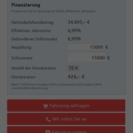
Finanzierung
Finanzieren Sie Ihr Fahrzeug mit 6,99% effektivem Jahreszins
34.895,– €
Nettodarlehensbetrag
6,99%
Effektiver Jahreszins
6,99%
Gebundener Sollzinssatz
€
Anzahlung
€
Schlussrate
Anzahl der Monatsraten
426,– €
Monatsraten
Bank11. Effektiver Zinssatz:6,99%, Gebundener Sollzinssatz: 6,99%
unverbindliche Berechnung
Fahrzeug anfragen
Wir rufen Sie an
Fahrzeug parken