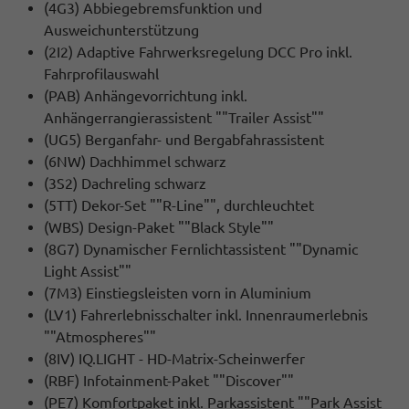
(4G3) Abbiegebremsfunktion und
Ausweichunterstützung
(2I2) Adaptive Fahrwerksregelung DCC Pro inkl.
Fahrprofilauswahl
(PAB) Anhängevorrichtung inkl.
Anhängerrangierassistent ""Trailer Assist""
(UG5) Berganfahr- und Bergabfahrassistent
(6NW) Dachhimmel schwarz
(3S2) Dachreling schwarz
(5TT) Dekor-Set ""R-Line"", durchleuchtet
(WBS) Design-Paket ""Black Style""
(8G7) Dynamischer Fernlichtassistent ""Dynamic
Light Assist""
(7M3) Einstiegsleisten vorn in Aluminium
(LV1) Fahrerlebnisschalter inkl. Innenraumerlebnis
""Atmospheres""
(8IV) IQ.LIGHT - HD-Matrix-Scheinwerfer
(RBF) Infotainment-Paket ""Discover""
(PE7) Komfortpaket inkl. Parkassistent ""Park Assist