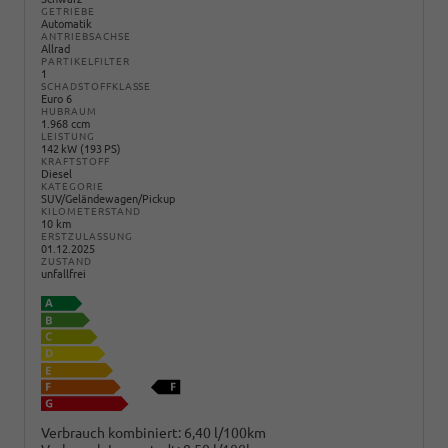
GETRIEBE
Automatik
ANTRIEBSACHSE
Allrad
PARTIKELFILTER
1
SCHADSTOFFKLASSE
Euro 6
HUBRAUM
1.968 ccm
LEISTUNG
142 kW (193 PS)
KRAFTSTOFF
Diesel
KATEGORIE
SUV/Geländewagen/Pickup
KILOMETERSTAND
10 km
ERSTZULASSUNG
01.12.2025
ZUSTAND
unfallfrei
Verbrauch kombiniert:
6,40 l/100km