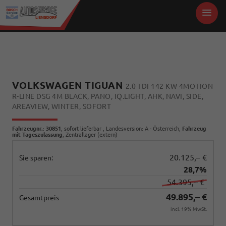
VOLKSWAGEN TIGUAN
2.0 TDI 142 KW 4MOTION
R-LINE DSG 4M BLACK, PANO, IQ.LIGHT, AHK, NAVI, SIDE,
AREAVIEW, WINTER, SOFORT
Fahrzeugnr.
:
30851
,
sofort lieferbar
, Landesversion: A - Österreich,
Fahrzeug
mit Tageszulassung
, Zentrallager (extern)
20.125,– €
Sie sparen:
28,7%
54.395,– €
49.895,– €
Gesamtpreis
incl. 19% MwSt.