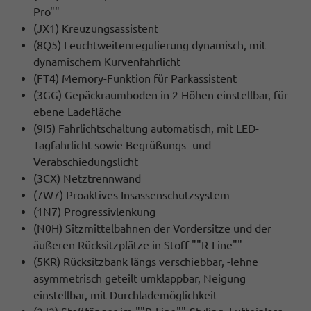
Pro""
(JX1) Kreuzungsassistent
(8Q5) Leuchtweitenregulierung dynamisch, mit
dynamischem Kurvenfahrlicht
(FT4) Memory-Funktion für Parkassistent
(3GG) Gepäckraumboden in 2 Höhen einstellbar, für
ebene Ladefläche
(9I5) Fahrlichtschaltung automatisch, mit LED-
Tagfahrlicht sowie Begrüßungs- und
Verabschiedungslicht
(3CX) Netztrennwand
(7W7) Proaktives Insassenschutzsystem
(1N7) Progressivlenkung
(N0H) Sitzmittelbahnen der Vordersitze und der
äußeren Rücksitzplätze in Stoff ""R-Line""
(5KR) Rücksitzbank längs verschiebbar, -lehne
asymmetrisch geteilt umklappbar, Neigung
einstellbar, mit Durchlademöglichkeit