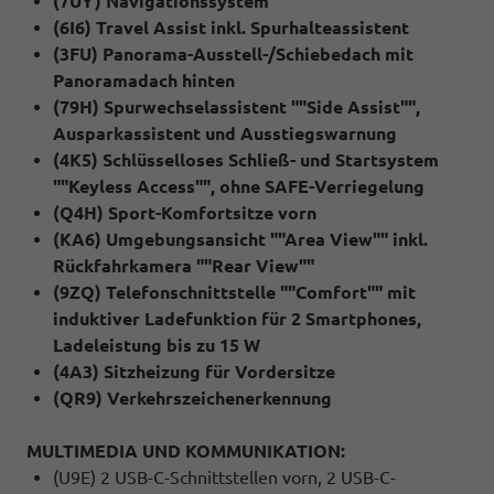
(7UY) Navigationssystem
(6I6) Travel Assist inkl. Spurhalteassistent
(3FU) Panorama-Ausstell-/Schiebedach mit
Panoramadach hinten
(79H) Spurwechselassistent ""Side Assist"",
Ausparkassistent und Ausstiegswarnung
(4K5) Schlüsselloses Schließ- und Startsystem
""Keyless Access"", ohne SAFE-Verriegelung
(Q4H) Sport-Komfortsitze vorn
(KA6) Umgebungsansicht ""Area View"" inkl.
Rückfahrkamera ""Rear View""
(9ZQ) Telefonschnittstelle ""Comfort"" mit
induktiver Ladefunktion für 2 Smartphones,
Ladeleistung bis zu 15 W
(4A3) Sitzheizung für Vordersitze
(QR9) Verkehrszeichenerkennung
MULTIMEDIA UND KOMMUNIKATION:
(U9E) 2 USB-C-Schnittstellen vorn, 2 USB-C-