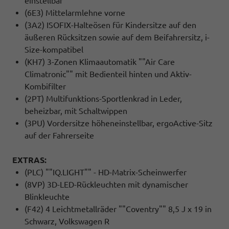
einstellbar
(6E3) Mittelarmlehne vorne
(3A2) ISOFIX-Halteösen für Kindersitze auf den
äußeren Rücksitzen sowie auf dem Beifahrersitz, i-
Size-kompatibel
(KH7) 3-Zonen Klimaautomatik ""Air Care
Climatronic"" mit Bedienteil hinten und Aktiv-
Kombifilter
(2PT) Multifunktions-Sportlenkrad in Leder,
beheizbar, mit Schaltwippen
(3PU) Vordersitze höheneinstellbar, ergoActive-Sitz
auf der Fahrerseite
EXTRAS:
(PLC) ""IQ.LIGHT"" - HD-Matrix-Scheinwerfer
(8VP) 3D-LED-Rückleuchten mit dynamischer
Blinkleuchte
(F42) 4 Leichtmetallräder ""Coventry"" 8,5 J x 19 in
Schwarz, Volkswagen R