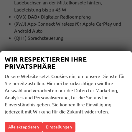
Ladebuchsen an der Mittelkonsole hinten,
Ladeleistung bis zu 45 W
(QV3) DAB+ Digitaler Radioempfang
(9WJ) App-Connect Wireless für Apple CarPlay und
Android Auto
(QH1) Sprachsteuerung
SICHERHEIT:
WIR RESPEKTIEREN IHRE
(EM2) Ablenkungs- und Müdigkeitserkennung
PRIVATSPHÄRE
(4UF) Airbag für Fahrer und Beifahrer, mit
Beifahrerairbag-Deaktivierung
Unsere Website setzt Cookies ein, um unsere Dienste für
(7AL) Diebstahlwarnanlage mit
Sie bereitzustellen. Hierbei berücksichtigen wir Ihre
Innenraumüberwachung, Back-up-Horn und
Auswahl und verarbeiten nur die Daten für Marketing,
Abschleppschutz
Analytics und Personalisierung, für die Sie uns Ihr
(4L6) Innenspiegel automatisch abblendend
Einverständnis geben. Sie können Ihre Einwilligung
(LT2) Geschwindigkeitsbegrenzer mit
jederzeit mit Wirkung für die Zukunft widerrufen.
vorausschauender Regelung
(UH2) Elektronische Parkbremse inkl. Auto-Hold-
Alle akzeptieren
Einstellungen
Funktion