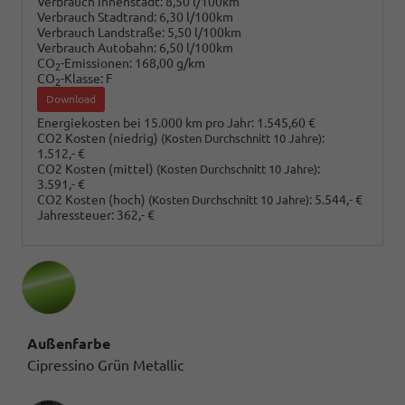
Verbrauch Innenstadt:
8,50 l/100km
Verbrauch Stadtrand:
6,30 l/100km
Verbrauch Landstraße:
5,50 l/100km
Verbrauch Autobahn:
6,50 l/100km
CO
-Emissionen:
168,00 g/km
2
CO
-Klasse:
F
2
Download
Energiekosten bei 15.000 km pro Jahr:
1.545,60 €
CO2 Kosten (niedrig)
:
(Kosten Durchschnitt 10 Jahre)
1.512,- €
CO2 Kosten (mittel)
:
(Kosten Durchschnitt 10 Jahre)
3.591,- €
CO2 Kosten (hoch)
:
5.544,- €
(Kosten Durchschnitt 10 Jahre)
Jahressteuer:
362,- €
Außenfarbe
Cipressino Grün Metallic