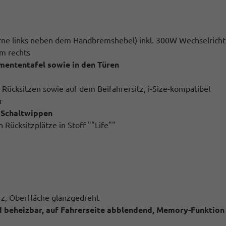
orne links neben dem Handbremshebel) inkl. 300W Wechselricht
m rechts
mententafel sowie in den Türen
 Rücksitzen sowie auf dem Beifahrersitz, i-Size-kompatibel
r
t Schaltwippen
Rücksitzplätze in Stoff ""Life""
arz, Oberfläche glanzgedreht
nd beheizbar, auf Fahrerseite abblendend, Memory-Funktion