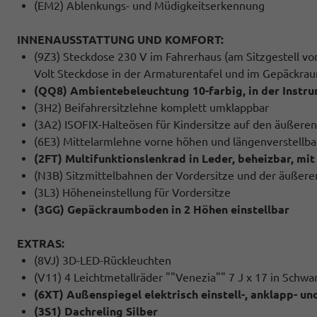
(EM2) Ablenkungs- und Müdigkeitserkennung
INNENAUSSTATTUNG UND KOMFORT:
(9Z3) Steckdose 230 V im Fahrerhaus (am Sitzgestell v
Volt Steckdose in der Armaturentafel und im Gepäckrau
(QQ8) Ambientebeleuchtung 10-farbig, in der Instru
(3H2) Beifahrersitzlehne komplett umklappbar
(3A2) ISOFIX-Halteösen für Kindersitze auf den äußeren
(6E3) Mittelarmlehne vorne höhen und längenverstellba
(2FT) Multifunktionslenkrad in Leder, beheizbar, mi
(N3B) Sitzmittelbahnen der Vordersitze und der äußeren 
(3L3) Höheneinstellung für Vordersitze
(3GG) Gepäckraumboden in 2 Höhen einstellbar
EXTRAS:
(8VJ) 3D-LED-Rückleuchten
(V11) 4 Leichtmetallräder ""Venezia"" 7 J x 17 in Schw
(6XT) Außenspiegel elektrisch einstell-, anklapp- u
(3S1) Dachreling Silber