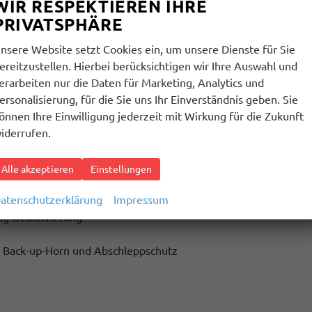
WIR RESPEKTIEREN IHRE
rkassistent und Ausstiegswarnung
PRIVATSPHÄRE
amera
nsere Website setzt Cookies ein, um unsere Dienste für Sie
ereitzustellen. Hierbei berücksichtigen wir Ihre Auswahl und
erarbeiten nur die Daten für Marketing, Analytics und
ersonalisierung, für die Sie uns Ihr Einverständnis geben. Sie
önnen Ihre Einwilligung jederzeit mit Wirkung für die Zukunft
Android Auto
iderrufen.
 an der Mittelkonsole hinten, Ladeleistung bis zu 45 W
Ladefunktion
für 2 Smartphones, Ladeleistung bis zu 15 W
Alle akzeptieren
Einstellungen
atenschutzerklärung
Impressum
bag-Deaktivierung
 Back-up-Horn und Abschleppschutz