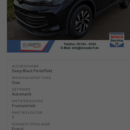
AUSSENFARBE
Deep Black Perleffekt
INNENAUSSTATTUNG
Grau
GETRIEBE
Automatik
ANTRIEBSACHSE
Frontantrieb
PARTIKELFILTER
1
SCHADSTOFFKLASSE
Euro 6