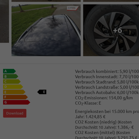
+6
Verbrauch kombiniert:
5,90 l/10
Verbrauch Innenstadt:
7,70 l/10
Verbrauch Stadtrand:
5,80 l/100
Verbrauch Landstraße:
5,00 l/10
Verbrauch Autobahn:
6,00 l/100
CO
-Emissionen:
154,00 g/km
2
CO
-Klasse:
E
2
Energiekosten bei 15.000 km pr
Download
Jahr:
1.424,85 €
CO2 Kosten (niedrig)
(Kosten
:
1.386,- €
Durchschnitt 10 Jahre)
CO2 Kosten (mittel)
(Kosten
:
3.291,75 €
Durchschnitt 10 Jahre)