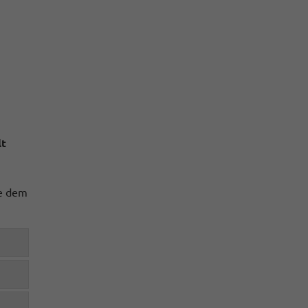
lt
te dem