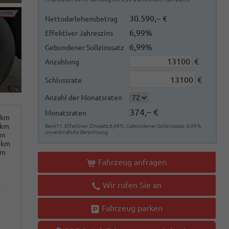
30.590,– €
Nettodarlehensbetrag
6,99%
Effektiver Jahreszins
6,99%
Gebundener Sollzinssatz
€
Anzahlung
€
Schlussrate
Anzahl der Monatsraten
374,– €
Monatsraten
0km
0km
Bank11. Effektiver Zinssatz:6,99%, Gebundener Sollzinssatz: 6,99%
unverbindliche Berechnung
km
0km
km
Fahrzeug anfragen
o
Wir rufen Sie an
Fahrzeug parken