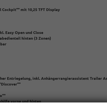
 Cockpit"" mit 10,25 TFT Display
nkl. Easy Open und Close
abedienteil hinten (3 Zonen)
lbar
er Entriegelung, inkl. Anhängerrangierassistent Trailer As
"Discover""
o""
khilfe vorne und hinten
less Access"", ohne Safe-Sicherung