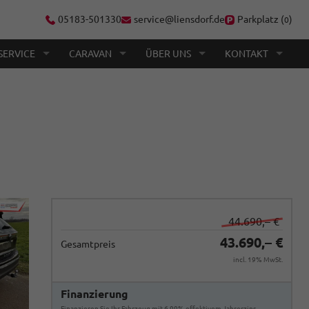
05183-501330
service@liensdorf.de
Parkplatz (
)
0
SERVICE
CARAVAN
ÜBER UNS
KONTAKT
44.690,– €
43.690,– €
Gesamtpreis
incl. 19% MwSt.
Finanzierung
Finanzieren Sie Ihr Fahrzeug mit 6,99% effektivem Jahreszins