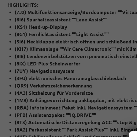
HIGHLIGHTS:
(7J2) Multifunktionsanzeige/Bordcomputer ""Virtual
(6I6) Spurhalteassistent ""Lane Assist""
(KS1) Head-up-Display
(8G1) Fernlichtassistent ""Light Assist""
(5I6) Heckklappe elektrisch öffnen und schließend i
(KH7) Klimaanlage ""Air Care Climatronic"" mit Klim
(8I6) Lendenwirbelstützen vorn pneumatisch einstel
(8IX) LED-Plus-Scheinwerfer
(7UY) Navigationssystem
(3FU) elektronisches Panoramaglasschiebedach
(QR9) Verkehrszeichenerkennung
(4A3) Sitzheizung für Vordersitze
(1M9) Anhängevorrichtung anklappbar, mit elektrisch
(RBA) Infotainment-Paket inkl. Navigationssystem "
(PFB) Assistenzpaket ""IQ.DRIVE""
(8T3) Automatische Distanzregelung ACC ""stop & g
(8A2) Parkassistent ""Park Assist Plus"" inkl. Einpar
(4K5) Schlüsselloses Schließ- und Startsystem ""Key