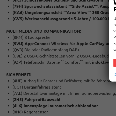
(79H) Spurwechselassistent ""Side Assist"", Auspa
(KA6) Umgebungsansicht ""Area View"" 360 Grad K
U
(GV5) Werksanschlussgarantie 5 Jahre / 100.000 Km
b
v
MULTIMEDIA UND KOMMUNIKATION:
P
(8RM) 8 Lautsprecher
k
(9WJ) App-Connect Wireless für Apple CarPlay und 
w
(QV3) Digitaler Radioempfang DAB+
(U9E) 2 USB-C-Schnittstellen vorn, 2 USB-C-Ladebuchsen
(9ZP) Telefonschnittstelle ""Comfort"" mit
induktiver 
D
SICHERHEIT:
(4UF) Airbag für Fahrer und Beifahrer, mit Beifahrerair
(UG1) Berganfahrassistent
(7AL) Diebstahlwarnanlage mit Innenraumüberwachung,
(2H5) Fahrprofilauswahl
(4L6) Innenspiegel automatisch abblendbar
(8N6) Regensensor