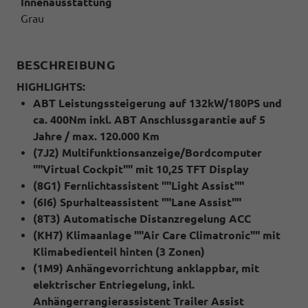
Innenausstattung
Grau
BESCHREIBUNG
HIGHLIGHTS:
ABT Leistungssteigerung auf 132kW/180PS und
ca. 400Nm inkl. ABT Anschlussgarantie auf 5
Jahre / max. 120.000 Km
(7J2) Multifunktionsanzeige/Bordcomputer
""Virtual Cockpit"" mit 10,25 TFT Display
(8G1) Fernlichtassistent ""Light Assist""
(6I6) Spurhalteassistent ""Lane Assist""
(8T3) Automatische Distanzregelung ACC
(KH7) Klimaanlage ""Air Care Climatronic"" mit
Klimabedienteil hinten (3 Zonen)
(1M9) Anhängevorrichtung anklappbar, mit
elektrischer Entriegelung, inkl.
Anhängerrangierassistent Trailer Assist