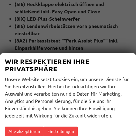
(5I6) Heckklappe elektrisch öffnen und
schließend inkl. Easy Open und Close
(8IX) LED-Plus-Scheinwerfer
(8I6) Lendenwirbelstützen vorn pneumatisch
einstellbar
(8A2) Parkassistent ""Park Assist Plus"" inkl.
Einparkhilfe vorne und hinten
(79H) Spurwechselassistent ""Side Assist"",
WIR RESPEKTIEREN IHRE
Ausparkassistent und Ausstiegswarnung
PRIVATSPHÄRE
(QR9) Verkehrszeichenerkennung
(KA6) Umgebungsansicht ""Area View"" 360 Grad
Unsere Website setzt Cookies ein, um unsere Dienste für
Kamera
Sie bereitzustellen. Hierbei berücksichtigen wir Ihre
(4A3) Sitzheizung für Vordersitze
Auswahl und verarbeiten nur die Daten für Marketing,
Analytics und Personalisierung, für die Sie uns Ihr
MULTIMEDIA UND KOMMUNIKATION:
Einverständnis geben. Sie können Ihre Einwilligung
(U9G) 2 USB-C-Schnittstellen vorn, Ladeleistung bis
jederzeit mit Wirkung für die Zukunft widerrufen.
zu 45 W
(QV3) Digitaler Radioempfang DAB+
Alle akzeptieren
Einstellungen
(9WJ) App-Connect Wireless für Apple CarPlay und