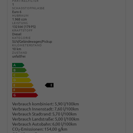
PARTIKELFILTER
1
SCHADSTOFFKLASSE
Euro 6
HUBRAUM
1.968 ccm
LEISTUNG
132 kW (179 PS)
KRAFTSTOFF
Diesel
KATEGORIE
SUV/Geländewagen/Pickup
KILOMETERSTAND
10 km
ZUSTAND
unfallfrei
Verbrauch kombiniert:
5,90 l/100km
Verbrauch Innenstadt:
7,60 l/100km
Verbrauch Stadtrand:
5,70 l/100km
Verbrauch Landstraße:
5,00 l/100km
Verbrauch Autobahn:
6,00 l/100km
CO
-Emissionen:
154,00 g/km
2