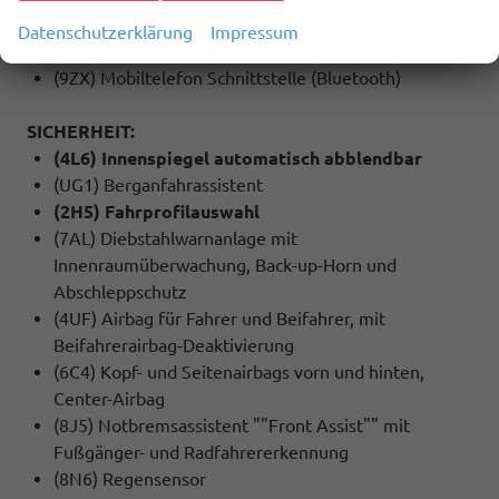
Android Auto
Datenschutzerklärung
Impressum
(8RM) 8 Lautsprecher
(9ZX) Mobiltelefon Schnittstelle (Bluetooth)
SICHERHEIT:
(4L6) Innenspiegel automatisch abblendbar
(UG1) Berganfahrassistent
(2H5) Fahrprofilauswahl
(7AL) Diebstahlwarnanlage mit
Innenraumüberwachung, Back-up-Horn und
Abschleppschutz
(4UF) Airbag für Fahrer und Beifahrer, mit
Beifahrerairbag-Deaktivierung
(6C4) Kopf- und Seitenairbags vorn und hinten,
Center-Airbag
(8J5) Notbremsassistent ""Front Assist"" mit
Fußgänger- und Radfahrererkennung
(8N6) Regensensor