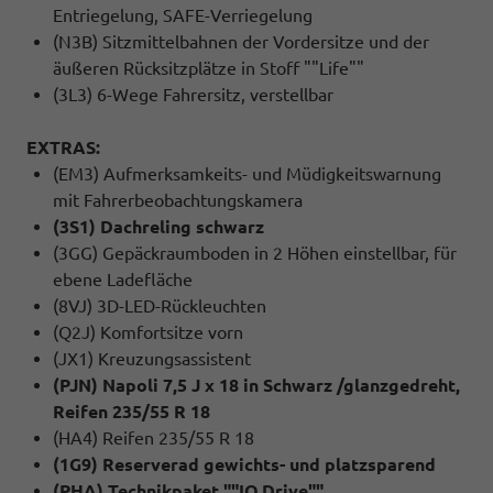
Entriegelung, SAFE-Verriegelung
(N3B) Sitzmittelbahnen der Vordersitze und der
äußeren Rücksitzplätze in Stoff ""Life""
(3L3) 6-Wege Fahrersitz, verstellbar
EXTRAS:
(EM3) Aufmerksamkeits- und Müdigkeitswarnung
mit Fahrerbeobachtungskamera
(3S1) Dachreling schwarz
(3GG) Gepäckraumboden in 2 Höhen einstellbar, für
ebene Ladefläche
(8VJ) 3D-LED-Rückleuchten
(Q2J) Komfortsitze vorn
(JX1) Kreuzungsassistent
(PJN) Napoli 7,5 J x 18 in Schwarz /glanzgedreht,
Reifen 235/55 R 18
(HA4) Reifen 235/55 R 18
(1G9) Reserverad gewichts- und platzsparend
(PHA) Technikpaket ""IQ.Drive""