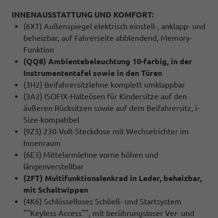
INNENAUSSTATTUNG UND KOMFORT:
(6XT) Außenspiegel elektrisch einstell-, anklapp- und
beheizbar, auf Fahrerseite abblendend, Memory-
Funktion
(QQ8) Ambientebeleuchtung 10-farbig, in der
Instrumententafel sowie in den Türen
(3H2) Beifahrersitzlehne komplett umklappbar
(3A2) ISOFIX-Halteösen für Kindersitze auf den
äußeren Rücksitzen sowie auf dem Beifahrersitz, i-
Size-kompatibel
(9Z3) 230-Volt-Steckdose mit Wechselrichter im
Innenraum
(6E3) Mittelarmlehne vorne höhen und
längenverstellbar
(2FT) Multifunktionslenkrad in Leder, beheizbar,
mit Schaltwippen
(4K6) Schlüsselloses Schließ- und Startsystem
""Keyless Access"", mit berührungsloser Ver- und