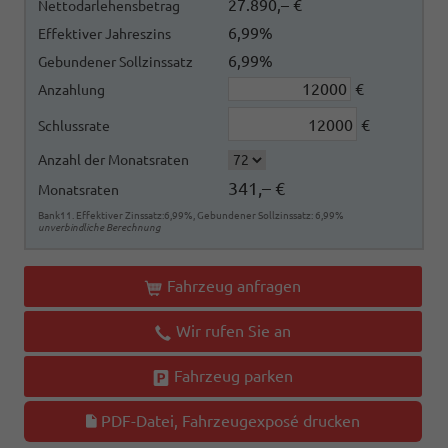
27.890,– €
Nettodarlehensbetrag
6,99%
Effektiver Jahreszins
6,99%
Gebundener Sollzinssatz
€
Anzahlung
€
Schlussrate
Anzahl der Monatsraten
341,– €
Monatsraten
Bank11. Effektiver Zinssatz:6,99%, Gebundener Sollzinssatz: 6,99%
unverbindliche Berechnung
Fahrzeug anfragen
Wir rufen Sie an
Fahrzeug parken
PDF-Datei, Fahrzeugexposé drucken