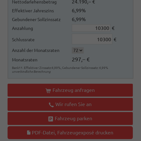
24.190,– €
Nettodarlehensbetrag
6,99%
Effektiver Jahreszins
6,99%
Gebundener Sollzinssatz
€
Anzahlung
€
Schlussrate
Anzahl der Monatsraten
297,– €
Monatsraten
Bank11. Effektiver Zinssatz:6,99%, Gebundener Sollzinssatz: 6,99%
unverbindliche Berechnung
Fahrzeug anfragen
Wir rufen Sie an
Fahrzeug parken
PDF-Datei, Fahrzeugexposé drucken