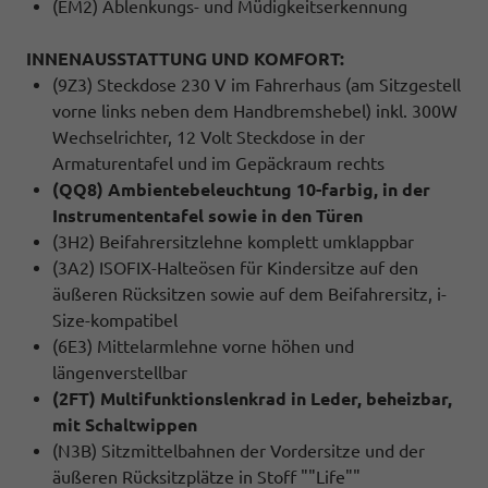
(EM2) Ablenkungs- und Müdigkeitserkennung
INNENAUSSTATTUNG UND KOMFORT:
(9Z3) Steckdose 230 V im Fahrerhaus (am Sitzgestell
vorne links neben dem Handbremshebel) inkl. 300W
Wechselrichter, 12 Volt Steckdose in der
Armaturentafel und im Gepäckraum rechts
(QQ8) Ambientebeleuchtung 10-farbig, in der
Instrumententafel sowie in den Türen
(3H2) Beifahrersitzlehne komplett umklappbar
(3A2) ISOFIX-Halteösen für Kindersitze auf den
äußeren Rücksitzen sowie auf dem Beifahrersitz, i-
Size-kompatibel
(6E3) Mittelarmlehne vorne höhen und
längenverstellbar
(2FT) Multifunktionslenkrad in Leder, beheizbar,
mit Schaltwippen
(N3B) Sitzmittelbahnen der Vordersitze und der
äußeren Rücksitzplätze in Stoff ""Life""