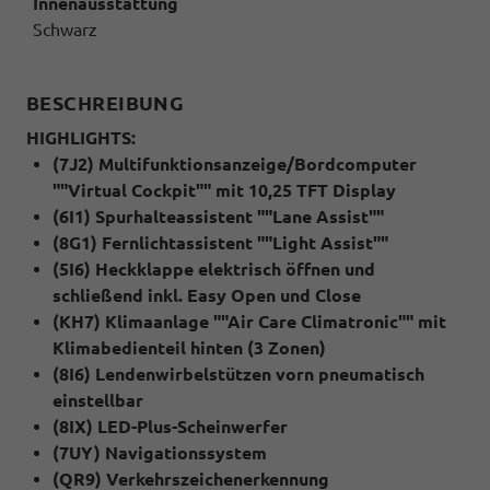
Innenausstattung
Schwarz
BESCHREIBUNG
HIGHLIGHTS:
(7J2) Multifunktionsanzeige/Bordcomputer
""Virtual Cockpit"" mit 10,25 TFT Display
(6I1) Spurhalteassistent ""Lane Assist""
(8G1) Fernlichtassistent ""Light Assist""
(5I6) Heckklappe elektrisch öffnen und
schließend inkl. Easy Open und Close
(KH7) Klimaanlage ""Air Care Climatronic"" mit
Klimabedienteil hinten (3 Zonen)
(8I6) Lendenwirbelstützen vorn pneumatisch
einstellbar
(8IX) LED-Plus-Scheinwerfer
(7UY) Navigationssystem
(QR9) Verkehrszeichenerkennung