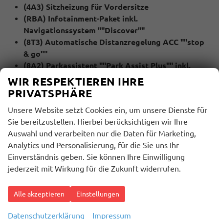
(4A3) Sitzheizung für Vordersitze
(RBA) Infotainment-Paket inkl.
Navigationssystem ""Discover""
(8T3) Automatische Distanzregelung ACC ""stop
& go""
(8A2) Parkassistent ""Park Assist Plus"" inkl.
Einparkhilfe vorne und hinten
WIR RESPEKTIEREN IHRE
(4K5) Schlüsselloses Schließ- und Startsystem
PRIVATSPHÄRE
""Keyless Access"", ohne Safe-Sicherung
Unsere Website setzt Cookies ein, um unsere Dienste für
(79H) Spurwechselassistent ""Side Assist"",
Sie bereitzustellen. Hierbei berücksichtigen wir Ihre
Ausparkassistent und Ausstiegswarnung
Auswahl und verarbeiten nur die Daten für Marketing,
(KA2) Rückfahrkamera
Analytics und Personalisierung, für die Sie uns Ihr
(GV5) Werksanschlussgarantie 5 Jahre / 100.000
Einverständnis geben. Sie können Ihre Einwilligung
Km
jederzeit mit Wirkung für die Zukunft widerrufen.
MULTIMEDIA UND KOMMUNIKATION:
(8RM) 8 Lautsprecher
Alle akzeptieren
Einstellungen
(9WJ) App-Connect Wireless für Apple CarPlay
Datenschutzerklärung
Impressum
und Android Auto