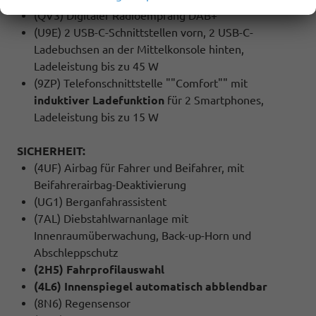
(QV3) Digitaler Radioempfang DAB+
(U9E) 2 USB-C-Schnittstellen vorn, 2 USB-C-
Ladebuchsen an der Mittelkonsole hinten,
Ladeleistung bis zu 45 W
(9ZP) Telefonschnittstelle ""Comfort"" mit
induktiver Ladefunktion
für 2 Smartphones,
Ladeleistung bis zu 15 W
SICHERHEIT:
(4UF) Airbag für Fahrer und Beifahrer, mit
Beifahrerairbag-Deaktivierung
(UG1) Berganfahrassistent
(7AL) Diebstahlwarnanlage mit
Innenraumüberwachung, Back-up-Horn und
Abschleppschutz
(2H5) Fahrprofilauswahl
(4L6) Innenspiegel automatisch abblendbar
(8N6) Regensensor