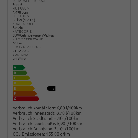
SCHADSTOFFKLASSE
Euro 6
HUBRAUM
1.498 ccm
LEISTUNG
96 kW (131 PS)
KRAFTSTOFF
Benzin
KATEGORIE
SUV/Geländewagen/Pickup
KILOMETERSTAND
10 km
ERSTZULASSUNG
01.12.2025
ZUSTAND
unfallfrei
Verbrauch kombiniert:
6,80 l/100km
Verbrauch Innenstadt:
8,70 l/100km
Verbrauch Stadtrand:
6,40 l/100km
Verbrauch Landstraße:
5,90 l/100km
Verbrauch Autobahn:
7,10 l/100km
CO
-Emissionen:
155,00 g/km
2