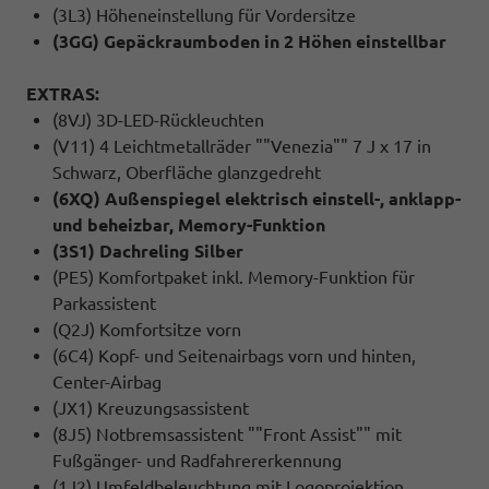
(3L3) Höheneinstellung für Vordersitze
(3GG) Gepäckraumboden in 2 Höhen einstellbar
EXTRAS:
(8VJ) 3D-LED-Rückleuchten
(V11) 4 Leichtmetallräder ""Venezia"" 7 J x 17 in
Schwarz, Oberfläche glanzgedreht
(6XQ) Außenspiegel elektrisch einstell-, anklapp-
und beheizbar, Memory-Funktion
(3S1) Dachreling Silber
(PE5) Komfortpaket inkl. Memory-Funktion für
Parkassistent
(Q2J) Komfortsitze vorn
(6C4) Kopf- und Seitenairbags vorn und hinten,
Center-Airbag
(JX1) Kreuzungsassistent
(8J5) Notbremsassistent ""Front Assist"" mit
Fußgänger- und Radfahrererkennung
(1J2) Umfeldbeleuchtung mit Logoprojektion