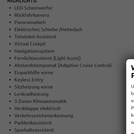
HIGHLIGHTS:
LED-Scheinwerfer
Rückfahrkamera
Panoramadach
Elektrisches Schiebe-/Hebedach
Totwinkel-Assistent
Virtual Cockpit
Navigationssystem
Fernlichtassistent (Light Assist)
Abstandstempomat (Adaptive Cruise Control)
Einparkhilfe vorne
Keyless Entry
U
Sitzheizung vorne
b
Lenkradheizung
v
3 Zonen Klimaautomatik
P
Heckklappe elektrisch
k
Verkehrszeichenerkennung
w
Parklenkassistent
Spurhalteassistent