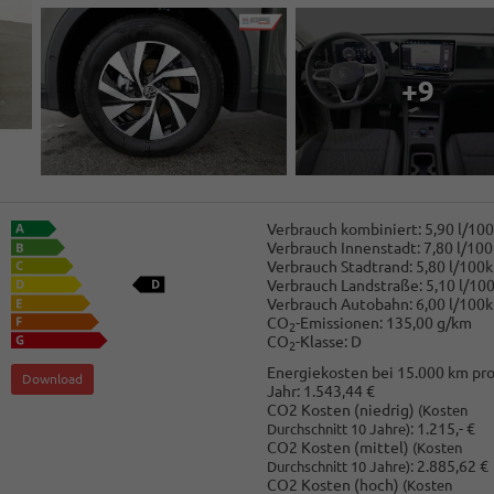
+9
Verbrauch kombiniert:
5,90 l/10
Verbrauch Innenstadt:
7,80 l/10
Verbrauch Stadtrand:
5,80 l/100
Verbrauch Landstraße:
5,10 l/10
Verbrauch Autobahn:
6,00 l/100
CO
-Emissionen:
135,00 g/km
2
CO
-Klasse:
D
2
Energiekosten bei 15.000 km pr
Download
Jahr:
1.543,44 €
CO2 Kosten (niedrig)
(Kosten
:
1.215,- €
Durchschnitt 10 Jahre)
CO2 Kosten (mittel)
(Kosten
:
2.885,62 €
Durchschnitt 10 Jahre)
CO2 Kosten (hoch)
(Kosten