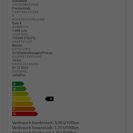
Automatik
ANTRIEBSACHSE
Frontantrieb
PARTIKELFILTER
1
SCHADSTOFFKLASSE
Euro 6
HUBRAUM
1.498 ccm
LEISTUNG
110 kW (150 PS)
KRAFTSTOFF
Benzin
KATEGORIE
SUV/Geländewagen/Pickup
KILOMETERSTAND
10 km
ERSTZULASSUNG
01.12.2025
ZUSTAND
unfallfrei
Verbrauch kombiniert:
5,90 l/100km
Verbrauch Innenstadt:
7,70 l/100km
Verbrauch Stadtrand:
5,70 l/100km