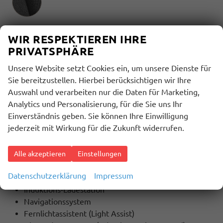
Innenausstattung
WIR RESPEKTIEREN IHRE
Schwarz
PRIVATSPHÄRE
Unsere Website setzt Cookies ein, um unsere Dienste für
BESCHREIBUNG
Sie bereitzustellen. Hierbei berücksichtigen wir Ihre
Auswahl und verarbeiten nur die Daten für Marketing,
Analytics und Personalisierung, für die Sie uns Ihr
VW Anschlussgarntie 3 Jahre ( gesamt 5 Jahre ) max.
Einverständnis geben. Sie können Ihre Einwilligung
100.000 km
jederzeit mit Wirkung für die Zukunft widerrufen.
HIGHLIGHTS:
LED-Scheinwerfer
Rückfahrkamera
Alle akzeptieren
Einstellungen
Totwinkel-Assistent
Datenschutzerklärung
Impressum
Virtual Cockpit
Induktions-Ladestation
Navigationssystem
Fernlichtassistent (Light Assist)