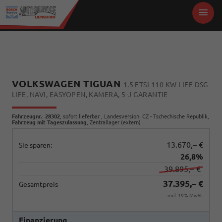
VOLKSWAGEN TIGUAN
1.5 ETSI 110 KW LIFE DSG
LIFE, NAVI, EASYOPEN, KAMERA, 5-J GARANTIE
Fahrzeugnr.
:
28302
,
sofort lieferbar
, Landesversion: CZ - Tschechische Republik,
Fahrzeug mit Tageszulassung
, Zentrallager (extern)
13.670,– €
Sie sparen:
26,8%
39.895,– €
37.395,– €
Gesamtpreis
incl. 19% MwSt.
Finanzierung