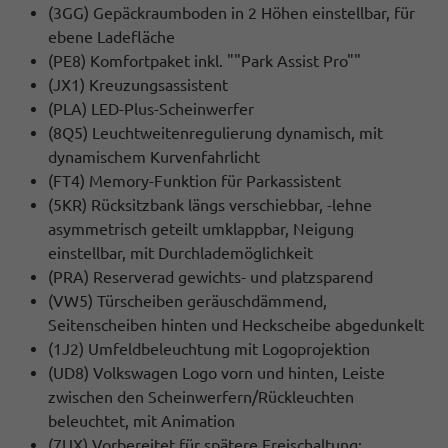
(3GG) Gepäckraumboden in 2 Höhen einstellbar, für
ebene Ladefläche
(PE8) Komfortpaket inkl. ""Park Assist Pro""
(JX1) Kreuzungsassistent
(PLA) LED-Plus-Scheinwerfer
(8Q5) Leuchtweitenregulierung dynamisch, mit
dynamischem Kurvenfahrlicht
(FT4) Memory-Funktion für Parkassistent
(5KR) Rücksitzbank längs verschiebbar, -lehne
asymmetrisch geteilt umklappbar, Neigung
einstellbar, mit Durchlademöglichkeit
(PRA) Reserverad gewichts- und platzsparend
(VW5) Türscheiben geräuschdämmend,
Seitenscheiben hinten und Heckscheibe abgedunkelt
(1J2) Umfeldbeleuchtung mit Logoprojektion
(UD8) Volkswagen Logo vorn und hinten, Leiste
zwischen den Scheinwerfern/Rückleuchten
beleuchtet, mit Animation
(7UX) Vorbereitet für spätere Freischaltung: