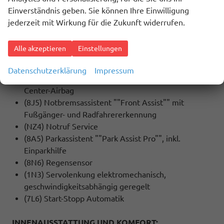
(2H5) Fahrprofilauswahl
Einverständnis geben. Sie können Ihre Einwilligung
(UH2) Elektronische Parkbremse inkl. Auto-Hold-
jederzeit mit Wirkung für die Zukunft widerrufen.
Funktion
(LT2) Geschwindigkeitsbegrenzer mit
Alle akzeptieren
Einstellungen
vorausschauender Regelung
(4L6) Innenspiegel automatisch abblendend
Datenschutzerklärung
Impressum
(6C4) Kopf- und Seitenairbags vorn und hinten,
Center-Airbag
(8J5) Notbremsassistent ""Front Assist"" mit
Fußgänger- und Radfahrererkennung
(NZ4) Notruf Service
(8A5) Parkassistent ""Park Assist Pro"", inkl.
Einparkhilfe
(8N6) Regensensor
(1N3) Servolenkung elektromechanisch,
geschwindigkeitsabhängig geregelt
(7L6) Start-Stopp Automatik
INNENAUSSTATTUNG UND KOMFORT: