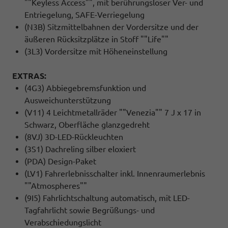
""Keyless Access"", mit berührungsloser Ver- und
Entriegelung, SAFE-Verriegelung
(N3B) Sitzmittelbahnen der Vordersitze und der
äußeren Rücksitzplätze in Stoff ""Life""
(3L3) Vordersitze mit Höheneinstellung
EXTRAS:
(4G3) Abbiegebremsfunktion und
Ausweichunterstützung
(V11) 4 Leichtmetallräder ""Venezia"" 7 J x 17 in
Schwarz, Oberfläche glanzgedreht
(8VJ) 3D-LED-Rückleuchten
(3S1) Dachreling silber eloxiert
(PDA) Design-Paket
(LV1) Fahrerlebnisschalter inkl. Innenraumerlebnis
""Atmospheres""
(9I5) Fahrlichtschaltung automatisch, mit LED-
Tagfahrlicht sowie Begrüßungs- und
Verabschiedungslicht