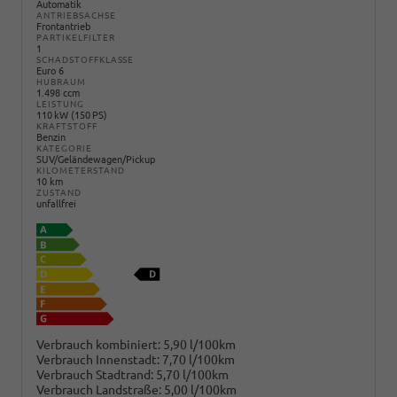
Automatik
ANTRIEBSACHSE
Frontantrieb
PARTIKELFILTER
1
SCHADSTOFFKLASSE
Euro 6
HUBRAUM
1.498 ccm
LEISTUNG
110 kW (150 PS)
KRAFTSTOFF
Benzin
KATEGORIE
SUV/Geländewagen/Pickup
KILOMETERSTAND
10 km
ZUSTAND
unfallfrei
Verbrauch kombiniert:
5,90 l/100km
Verbrauch Innenstadt:
7,70 l/100km
Verbrauch Stadtrand:
5,70 l/100km
Verbrauch Landstraße:
5,00 l/100km