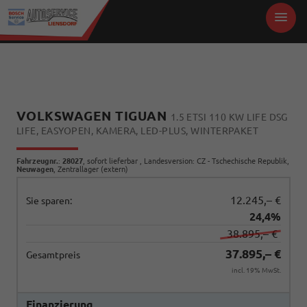
VOLKSWAGEN TIGUAN
1.5 ETSI 110 KW LIFE DSG
LIFE, EASYOPEN, KAMERA, LED-PLUS, WINTERPAKET
Fahrzeugnr.
:
28027
,
sofort lieferbar
, Landesversion: CZ - Tschechische Republik,
Neuwagen
, Zentrallager (extern)
12.245,– €
Sie sparen:
24,4%
38.895,– €
37.895,– €
Gesamtpreis
incl. 19% MwSt.
Finanzierung