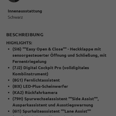
Innenausstattung
Schwarz
BESCHREIBUNG
HIGHLIGHTS:
(5I6) ""Easy Open & Close"" - Heckklappe mit
sensorgesteuerter Öffnung und Schließung, mit
Fernentriegelung
(7J2) Digital Cockpit Pro (volldigitales
Kombiinstrument)
(8G1) Fernlichtassistent
(8IX) LED-Plus-Scheinwerfer
(KA2) Rückfahrkamera
(79H) Spurwechselassistent ""Side Assist"",
Ausparkassistent und Ausstiegswarnung
(6I1) Spurhalteassistent ""Lane Assist""