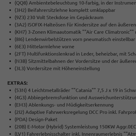
(QQ8) Ambientebeleuchtung 10-farbig, in der Instrumen
(3H2) Beifahrersitzlehne komplett umklappbar
(9Z3) 230 Volt Steckdose im Gepäckraum
(3A2) ISOFIX-Halteösen für Kindersitze auf den äußeren
(KH7) 3-Zonen Klimaautomatik ""Air Care Climatronic"" 
(8I6) Lendenwirbelstützen vorn pneumatisch einstellbar
(6E3) Mittelarmlehne vorne
(2FT) Multifunktionslenkrad in Leder, beheizbar, mit Sc
(N3B) Sitzmittelbahnen der Vordersitze und der äußeren 
(3L3) Vordersitze mit Höheneinstellung
EXTRAS:
(53N) 4 Leichtmetallräder ""Catania"" 7,5 J x 19 in Sch
(4G3) Abbiegebremsfunktion und Ausweichunterstützu
(EM3) Ablenkungs- und Müdigkeitserkennung
(2I2) Adaptive Fahrwerksregelung DCC Pro inkl. Fahrpro
(PDA) Design-Paket
(20B) E-Motor (Hybrid) Systemleistung 150KW Aggr.0EC
(LV1) Fahrerlebnisschalter inkl. Innenraumerlebnis ""A