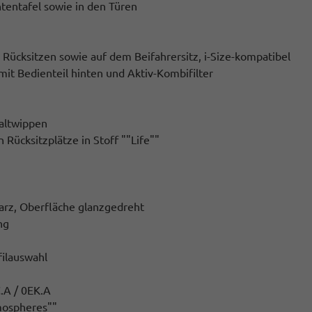
tentafel sowie in den Türen
 Rücksitzen sowie auf dem Beifahrersitz, i-Size-kompatibel
mit Bedienteil hinten und Aktiv-Kombifilter
haltwippen
Rücksitzplätze in Stoff ""Life""
warz, Oberfläche glanzgedreht
ng
filauswahl
.A / 0EK.A
tmospheres""