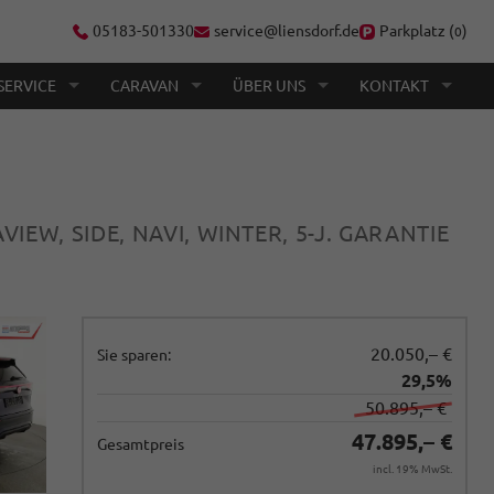
05183-501330
service@liensdorf.de
Parkplatz (
)
0
SERVICE
CARAVAN
ÜBER UNS
KONTAKT
AVIEW, SIDE, NAVI, WINTER, 5-J. GARANTIE
20.050,– €
Sie sparen:
29,5%
50.895,– €
47.895,– €
Gesamtpreis
incl. 19% MwSt.