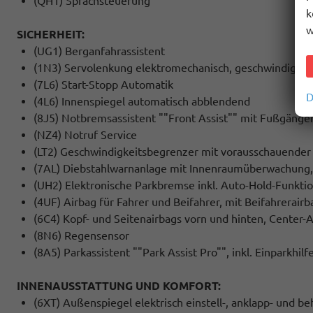
(QH1) Sprachsteuerung
k
w
SICHERHEIT:
(UG1) Berganfahrassistent
(1N3) Servolenkung elektromechanisch, geschwindigkei
(7L6) Start-Stopp Automatik
D
(4L6) Innenspiegel automatisch abblendend
(8J5) Notbremsassistent ""Front Assist"" mit Fußgäng
(NZ4) Notruf Service
(LT2) Geschwindigkeitsbegrenzer mit vorausschauender
(7AL) Diebstahlwarnanlage mit Innenraumüberwachung,
(UH2) Elektronische Parkbremse inkl. Auto-Hold-Funkti
(4UF) Airbag für Fahrer und Beifahrer, mit Beifahrerair
(6C4) Kopf- und Seitenairbags vorn und hinten, Center-
(8N6) Regensensor
(8A5) Parkassistent ""Park Assist Pro"", inkl. Einparkhilf
INNENAUSSTATTUNG UND KOMFORT:
(6XT) Außenspiegel elektrisch einstell-, anklapp- und 