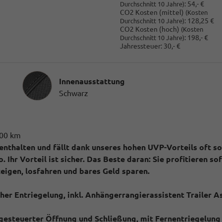
:
54,- €
Durchschnitt 10 Jahre)
CO2 Kosten (mittel)
(Kosten
:
128,25 €
Durchschnitt 10 Jahre)
CO2 Kosten (hoch)
(Kosten
:
198,- €
Durchschnitt 10 Jahre)
Jahressteuer:
30,- €
Innenausstattung
Innenausstattung
Schwarz
000 km
 enthalten und fällt dank unseres hohen UVP-Vorteils oft s
 Ihr Vorteil ist sicher.
Das Beste daran:
Sie profitieren sof
teigen, losfahren und bares Geld sparen.
er Entriegelung, inkl. Anhängerrangierassistent Trailer As
rgesteuerter Öffnung und Schließung, mit Fernentriegelung