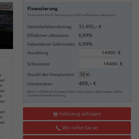
Finanzierung
Finanzieren Sie Ihr Fahrzeug mit 6,99% effektivem Jahreszins
33.495,– €
Nettodarlehensbetrag
6,99%
Effektiver Jahreszins
6,99%
Gebundener Sollzinssatz
€
Anzahlung
€
Schlussrate
Anzahl der Monatsraten
m
ner
409,– €
Monatsraten
km
ner
Bank11. Effektiver Zinssatz:6,99%, Gebundener Sollzinssatz: 6,99%
m
unverbindliche Berechnung
ner
ner
Fahrzeug anfragen
km
ner
Wir rufen Sie an
: