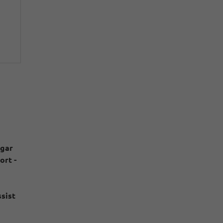
ogar
ort -
sist