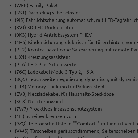
(WFP) Family-Paket
(3S1) Dachreling silber eloxiert
(9I5) Fahrlichtschaltung automatisch, mit LED-Tagfahr
(8VJ) 3D-LED-Rückleuchten
(0K3) Hybrid-Antriebssystem PHEV
(4H5) Kindersicherung elektrisch für Türen hinten, vom 
(PE2) Komfortpaket ohne Safesicherung mit remote Par
(JX1) Kreuzungsassistent
(PLA) LED-Plus-Scheinwerfer
(76C) Ladekabel Mode 3 Typ 2, 16 A
(8Q5) Leuchtweitenregulierung dynamisch, mit dynamis
(FT4) Memory-Funktion für Parkassistent
(EV3) Netzladekabel für Haushalts-Steckdose
(3CX) Netztrennwand
(7W7) Proaktives Insassenschutzsystem
(1LI) Scheibenbremsen vorn
(9ZQ) Telefonschnittstelle ""Comfort"" mit induktiver L
(VW5) Türscheiben geräuschdämmend, Seitenscheiben 