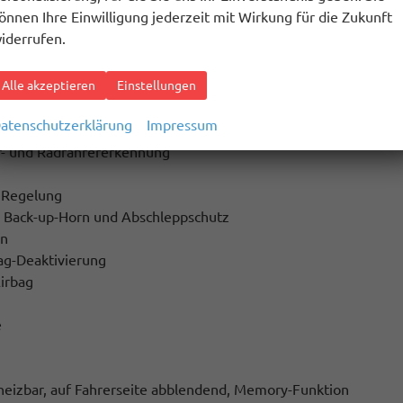
önnen Ihre Einwilligung jederzeit mit Wirkung für die Zukunft
iderrufen.
Alle akzeptieren
Einstellungen
tsabhängig geregelt
atenschutzerklärung
Impressum
er- und Radfahrererkennung
 Regelung
 Back-up-Horn und Abschleppschutz
on
bag-Deaktivierung
Airbag
e
beheizbar, auf Fahrerseite abblendend, Memory-Funktion