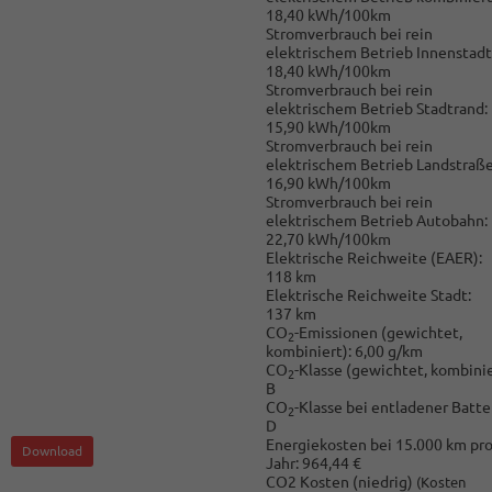
18,40 kWh/100km
Stromverbrauch bei rein
elektrischem Betrieb Innenstadt
18,40 kWh/100km
Stromverbrauch bei rein
elektrischem Betrieb Stadtrand:
15,90 kWh/100km
Stromverbrauch bei rein
elektrischem Betrieb Landstraße
16,90 kWh/100km
Stromverbrauch bei rein
elektrischem Betrieb Autobahn:
22,70 kWh/100km
Elektrische Reichweite (EAER):
118 km
Elektrische Reichweite Stadt:
137 km
CO
-Emissionen (gewichtet,
2
kombiniert):
6,00 g/km
CO
-Klasse (gewichtet, kombinie
2
B
CO
-Klasse bei entladener Batter
2
D
Energiekosten bei 15.000 km pr
Download
Jahr:
964,44 €
CO2 Kosten (niedrig)
(Kosten