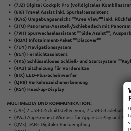
(7J2) Digital Cockpit Pro (volldigitales Kombiinstr
(6I6) Travel Assist inkl. Spurhalteassistent
(KA6) Umgebungsansicht ""Area View"" inkl. Rückf
(3FU) Panorama-Ausstell-/Schiebedach mit Panoram
(79H) Spurwechselassistent ""Side Assist"", Auspa
(RBA) Infotainment-Paket ""Discover""
(7UY) Navigationssystem
(8G1) Fernlichtassistent
(4K5) Schlüsselloses Schließ- und Startsystem ""Ke
(4A3) Sitzheizung für Vordersitze
(8IX) LED-Plus-Scheinwerfer
(QR9) Verkehrszeichenerkennung
(KS1) Head-up-Display
MULTIMEDIA UND KOMMUNIKATION:
U
(U9E) 2 USB-C-Schnittstellen vorn, 2 USB-C-Ladebuchsen
b
(9WJ) App-Connect Wireless für Apple CarPlay und And
v
(QV3) DAB+ Digitaler Radioempfang
P