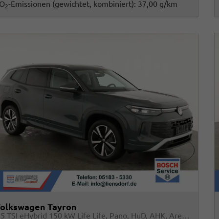
O
-Emissionen (gewichtet, kombiniert):
37,00 g/km
2
olkswagen Tayron
1.5 TSI eHybrid 150 kW Life Life, Pano, HuD, AHK, AreaView, Side, Navi, Winter, 5-J. Garantie