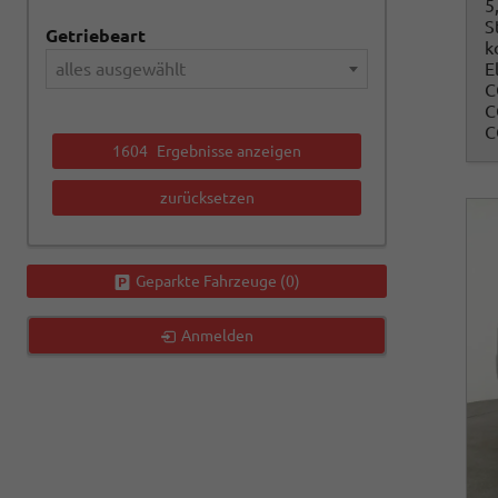
5
S
Getriebeart
k
alles ausgewählt
E
C
C
C
1604
Ergebnisse anzeigen
zurücksetzen
Geparkte Fahrzeuge (
0
)
Anmelden