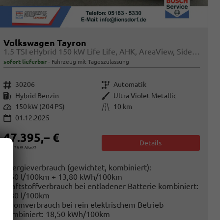
Volkswagen Tayron
1.5 TSI eHybrid 150 kW Life Life, AHK, AreaView, Side, Navi, Winter, 5-J. Garantie
sofort lieferbar
Fahrzeug mit Tageszulassung
Fahrzeugnr.
Getriebe
30206
Automatik
Kraftstoff
Außenfarbe
Hybrid Benzin
Ultra Violet Metallic
Leistung
Kilometerstand
150 kW (204 PS)
10 km
01.12.2025
47.395,– €
Details
incl. 19% MwSt.
Energieverbrauch (gewichtet, kombiniert):
1,60 l/100km + 13,80 kWh/100km
Kraftstoffverbrauch bei entladener Batterie kombiniert:
5,80 l/100km
Stromverbrauch bei rein elektrischem Betrieb
kombiniert:
18,50 kWh/100km