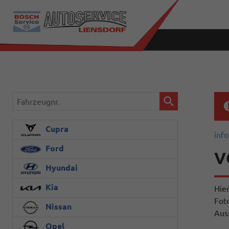
Fahrzeugnr.
Cupra
info
Ford
V
Hyundai
Kia
Hie
Fot
Nissan
Aus
Opel