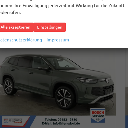
lektrische Reichweite (EAER):
120 km
önnen Ihre Einwilligung jederzeit mit Wirkung für die Zukunft
O
-Klasse (gewichtet, kombiniert):
B
2
iderrufen.
O
-Klasse bei entladener Batterie:
D
2
O
-Emissionen (gewichtet, kombiniert):
36,00 g/km
2
Alle akzeptieren
Einstellungen
atenschutzerklärung
Impressum