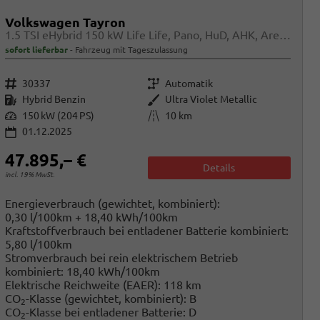
Volkswagen Tayron
1.5 TSI eHybrid 150 kW Life Life, Pano, HuD, AHK, AreaView, Side, Navi, Winter, 5-J. Garantie
sofort lieferbar
Fahrzeug mit Tageszulassung
Fahrzeugnr.
Getriebe
30337
Automatik
Kraftstoff
Außenfarbe
Hybrid Benzin
Ultra Violet Metallic
Leistung
Kilometerstand
150 kW (204 PS)
10 km
01.12.2025
47.895,– €
Details
incl. 19% MwSt.
Energieverbrauch (gewichtet, kombiniert):
0,30 l/100km + 18,40 kWh/100km
Kraftstoffverbrauch bei entladener Batterie kombiniert:
5,80 l/100km
Stromverbrauch bei rein elektrischem Betrieb
kombiniert:
18,40 kWh/100km
Elektrische Reichweite (EAER):
118 km
CO
-Klasse (gewichtet, kombiniert):
B
2
CO
-Klasse bei entladener Batterie:
D
2