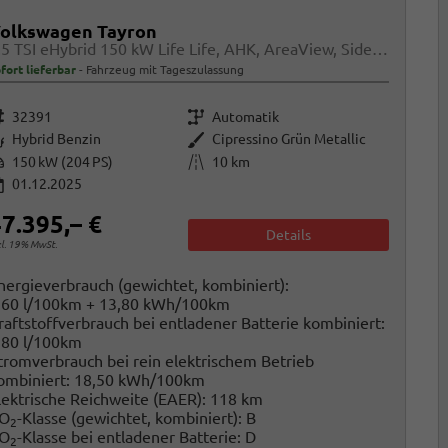
olkswagen Tayron
1.5 TSI eHybrid 150 kW Life Life, AHK, AreaView, Side, Navi, Winter, 5-J. Garantie
fort lieferbar
Fahrzeug mit Tageszulassung
rzeugnr.
Getriebe
32391
Automatik
raftstoff
Außenfarbe
Hybrid Benzin
Cipressino Grün Metallic
istung
Kilometerstand
150 kW (204 PS)
10 km
01.12.2025
7.395,– €
Details
cl. 19% MwSt.
nergieverbrauch (gewichtet, kombiniert):
,60 l/100km + 13,80 kWh/100km
raftstoffverbrauch bei entladener Batterie kombiniert:
,80 l/100km
tromverbrauch bei rein elektrischem Betrieb
ombiniert:
18,50 kWh/100km
lektrische Reichweite (EAER):
118 km
O
-Klasse (gewichtet, kombiniert):
B
2
O
-Klasse bei entladener Batterie:
D
2