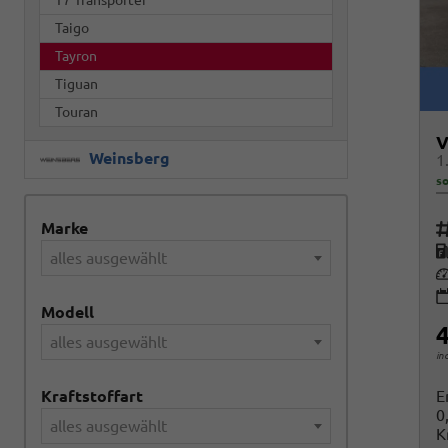
Taigo
Tayron
Tiguan
Touran
V
Weinsberg
so
Marke
Fah
K
alles ausgewählt
Le
Modell
4
alles ausgewählt
in
Kraftstoffart
E
0
alles ausgewählt
K