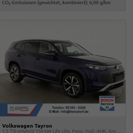
CO
-Emissionen (gewichtet, kombiniert):
6,00 g/km
2
Volkswagen Tayron
1.5 TSI eHybrid 150 kW Life Life, Pano, HuD, AHK, AreaView, Side, Navi, Winter, 5-J. Garantie