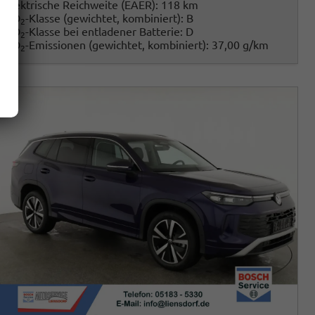
Elektrische Reichweite (EAER):
118 km
CO
-Klasse (gewichtet, kombiniert):
B
2
CO
-Klasse bei entladener Batterie:
D
2
CO
-Emissionen (gewichtet, kombiniert):
37,00 g/km
2