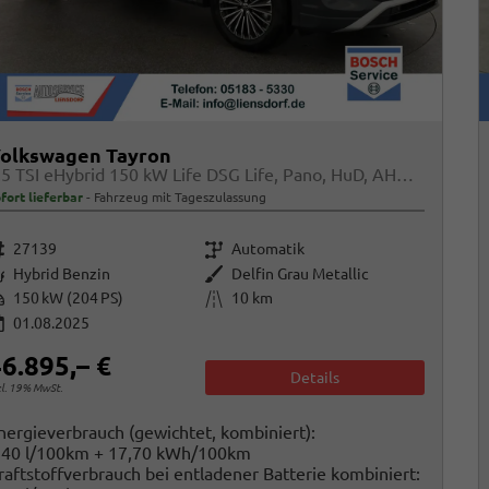
olkswagen Tayron
1.5 TSI eHybrid 150 kW Life DSG Life, Pano, HuD, AHK, LED-Plus, Navi, 18-Zoll, 5-J Garantie
fort lieferbar
Fahrzeug mit Tageszulassung
rzeugnr.
Getriebe
27139
Automatik
raftstoff
Außenfarbe
Hybrid Benzin
Delfin Grau Metallic
istung
Kilometerstand
150 kW (204 PS)
10 km
01.08.2025
6.895,– €
Details
cl. 19% MwSt.
nergieverbrauch (gewichtet, kombiniert):
,40 l/100km + 17,70 kWh/100km
raftstoffverbrauch bei entladener Batterie kombiniert: