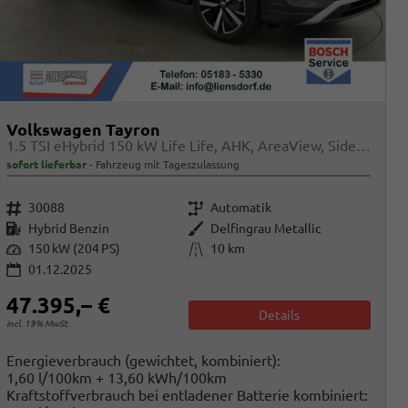
Volkswagen Tayron
1.5 TSI eHybrid 150 kW Life Life, AHK, AreaView, Side, Navi, Winter, 5-J. Garantie
sofort lieferbar
Fahrzeug mit Tageszulassung
Fahrzeugnr.
Getriebe
30088
Automatik
Kraftstoff
Außenfarbe
Hybrid Benzin
Delfingrau Metallic
Leistung
Kilometerstand
150 kW (204 PS)
10 km
01.12.2025
47.395,– €
Details
incl. 19% MwSt.
Energieverbrauch (gewichtet, kombiniert):
1,60 l/100km + 13,60 kWh/100km
Kraftstoffverbrauch bei entladener Batterie kombiniert: