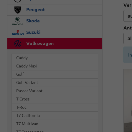
Ver
Peugeot
Skoda
Ant
Suzuki
Volkswagen
I
Caddy
Caddy Maxi
Golf
Golf Variant
Passat Variant
T-Cross
T-Roc
T7 California
T7 Multivan
T7 Transporter