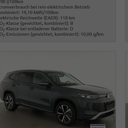
,90 l/100km
tromverbrauch bei rein elektrischem Betrieb
ombiniert:
19,10 kWh/100km
lektrische Reichweite (EAER):
118 km
O
-Klasse (gewichtet, kombiniert):
B
2
O
-Klasse bei entladener Batterie:
D
2
O
-Emissionen (gewichtet, kombiniert):
10,00 g/km
2