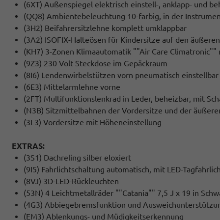
(6XT) Außenspiegel elektrisch einstell-, anklapp- und 
(QQ8) Ambientebeleuchtung 10-farbig, in der Instrumen
(3H2) Beifahrersitzlehne komplett umklappbar
(3A2) ISOFIX-Halteösen für Kindersitze auf den äußeren
(KH7) 3-Zonen Klimaautomatik ""Air Care Climatronic"" 
(9Z3) 230 Volt Steckdose im Gepäckraum
(8I6) Lendenwirbelstützen vorn pneumatisch einstellbar
(6E3) Mittelarmlehne vorne
(2FT) Multifunktionslenkrad in Leder, beheizbar, mit Sc
(N3B) Sitzmittelbahnen der Vordersitze und der äußeren 
(3L3) Vordersitze mit Höheneinstellung
EXTRAS:
(3S1) Dachreling silber eloxiert
(9I5) Fahrlichtschaltung automatisch, mit LED-Tagfahr
(8VJ) 3D-LED-Rückleuchten
(53N) 4 Leichtmetallräder ""Catania"" 7,5 J x 19 in Sch
(4G3) Abbiegebremsfunktion und Ausweichunterstützu
(EM3) Ablenkungs- und Müdigkeitserkennung