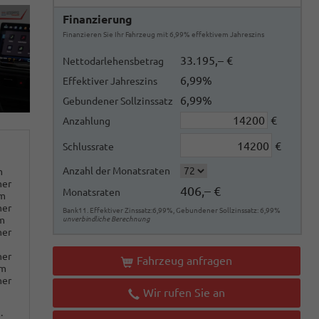
Finanzierung
Finanzieren Sie Ihr Fahrzeug mit 6,99% effektivem Jahreszins
33.195,– €
Nettodarlehensbetrag
6,99%
Effektiver Jahreszins
6,99%
Gebundener Sollzinssatz
€
Anzahlung
€
Schlussrate
Anzahl der Monatsraten
m
ner
406,– €
Monatsraten
km
ner
Bank11. Effektiver Zinssatz:6,99%, Gebundener Sollzinssatz: 6,99%
m
unverbindliche Berechnung
ner
ner
Fahrzeug anfragen
km
ner
Wir rufen Sie an
: