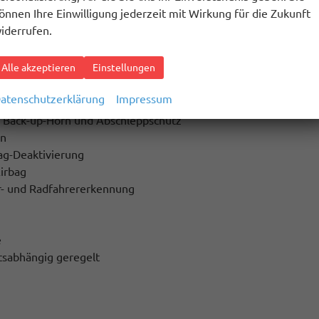
roid Auto
önnen Ihre Einwilligung jederzeit mit Wirkung für die Zukunft
iderrufen.
Alle akzeptieren
Einstellungen
atenschutzerklärung
Impressum
 Regelung
 Back-up-Horn und Abschleppschutz
on
bag-Deaktivierung
Airbag
er- und Radfahrererkennung
e
tsabhängig geregelt