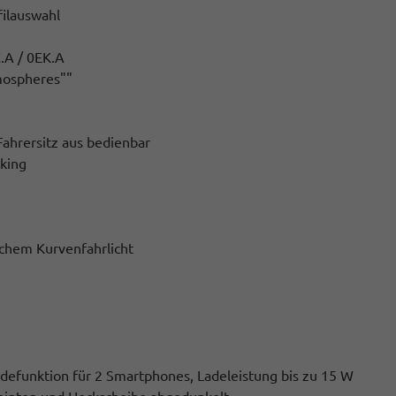
filauswahl
.A / 0EK.A
tmospheres""
Fahrersitz aus bedienbar
king
chem Kurvenfahrlicht
adefunktion für 2 Smartphones, Ladeleistung bis zu 15 W