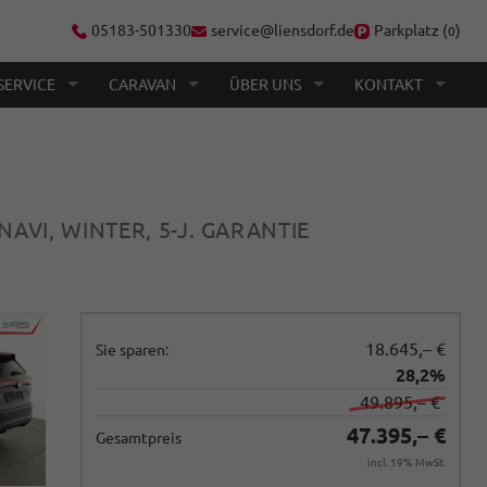
05183-501330
service@liensdorf.de
Parkplatz (
)
0
SERVICE
CARAVAN
ÜBER UNS
KONTAKT
 NAVI, WINTER, 5-J. GARANTIE
18.645,– €
Sie sparen:
28,2%
49.895,– €
47.395,– €
Gesamtpreis
incl. 19% MwSt.