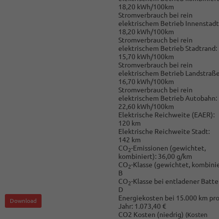
18,20 kWh/100km
Stromverbrauch bei rein
elektrischem Betrieb Innenstadt
18,20 kWh/100km
Stromverbrauch bei rein
elektrischem Betrieb Stadtrand:
15,70 kWh/100km
Stromverbrauch bei rein
elektrischem Betrieb Landstraße
16,70 kWh/100km
Stromverbrauch bei rein
elektrischem Betrieb Autobahn:
22,60 kWh/100km
Elektrische Reichweite (EAER):
120 km
Elektrische Reichweite Stadt:
142 km
CO
-Emissionen (gewichtet,
2
kombiniert):
36,00 g/km
CO
-Klasse (gewichtet, kombinie
2
B
CO
-Klasse bei entladener Batter
2
D
Energiekosten bei 15.000 km pr
Download
Jahr:
1.073,40 €
CO2 Kosten (niedrig)
(Kosten