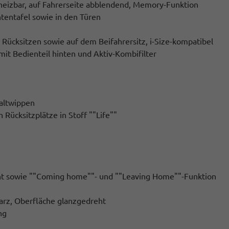
beheizbar, auf Fahrerseite abblendend, Memory-Funktion
tentafel sowie in den Türen
 Rücksitzen sowie auf dem Beifahrersitz, i-Size-kompatibel
mit Bedienteil hinten und Aktiv-Kombifilter
haltwippen
Rücksitzplätze in Stoff ""Life""
licht sowie ""Coming home""- und ""Leaving Home""-Funktion
warz, Oberfläche glanzgedreht
ng