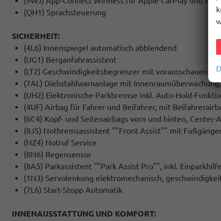
(9WJ) App-Connect Wireless für Apple CarPlay und And
k
(QH1) Sprachsteuerung
w
SICHERHEIT:
(4L6) Innenspiegel automatisch abblendend
(UG1) Berganfahrassistent
D
(LT2) Geschwindigkeitsbegrenzer mit vorausschauender
(7AL) Diebstahlwarnanlage mit Innenraumüberwachung,
(UH2) Elektronische Parkbremse inkl. Auto-Hold-Funkti
(4UF) Airbag für Fahrer und Beifahrer, mit Beifahrerair
(6C4) Kopf- und Seitenairbags vorn und hinten, Center-
(8J5) Notbremsassistent ""Front Assist"" mit Fußgäng
(NZ4) Notruf Service
(8N6) Regensensor
(8A5) Parkassistent ""Park Assist Pro"", inkl. Einparkhilf
(1N3) Servolenkung elektromechanisch, geschwindigkei
(7L6) Start-Stopp Automatik
INNENAUSSTATTUNG UND KOMFORT: