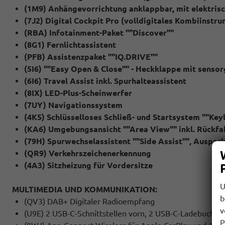
(1M9) Anhängevorrichtung anklappbar, mit elektrisch
(7J2) Digital Cockpit Pro (volldigitales Kombiinstr
(RBA) Infotainment-Paket ""Discover""
(8G1) Fernlichtassistent
(PFB) Assistenzpaket ""IQ.DRIVE""
(5I6) ""Easy Open & Close"" - Heckklappe mit senso
(6I6) Travel Assist inkl. Spurhalteassistent
(8IX) LED-Plus-Scheinwerfer
(7UY) Navigationssystem
(4K5) Schlüsselloses Schließ- und Startsystem ""Ke
(KA6) Umgebungsansicht ""Area View"" inkl. Rückf
(79H) Spurwechselassistent ""Side Assist"", Auspa
(QR9) Verkehrszeichenerkennung
(4A3) Sitzheizung für Vordersitze
U
MULTIMEDIA UND KOMMUNIKATION:
b
(QV3) DAB+ Digitaler Radioempfang
v
(U9E) 2 USB-C-Schnittstellen vorn, 2 USB-C-Ladebuchsen
P