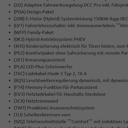
(2I2) Adaptive Fahrwerksregelung DCC Pro inkl. Fahrpro
(PDA) Design-Paket
(20B) E-Motor (Hybrid) Systemleistung 150KW Aggr.0EC
(LV1) Fahrerlebnisschalter inkl. Innenraumerlebnis ""A
(WFP) Family-Paket
(0K3) Hybrid-Antriebssystem PHEV
(4H5) Kindersicherung elektrisch für Türen hinten, vom 
(PE2) Komfortpaket ohne Safesicherung mit remote Par
(JX1) Kreuzungsassistent
(PLA) LED-Plus-Scheinwerfer
(76C) Ladekabel Mode 3 Typ 2, 16 A
(8Q5) Leuchtweitenregulierung dynamisch, mit dynamis
(FT4) Memory-Funktion für Parkassistent
(EV3) Netzladekabel für Haushalts-Steckdose
(3CX) Netztrennwand
(7W7) Proaktives Insassenschutzsystem
(1LI) Scheibenbremsen vorn
(9ZQ) Telefonschnittstelle ""Comfort"" mit induktiver L