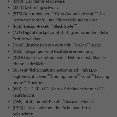
(6NW) Dachhimmel schwarz
(3S2) Dachreling schwarz
(5TT) Dekoreinlagen ""Grey Anondized Matt"" für
Instrumententafel und Türverkleidungen vorn
(PSB) Design-Paket ""Black Style""
(7J1) Digital Cockpit, mehrfarbig, verschiedene Info-
Profile wählbar
(7M9) Einstiegsleisten vorn mit ""R-Line""-Logo
(VL6) Fußgänger- und Radfahrererkennung
(3GD) Gepäckraumboden in 2 Höhen einstellbar, für
ebene Ladefläche
(9I5) Fahrlichtschaltung automatisch, mit LED-
Tagfahrlicht sowie ""Coming home""- und ""Leaving
home""-Funktion
(8IV) IQ.LIGHT - LED-Matrix-Scheinwerfer mit LED-
Tagfahrlicht
(ZBF) Infotainment-Paket ""Discover Media""
(UD3) Leiste zwischen den Scheinwerfern
beleuchtet