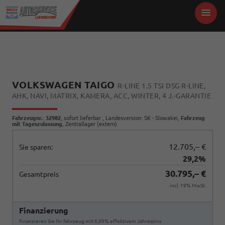
VOLKSWAGEN TAIGO
R-LINE 1.5 TSI DSG R-LINE,
AHK, NAVI, MATRIX, KAMERA, ACC, WINTER, 4 J.-GARANTIE
Fahrzeugnr.
:
32982
,
sofort lieferbar
, Landesversion: SK - Slowakei,
Fahrzeug
mit Tageszulassung
, Zentrallager (extern)
12.705,– €
Sie sparen:
29,2%
30.795,– €
Gesamtpreis
incl. 19% MwSt.
Finanzierung
Finanzieren Sie Ihr Fahrzeug mit 6,99% effektivem Jahreszins