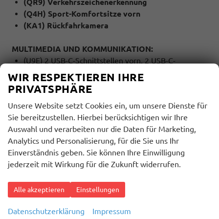
(QR9) Verkehrszeichenerkennung
(Q4H) Sport-Komfortsitze vorn
(KA1) Rückfahrkamera
MULTIMEDIA UND KOMMUNIKATION:
(U9E) 2 USB-C-Schnittstellen vorn, 2 USB-C-
Ladebuchsen an der Mittelkonsole hinten,
WIR RESPEKTIEREN IHRE
Ladeleistung bis zu 45 W
PRIVATSPHÄRE
(9WJ) App-Connect Wireless für Apple CarPlay und
Unsere Website setzt Cookies ein, um unsere Dienste für
Android Auto
Sie bereitzustellen. Hierbei berücksichtigen wir Ihre
(QV3) DAB+ Digitaler Radioempfang
Auswahl und verarbeiten nur die Daten für Marketing,
(9ZV) Telefonschnittstelle mit induktiver
Analytics und Personalisierung, für die Sie uns Ihr
Ladefunktion
Einverständnis geben. Sie können Ihre Einwilligung
(7UT) Navigationssystem Discover Media
jederzeit mit Wirkung für die Zukunft widerrufen.
SICHERHEIT:
(UG1) Berganfahrassistent
Alle akzeptieren
Einstellungen
(EM2) Ablenkungs- und Müdigkeitserkennung
Datenschutzerklärung
Impressum
(8T8) Automatische Distanzregelung ACC ""stop &