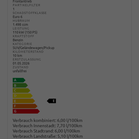
Frontantrieb
PARTIKELFILTER
1
SCHADSTOFFKLASSE
Euro 6
HUBRAUM
1.498 ccm
LEISTUNG
110 kW (150 PS)
KRAFTSTOFF
Benzin
KATEGORIE
SUV/Geländewagen/Pickup
KILOMETERSTAND
10 km
ERSTZULASSUNG
01.05.2026
ZUSTAND
unfallfrei
Verbrauch kombiniert:
6,00 l/100km
Verbrauch Innenstadt:
7,70 l/100km
Verbrauch Stadtrand:
6,00 l/100km
Verbrauch Landstraße:
5,10 l/100km