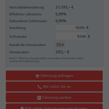
21.595,– €
Nettodarlehensbetrag
6,99%
Effektiver Jahreszins
6,99%
Gebundener Sollzinssatz
€
Anzahlung
€
Schlussrate
Anzahl der Monatsraten
265,– €
Monatsraten
Bank11. Effektiver Zinssatz:6,99%, Gebundener Sollzinssatz: 6,99%
unverbindliche Berechnung
Fahrzeug anfragen
Wir rufen Sie an
Fahrzeug parken
PDF-Datei, Fahrzeugexposé drucken