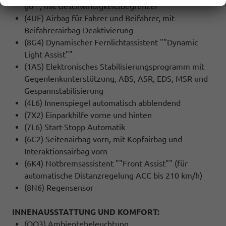
go"", mit Geschwindigkeitsbegrenzer
(4UF) Airbag für Fahrer und Beifahrer, mit
Beifahrerairbag-Deaktivierung
(8G4) Dynamischer Fernlichtassistent ""Dynamic
Light Assist""
(1AS) Elektronisches Stabilisierungsprogramm mit
Gegenlenkunterstützung, ABS, ASR, EDS, MSR und
Gespannstabilisierung
(4L6) Innenspiegel automatisch abblendend
(7X2) Einparkhilfe vorne und hinten
(7L6) Start-Stopp Automatik
(6C2) Seitenairbag vorn, mit Kopfairbag und
Interaktionsairbag vorn
(6K4) Notbremsassistent ""Front Assist"" (für
automatische Distanzregelung ACC bis 210 km/h)
(8N6) Regensensor
INNENAUSSTATTUNG UND KOMFORT:
(QQ3) Ambientebeleuchtung