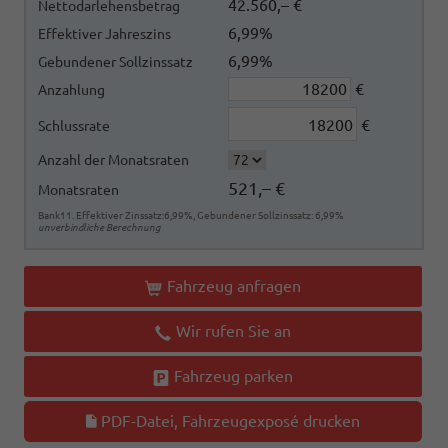
42.560,– €
Nettodarlehensbetrag
6,99%
Effektiver Jahreszins
6,99%
Gebundener Sollzinssatz
€
Anzahlung
€
Schlussrate
Anzahl der Monatsraten
521,– €
Monatsraten
Bank11. Effektiver Zinssatz:6,99%, Gebundener Sollzinssatz: 6,99%
unverbindliche Berechnung
Fahrzeug anfragen
Wir rufen Sie an
Fahrzeug parken
PDF-Datei, Fahrzeugexposé drucken