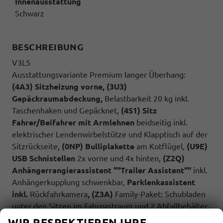
Innenausstattung
Schwarz
BESCHREIBUNG
V3L5
Ausstattungsvariante Premium langer Überhang:
(4A3) Sitzheizung vorne, (3U3)
Gepäckraumabdeckung,
Belastbarkeit 20 kg inkl.
Taschenhaken und Gepäcknet,
(4S1) Sitz
Fahrer/Beifahrer mit Armlehnen
beidseitig inkl.
elektrischer Lendenwirbelstütze und Klapptisch auf der
Sitzrückseite,
(0NP) Bulliplakette
am Kotflügel,
(U9E)
USB Schnistellen
2x vorne und 4x hinten,
(Z2Q)
Anhängerrangierassistent ""Trailer Assistent""
inkl.
Anhängerkupplung schwenkbar,
Parklenkassistent
inkl.
Rückfahrkamera
, (Z3A)
Family-Paket: Schubladen
unter den Sitzen im Fahrgastraum und 2 Abfallbehälter,
Multifunktionstisch/Mittelkonsole, Schiebefenster
WIR RESPEKTIEREN IHRE