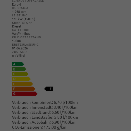
SCHADSTOFFKLASSE
Euro 6
HUBRAUM
1.968 ccm
LEISTUNG
110 kW (150 PS)
KRAFTSTOFF
Diesel
KATEGORIE
Van/Minibus
KILOMETERSTAND
10 km
ERSTZULASSUNG
01.06.2026
ZUSTAND
unfallfrei
Verbrauch kombiniert:
6,70 l/100km
Verbrauch Innenstadt:
8,40 l/100km
Verbrauch Stadtrand:
6,60 l/100km
Verbrauch Landstraße:
5,80 l/100km
Verbrauch Autobahn:
6,90 l/100km
CO
-Emissionen:
175,00 g/km
2