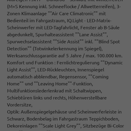
(M+S Kennung inkl. Schneeflocke / Allwetterreifen), 3-
Zonen Klimaanlage ""Air Care Climatronic"" mit
Bedienteil im Fahrgastraum, IQ.Light - LED-Matrix-
Scheinwerfer mit LED-Tagfahrlicht, Fenster ab B-Säule
abgedunkelt, Spurhalteassistent ""Lane Assist"",
Spurwechselassistent ""Side Assist"" inkl. ""Blind Spot
Detection"" (Totwinkelerkennung im Spiegel),
Werksanschlussgarantie auf 5 Jahre / max. 100.000 km.
Komfort und Funktion : Fernlichtregulierung ""Dynamic
Light Assist"", LED-Rückleuchten, Innenspiegel
automatisch abblendbar, Regensensor, ""Coming
Home"" und ""Leaving Home""-Funktion,
Multifunktionslederlenkrad mit Schaltwippen,
Schiebtüren links und rechts, Höhenverstellbare
Vordersitze,
Optik: Außenspiegelgehäuse und Scheinwerferleiste in
Schwarz, Bodenbelag im Fahrgastraum Teppichboden,
Dekoreinlagen ""Scale Light Grey"", Sitzbezüge Bi-Color