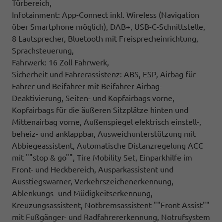
Türbereich,
Infotainment: App-Connect inkl. Wireless (Navigation
über Smartphone möglich), DAB+, USB-C-Schnittstelle,
8 Lautsprecher, Bluetooth mit Freisprecheinrichtung,
Sprachsteuerung,
Fahrwerk: 16 Zoll Fahrwerk,
Sicherheit und Fahrerassistenz: ABS, ESP, Airbag für
Fahrer und Beifahrer mit Beifahrer-Airbag-
Deaktivierung, Seiten- und Kopfairbags vorne,
Kopfairbags für die äußeren Sitzplätze hinten und
Mittenairbag vorne, Außenspiegel elektrisch einstell-,
beheiz- und anklappbar, Ausweichunterstützung mit
Abbiegeassistent, Automatische Distanzregelung ACC
mit ""stop & go"", Tire Mobility Set, Einparkhilfe im
Front- und Heckbereich, Ausparkassistent und
Ausstiegswarner, Verkehrszeichenerkennung,
Ablenkungs- und Müdigkeitserkennung,
Kreuzungsassistent, Notbremsassistent ""Front Assist""
mit Fußgänger- und Radfahrererkennung, Notrufsystem