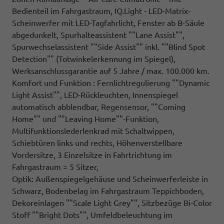
Bedienteil im Fahrgastraum, IQ.Light - LED-Matrix-
Scheinwerfer mit LED-Tagfahrlicht, Fenster ab B-Säule
abgedunkelt, Spurhalteassistent ""Lane Assist"",
Spurwechselassistent ""Side Assist"" inkl. ""Blind Spot
Detection"" (Totwinkelerkennung im Spiegel),
Werksanschlussgarantie auf 5 Jahre / max. 100.000 km.
Komfort und Funktion : Fernlichtregulierung ""Dynamic
Light Assist"", LED-Rückleuchten, Innenspiegel
automatisch abblendbar, Regensensor, ""Coming
Home"" und ""Leaving Home""-Funktion,
Multifunktionslederlenkrad mit Schaltwippen,
Schiebtüren links und rechts, Höhenverstellbare
Vordersitze, 3 Einzelsitze in Fahrtrichtung im
Fahrgastraum = 5 Sitzer,
Optik: Außenspiegelgehäuse und Scheinwerferleiste in
Schwarz, Bodenbelag im Fahrgastraum Teppichboden,
Dekoreinlagen ""Scale Light Grey"", Sitzbezüge Bi-Color
Stoff ""Bright Dots"", Umfeldbeleuchtung im