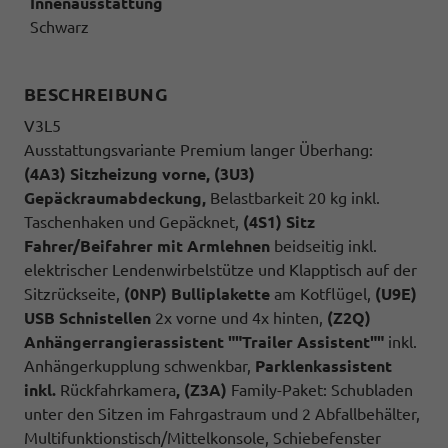
Innenausstattung
Schwarz
BESCHREIBUNG
V3L5
Ausstattungsvariante Premium langer Überhang:
(4A3) Sitzheizung vorne, (3U3)
Gepäckraumabdeckung,
Belastbarkeit 20 kg inkl.
Taschenhaken und Gepäcknet,
(4S1) Sitz
Fahrer/Beifahrer mit Armlehnen
beidseitig inkl.
elektrischer Lendenwirbelstütze und Klapptisch auf der
Sitzrückseite,
(0NP) Bulliplakette
am Kotflügel,
(U9E)
USB Schnistellen
2x vorne und 4x hinten,
(Z2Q)
Anhängerrangierassistent ""Trailer Assistent""
inkl.
Anhängerkupplung schwenkbar,
Parklenkassistent
inkl.
Rückfahrkamera
, (Z3A)
Family-Paket: Schubladen
unter den Sitzen im Fahrgastraum und 2 Abfallbehälter,
Multifunktionstisch/Mittelkonsole, Schiebefenster