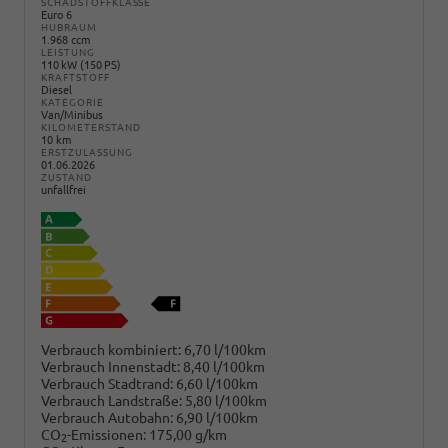
SCHADSTOFFKLASSE
Euro 6
HUBRAUM
1.968 ccm
LEISTUNG
110 kW (150 PS)
KRAFTSTOFF
Diesel
KATEGORIE
Van/Minibus
KILOMETERSTAND
10 km
ERSTZULASSUNG
01.06.2026
ZUSTAND
unfallfrei
Verbrauch kombiniert:
6,70 l/100km
Verbrauch Innenstadt:
8,40 l/100km
Verbrauch Stadtrand:
6,60 l/100km
Verbrauch Landstraße:
5,80 l/100km
Verbrauch Autobahn:
6,90 l/100km
CO
-Emissionen:
175,00 g/km
2