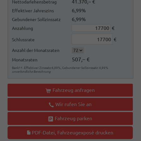
41.370,– €
Nettodarlehensbetrag
6,99%
Effektiver Jahreszins
6,99%
Gebundener Sollzinssatz
€
Anzahlung
€
Schlussrate
Anzahl der Monatsraten
507,– €
Monatsraten
Bank11. Effektiver Zinssatz:6,99%, Gebundener Sollzinssatz: 6,99%
unverbindliche Berechnung
Fahrzeug anfragen
Wir rufen Sie an
Fahrzeug parken
PDF-Datei, Fahrzeugexposé drucken