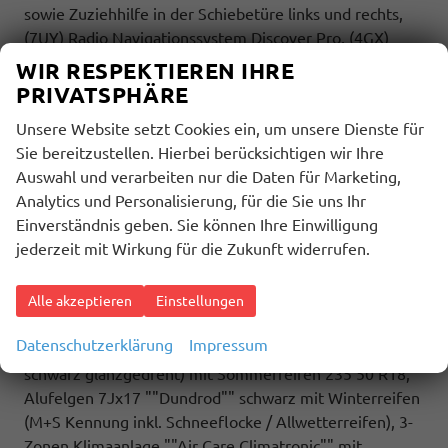
sowie Zuziehhilfe in der Schiebetüre links und rechts,
(7UY) Radio Navigationssystem Discover Pro, (4GX)
Frontscheibe beheizbar und geräuschdämmend, (7J2)
WIR RESPEKTIEREN IHRE
Digitalcockpit Pro, (9IJ) Mobiltelefonschnittstelle
PRIVATSPHÄRE
Comfort mit induktiver Ladefunktion, (ZEB) Heckklappe
Unsere Website setzt Cookies ein, um unsere Dienste für
elektrisch öffnend und schließend, (6I6) Travelassistent,
Sie bereitzustellen. Hierbei berücksichtigen wir Ihre
(2H5) Fahrprofilauswahl, (4K5) Zentralverriegelung
Auswahl und verarbeiten nur die Daten für Marketing,
Keyless Advance (schlüsselloses Öffnen und Starten),
Analytics und Personalisierung, für die Sie uns Ihr
(7AL) Diebstahlwarnanlage, (7VL)
Einverständnis geben. Sie können Ihre Einwilligung
Warmwasserstandheizung im Fahrerhaus inkl.
jederzeit mit Wirkung für die Zukunft widerrufen.
Funkfernbedienung.
Highlights: Sport Edition Paket: Sport Edition Schriftzug
an Fahrzeugseite, Fahrzeugheck und im
Alle akzeptieren
Einstellungen
Fahrzeuginnenraum, Fahrzeug 8-fach-bereift,
Datenschutzerklärung
Impressum
Leichtmetallräder 7,5J x 18 (Sport Edition Design TN28,
schwarz glanzgedreht) mit Sommerreifen 235 50 R18,
Alufelgen 7Jx17 ""Dundrod"" schwarz mit Winterreifen
(M+S Kennung inkl. Schneeflocke / Allwetterreifen), 3-
Zonen Klimaanlage ""Air Care Climatronic"" mit