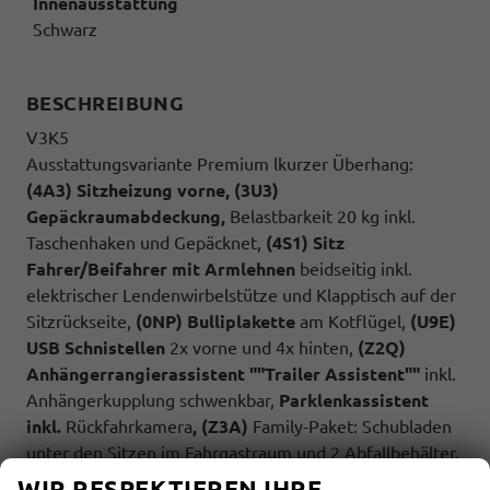
Innenausstattung
Schwarz
BESCHREIBUNG
V3K5
Ausstattungsvariante Premium lkurzer Überhang:
(4A3) Sitzheizung vorne, (3U3)
Gepäckraumabdeckung,
Belastbarkeit 20 kg inkl.
Taschenhaken und Gepäcknet,
(4S1) Sitz
Fahrer/Beifahrer mit Armlehnen
beidseitig inkl.
elektrischer Lendenwirbelstütze und Klapptisch auf der
Sitzrückseite,
(0NP) Bulliplakette
am Kotflügel,
(U9E)
USB Schnistellen
2x vorne und 4x hinten,
(Z2Q)
Anhängerrangierassistent ""Trailer Assistent""
inkl.
Anhängerkupplung schwenkbar,
Parklenkassistent
inkl.
Rückfahrkamera
, (Z3A)
Family-Paket: Schubladen
unter den Sitzen im Fahrgastraum und 2 Abfallbehälter,
Multifunktionstisch/Mittelkonsole, Schiebefenster
WIR RESPEKTIEREN IHRE