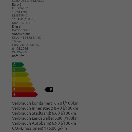
SCHADSTOFFKLASSE
Euro 6
HUBRAUM
1.968 ccm
LEISTUNG
110 kW (150 PS)
KRAFTSTOFF
Diesel
KATEGORIE
Van/Minibus
KILOMETERSTAND
10 km
ERSTZULASSUNG
01.06.2026
ZUSTAND
unfallfrei
Verbrauch kombiniert:
6,70 l/100km
Verbrauch Innenstadt:
8,40 l/100km
Verbrauch Stadtrand:
6,60 l/100km
Verbrauch Landstraße:
5,80 l/100km
Verbrauch Autobahn:
6,90 l/100km
CO
-Emissionen:
175,00 g/km
2