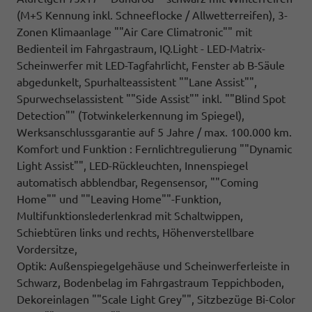
(M+S Kennung inkl. Schneeflocke / Allwetterreifen), 3-
Zonen Klimaanlage ""Air Care Climatronic"" mit
Bedienteil im Fahrgastraum, IQ.Light - LED-Matrix-
Scheinwerfer mit LED-Tagfahrlicht, Fenster ab B-Säule
abgedunkelt, Spurhalteassistent ""Lane Assist"",
Spurwechselassistent ""Side Assist"" inkl. ""Blind Spot
Detection"" (Totwinkelerkennung im Spiegel),
Werksanschlussgarantie auf 5 Jahre / max. 100.000 km.
Komfort und Funktion : Fernlichtregulierung ""Dynamic
Light Assist"", LED-Rückleuchten, Innenspiegel
automatisch abblendbar, Regensensor, ""Coming
Home"" und ""Leaving Home""-Funktion,
Multifunktionslederlenkrad mit Schaltwippen,
Schiebtüren links und rechts, Höhenverstellbare
Vordersitze,
Optik: Außenspiegelgehäuse und Scheinwerferleiste in
Schwarz, Bodenbelag im Fahrgastraum Teppichboden,
Dekoreinlagen ""Scale Light Grey"", Sitzbezüge Bi-Color