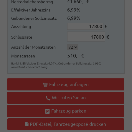
41.660,– €
Nettodarlehensbetrag
6,99%
Effektiver Jahreszins
6,99%
Gebundener Sollzinssatz
€
Anzahlung
€
Schlussrate
Anzahl der Monatsraten
510,– €
Monatsraten
Bank11. Effektiver Zinssatz:6,99%, Gebundener Sollzinssatz: 6,99%
unverbindliche Berechnung
Fahrzeug anfragen
Wir rufen Sie an
Fahrzeug parken
PDF-Datei, Fahrzeugexposé drucken