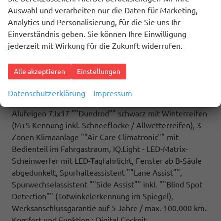
Multifunktionstisch/Mittelkonsole, Schiebefenster
Auswahl und verarbeiten nur die Daten für Marketing,
sowie Zuziehhilfe in der Schiebetüre links und rechts,
Analytics und Personalisierung, für die Sie uns Ihr
(ZBR) 7 Sitzer: Sitzvariante 2-2-3 (Vis-a-Vis entgegen
Einverständnis geben. Sie können Ihre Einwilligung
der Fahrrichtung) inkl. 4 Armlehnen.
jederzeit mit Wirkung für die Zukunft widerrufen.
Highlights: Sport Edition Paket: Sport Edition Schriftzug
an Fahrzeugseite, Fahrzeugheck und im
Alle akzeptieren
Einstellungen
Fahrzeuginnenraum, Fahrzeug 8-fach-bereift,
Leichtmetallräder 7,5J x 18 (Sport Edition Design TN28,
Datenschutzerklärung
Impressum
schwarz glanzgedreht) mit Sommerreifen 235 50 R18,
Alufelgen 7Jx17 ""Dundrod"" schwarz mit Winterreifen
(M+S Kennung inkl. Schneeflocke / Allwetterreifen), 3-
Zonen Klimaanlage ""Air Care Climatronic"" mit
Bedienteil im Fahrgastraum, IQ.Light - LED-Matrix-
Scheinwerfer mit LED-Tagfahrlicht, Fenster ab B-Säule
abgedunkelt, Spurhalteassistent ""Lane Assist"",
Spurwechselassistent ""Side Assist"" inkl. ""Blind Spot
Detection"" (Totwinkelerkennung im Spiegel),
Werksanschlussgarantie auf 5 Jahre / max. 100.000 km.
Komfort und Funktion : Digital Cockpit,