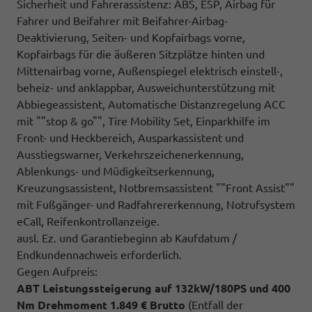
Sicherheit und Fahrerassistenz: ABS, ESP, Airbag für
Fahrer und Beifahrer mit Beifahrer-Airbag-
Deaktivierung, Seiten- und Kopfairbags vorne,
Kopfairbags für die äußeren Sitzplätze hinten und
Mittenairbag vorne, Außenspiegel elektrisch einstell-,
beheiz- und anklappbar, Ausweichunterstützung mit
Abbiegeassistent, Automatische Distanzregelung ACC
mit ""stop & go"", Tire Mobility Set, Einparkhilfe im
Front- und Heckbereich, Ausparkassistent und
Ausstiegswarner, Verkehrszeichenerkennung,
Ablenkungs- und Müdigkeitserkennung,
Kreuzungsassistent, Notbremsassistent ""Front Assist""
mit Fußgänger- und Radfahrererkennung, Notrufsystem
eCall, Reifenkontrollanzeige.
ausl. Ez. und Garantiebeginn ab Kaufdatum /
Endkundennachweis erforderlich.
Gegen Aufpreis:
ABT Leistungssteigerung auf 132kW/180PS und 400
Nm Drehmoment 1.849 € Brutto
(Entfall der