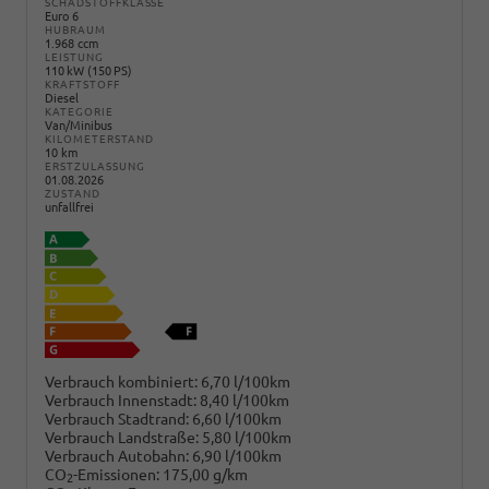
SCHADSTOFFKLASSE
Euro 6
HUBRAUM
1.968 ccm
LEISTUNG
110 kW (150 PS)
KRAFTSTOFF
Diesel
KATEGORIE
Van/Minibus
KILOMETERSTAND
10 km
ERSTZULASSUNG
01.08.2026
ZUSTAND
unfallfrei
Verbrauch kombiniert:
6,70 l/100km
Verbrauch Innenstadt:
8,40 l/100km
Verbrauch Stadtrand:
6,60 l/100km
Verbrauch Landstraße:
5,80 l/100km
Verbrauch Autobahn:
6,90 l/100km
CO
-Emissionen:
175,00 g/km
2