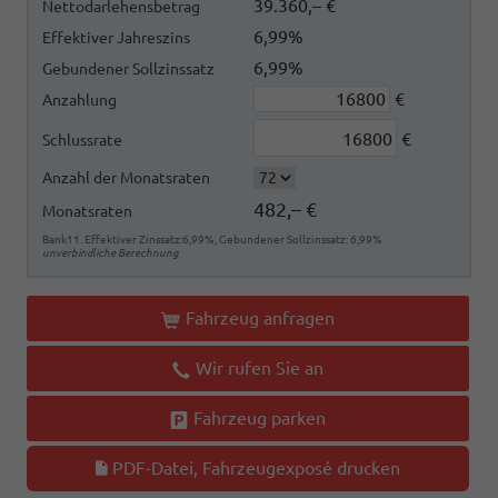
39.360,– €
Nettodarlehensbetrag
6,99%
Effektiver Jahreszins
6,99%
Gebundener Sollzinssatz
€
Anzahlung
€
Schlussrate
Anzahl der Monatsraten
482,– €
Monatsraten
Bank11. Effektiver Zinssatz:6,99%, Gebundener Sollzinssatz: 6,99%
unverbindliche Berechnung
Fahrzeug anfragen
Wir rufen Sie an
Fahrzeug parken
PDF-Datei, Fahrzeugexposé drucken