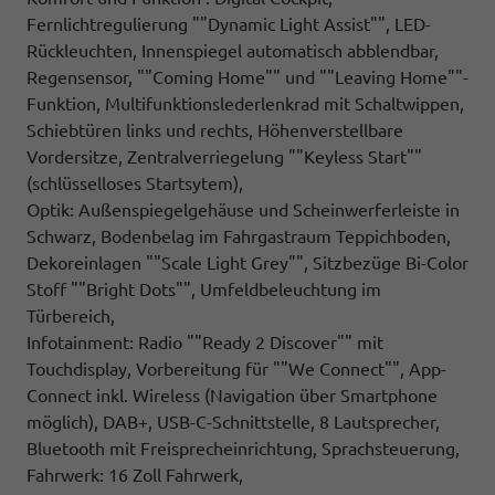
Fernlichtregulierung ""Dynamic Light Assist"", LED-
Rückleuchten, Innenspiegel automatisch abblendbar,
Regensensor, ""Coming Home"" und ""Leaving Home""-
Funktion, Multifunktionslederlenkrad mit Schaltwippen,
Schiebtüren links und rechts, Höhenverstellbare
Vordersitze, Zentralverriegelung ""Keyless Start""
(schlüsselloses Startsytem),
Optik: Außenspiegelgehäuse und Scheinwerferleiste in
Schwarz, Bodenbelag im Fahrgastraum Teppichboden,
Dekoreinlagen ""Scale Light Grey"", Sitzbezüge Bi-Color
Stoff ""Bright Dots"", Umfeldbeleuchtung im
Türbereich,
Infotainment: Radio ""Ready 2 Discover"" mit
Touchdisplay, Vorbereitung für ""We Connect"", App-
Connect inkl. Wireless (Navigation über Smartphone
möglich), DAB+, USB-C-Schnittstelle, 8 Lautsprecher,
Bluetooth mit Freisprecheinrichtung, Sprachsteuerung,
Fahrwerk: 16 Zoll Fahrwerk,