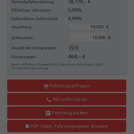
38.170,– €
Nettodarlehensbetrag
6,99%
Effektiver Jahreszins
6,99%
Gebundener Sollzinssatz
€
Anzahlung
€
Schlussrate
Anzahl der Monatsraten
468,– €
Monatsraten
Bank11. Effektiver Zinssatz:6,99%, Gebundener Sollzinssatz: 6,99%
unverbindliche Berechnung
Fahrzeug anfragen
Wir rufen Sie an
Fahrzeug parken
PDF-Datei, Fahrzeugexposé drucken