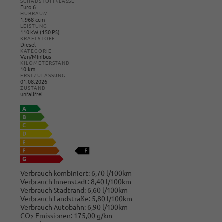
SCHADSTOFFKLASSE
Euro 6
HUBRAUM
1.968 ccm
LEISTUNG
110 kW (150 PS)
KRAFTSTOFF
Diesel
KATEGORIE
Van/Minibus
KILOMETERSTAND
10 km
ERSTZULASSUNG
01.08.2026
ZUSTAND
unfallfrei
Verbrauch kombiniert:
6,70 l/100km
Verbrauch Innenstadt:
8,40 l/100km
Verbrauch Stadtrand:
6,60 l/100km
Verbrauch Landstraße:
5,80 l/100km
Verbrauch Autobahn:
6,90 l/100km
CO
-Emissionen:
175,00 g/km
2