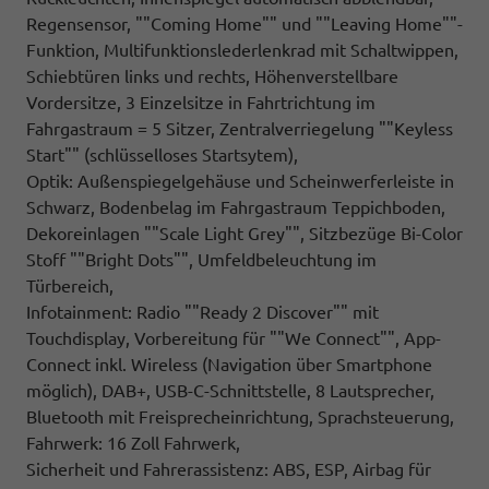
Regensensor, ""Coming Home"" und ""Leaving Home""-
Funktion, Multifunktionslederlenkrad mit Schaltwippen,
Schiebtüren links und rechts, Höhenverstellbare
Vordersitze, 3 Einzelsitze in Fahrtrichtung im
Fahrgastraum = 5 Sitzer, Zentralverriegelung ""Keyless
Start"" (schlüsselloses Startsytem),
Optik: Außenspiegelgehäuse und Scheinwerferleiste in
Schwarz, Bodenbelag im Fahrgastraum Teppichboden,
Dekoreinlagen ""Scale Light Grey"", Sitzbezüge Bi-Color
Stoff ""Bright Dots"", Umfeldbeleuchtung im
Türbereich,
Infotainment: Radio ""Ready 2 Discover"" mit
Touchdisplay, Vorbereitung für ""We Connect"", App-
Connect inkl. Wireless (Navigation über Smartphone
möglich), DAB+, USB-C-Schnittstelle, 8 Lautsprecher,
Bluetooth mit Freisprecheinrichtung, Sprachsteuerung,
Fahrwerk: 16 Zoll Fahrwerk,
Sicherheit und Fahrerassistenz: ABS, ESP, Airbag für