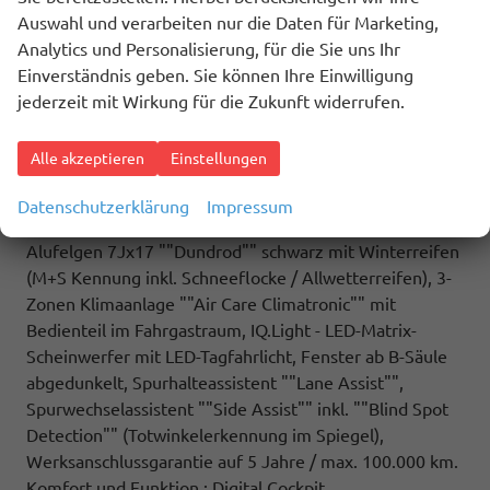
Multifunktionstisch/Mittelkonsole, Schiebefenster
Auswahl und verarbeiten nur die Daten für Marketing,
sowie Zuziehhilfe in der Schiebetüre links und rechts,
Analytics und Personalisierung, für die Sie uns Ihr
(ZBR) 7 Sitzer: Sitzvariante 2-2-3 (Vis-a-Vis entgegen
Einverständnis geben. Sie können Ihre Einwilligung
der Fahrrichtung) inkl. 4 Armlehnen.
jederzeit mit Wirkung für die Zukunft widerrufen.
Highlights: Sport Edition Paket: Sport Edition Schriftzug
an Fahrzeugseite, Fahrzeugheck und im
Alle akzeptieren
Einstellungen
Fahrzeuginnenraum, Fahrzeug 8-fach-bereift,
Leichtmetallräder 7,5J x 18 (Sport Edition Design TN28,
Datenschutzerklärung
Impressum
schwarz glanzgedreht) mit Sommerreifen 235 50 R18,
Alufelgen 7Jx17 ""Dundrod"" schwarz mit Winterreifen
(M+S Kennung inkl. Schneeflocke / Allwetterreifen), 3-
Zonen Klimaanlage ""Air Care Climatronic"" mit
Bedienteil im Fahrgastraum, IQ.Light - LED-Matrix-
Scheinwerfer mit LED-Tagfahrlicht, Fenster ab B-Säule
abgedunkelt, Spurhalteassistent ""Lane Assist"",
Spurwechselassistent ""Side Assist"" inkl. ""Blind Spot
Detection"" (Totwinkelerkennung im Spiegel),
Werksanschlussgarantie auf 5 Jahre / max. 100.000 km.
Komfort und Funktion : Digital Cockpit,