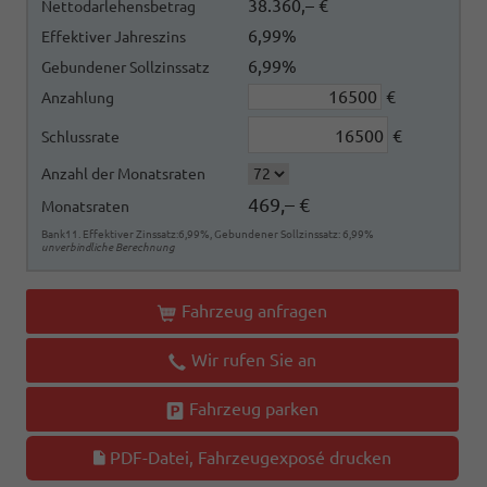
38.360,– €
Nettodarlehensbetrag
6,99%
Effektiver Jahreszins
6,99%
Gebundener Sollzinssatz
€
Anzahlung
€
Schlussrate
Anzahl der Monatsraten
469,– €
Monatsraten
Bank11. Effektiver Zinssatz:6,99%, Gebundener Sollzinssatz: 6,99%
unverbindliche Berechnung
Fahrzeug anfragen
Wir rufen Sie an
Fahrzeug parken
PDF-Datei, Fahrzeugexposé drucken