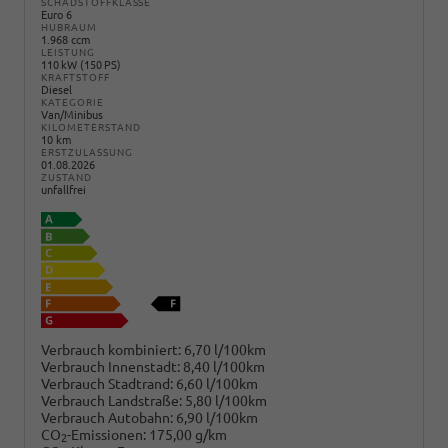
SCHADSTOFFKLASSE
Euro 6
HUBRAUM
1.968 ccm
LEISTUNG
110 kW (150 PS)
KRAFTSTOFF
Diesel
KATEGORIE
Van/Minibus
KILOMETERSTAND
10 km
ERSTZULASSUNG
01.08.2026
ZUSTAND
unfallfrei
Verbrauch kombiniert:
6,70 l/100km
Verbrauch Innenstadt:
8,40 l/100km
Verbrauch Stadtrand:
6,60 l/100km
Verbrauch Landstraße:
5,80 l/100km
Verbrauch Autobahn:
6,90 l/100km
CO
-Emissionen:
175,00 g/km
2