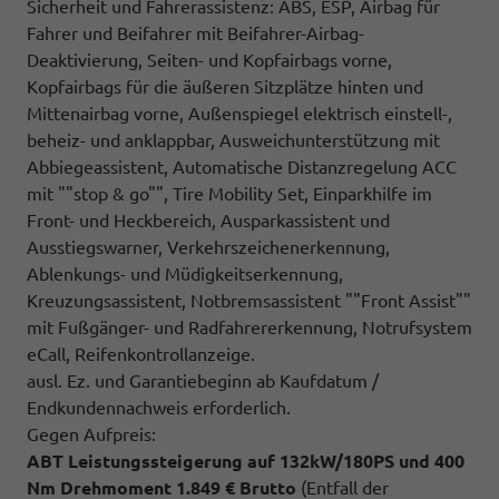
Sicherheit und Fahrerassistenz: ABS, ESP, Airbag für
Fahrer und Beifahrer mit Beifahrer-Airbag-
Deaktivierung, Seiten- und Kopfairbags vorne,
Kopfairbags für die äußeren Sitzplätze hinten und
Mittenairbag vorne, Außenspiegel elektrisch einstell-,
beheiz- und anklappbar, Ausweichunterstützung mit
Abbiegeassistent, Automatische Distanzregelung ACC
mit ""stop & go"", Tire Mobility Set, Einparkhilfe im
Front- und Heckbereich, Ausparkassistent und
Ausstiegswarner, Verkehrszeichenerkennung,
Ablenkungs- und Müdigkeitserkennung,
Kreuzungsassistent, Notbremsassistent ""Front Assist""
mit Fußgänger- und Radfahrererkennung, Notrufsystem
eCall, Reifenkontrollanzeige.
ausl. Ez. und Garantiebeginn ab Kaufdatum /
Endkundennachweis erforderlich.
Gegen Aufpreis:
ABT Leistungssteigerung auf 132kW/180PS und 400
Nm Drehmoment 1.849 € Brutto
(Entfall der