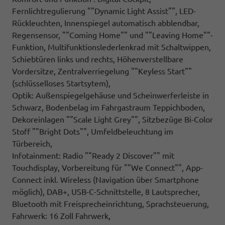
Fernlichtregulierung ""Dynamic Light Assist"", LED-
Rückleuchten, Innenspiegel automatisch abblendbar,
Regensensor, ""Coming Home"" und ""Leaving Home""-
Funktion, Multifunktionslederlenkrad mit Schaltwippen,
Schiebtüren links und rechts, Höhenverstellbare
Vordersitze, Zentralverriegelung ""Keyless Start""
(schlüsselloses Startsytem),
Optik: Außenspiegelgehäuse und Scheinwerferleiste in
Schwarz, Bodenbelag im Fahrgastraum Teppichboden,
Dekoreinlagen ""Scale Light Grey"", Sitzbezüge Bi-Color
Stoff ""Bright Dots"", Umfeldbeleuchtung im
Türbereich,
Infotainment: Radio ""Ready 2 Discover"" mit
Touchdisplay, Vorbereitung für ""We Connect"", App-
Connect inkl. Wireless (Navigation über Smartphone
möglich), DAB+, USB-C-Schnittstelle, 8 Lautsprecher,
Bluetooth mit Freisprecheinrichtung, Sprachsteuerung,
Fahrwerk: 16 Zoll Fahrwerk,