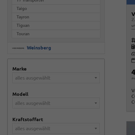
Taigo
V
Tayron
2
Tiguan
un
Touran
Fah
K
Weinsberg
Le
Marke
4
alles ausgewählt
in
V
Modell
C
C
alles ausgewählt
Kraftstoffart
alles ausgewählt