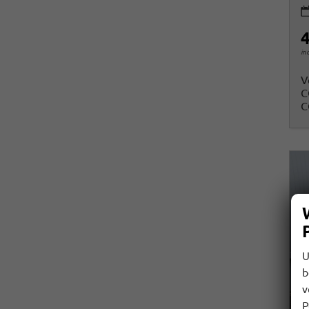
4
in
V
C
C
U
b
v
P