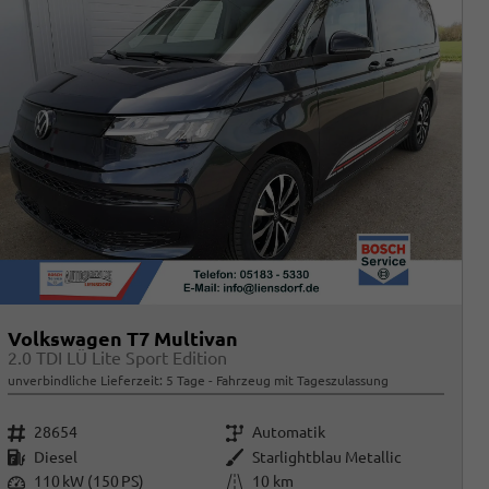
Volkswagen T7 Multivan
2.0 TDI LÜ Lite Sport Edition
unverbindliche Lieferzeit:
5 Tage
Fahrzeug mit Tageszulassung
Fahrzeugnr.
Getriebe
28654
Automatik
Kraftstoff
Außenfarbe
Diesel
Starlightblau Metallic
Leistung
Kilometerstand
110 kW (150 PS)
10 km