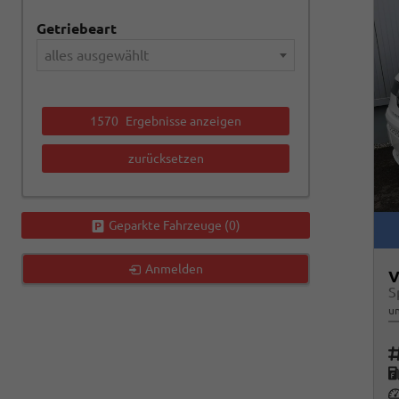
Getriebeart
alles ausgewählt
1570
Ergebnisse anzeigen
zurücksetzen
Geparkte Fahrzeuge (
0
)
Anmelden
V
S
un
Fah
K
Le