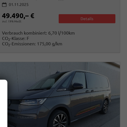
01.11.2025
49.490,– €
Details
incl. 19% MwSt.
Verbrauch kombiniert:
6,70 l/100km
CO
-Klasse:
F
2
CO
-Emissionen:
175,00 g/km
2