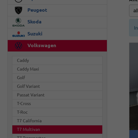
Peugeot
Skoda
I
Suzuki
Volkswagen
Caddy
Caddy Maxi
Golf
Golf Variant
Passat Variant
T-Cross
T-Roc
T7 California
T7 Multivan
T7 Transporter