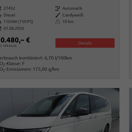
rzeugnr.
Getriebe
27452
Automatik
raftstoff
Außenfarbe
Diesel
Candyweiß
istung
Kilometerstand
110 kW (150 PS)
10 km
01.08.2026
0.480,– €
Details
cl. 19% MwSt.
erbrauch kombiniert:
6,70 l/100km
O
-Klasse:
F
2
O
-Emissionen:
175,00 g/km
2