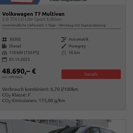
Volkswagen T7 Multivan
2.0 TDI LÜ Lite Sport Edition
unverbindliche Lieferzeit:
5 Tage
Fahrzeug mit Tageszulassung
Fahrzeugnr.
Getriebe
30302
Automatik
Kraftstoff
Außenfarbe
Diesel
Puregrey
Leistung
Kilometerstand
110 kW (150 PS)
10 km
01.11.2025
48.690,– €
Details
incl. 19% MwSt.
Verbrauch kombiniert:
6,70 l/100km
CO
-Klasse:
F
2
CO
-Emissionen:
175,00 g/km
2