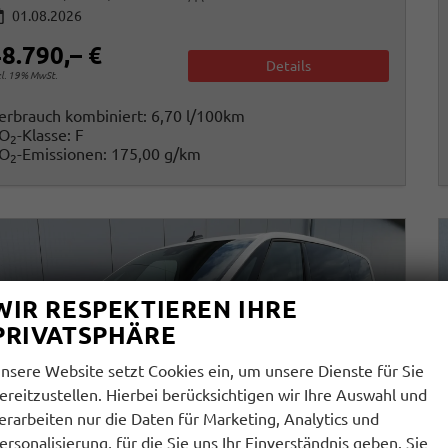
01.08.2026
8.790,– €
Details
cl. 19% MwSt.
erbrauch kombiniert:
6,70 l/100km
O
-Klasse:
F
2
O
-Emissionen:
175,00 g/km
2
WIR RESPEKTIEREN IHRE
PRIVATSPHÄRE
nsere Website setzt Cookies ein, um unsere Dienste für Sie
ereitzustellen. Hierbei berücksichtigen wir Ihre Auswahl und
erarbeiten nur die Daten für Marketing, Analytics und
ersonalisierung, für die Sie uns Ihr Einverständnis geben. Sie