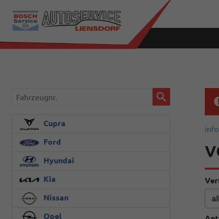
Fahrzeugnr.
Cupra
info
Ford
V
Hyundai
Kia
Ver
Nissan
Opel
Ant