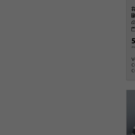
Fah
K
Le
5
in
V
C
C