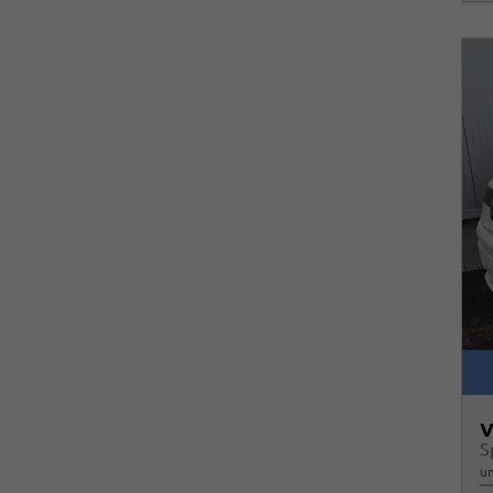
V
S
un