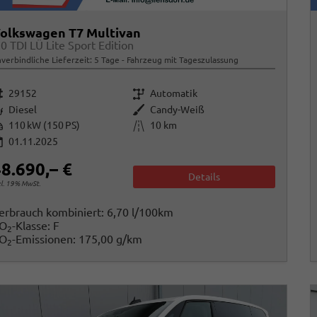
olkswagen T7 Multivan
.0 TDI LÜ Lite Sport Edition
verbindliche Lieferzeit:
5 Tage
Fahrzeug mit Tageszulassung
rzeugnr.
Getriebe
29152
Automatik
raftstoff
Außenfarbe
Diesel
Candy-Weiß
istung
Kilometerstand
110 kW (150 PS)
10 km
01.11.2025
8.690,– €
Details
cl. 19% MwSt.
erbrauch kombiniert:
6,70 l/100km
O
-Klasse:
F
2
O
-Emissionen:
175,00 g/km
2