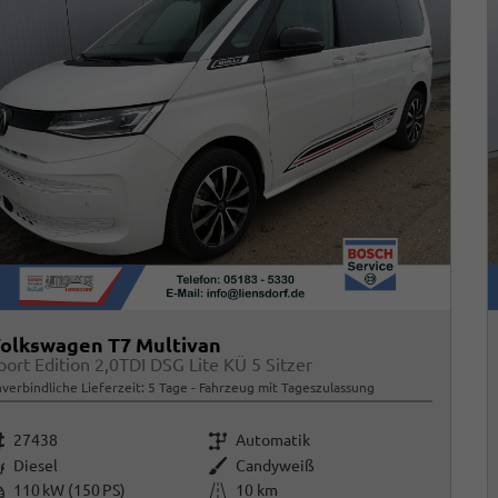
olkswagen T7 Multivan
port Edition 2,0TDI DSG Lite KÜ 5 Sitzer
verbindliche Lieferzeit:
5 Tage
Fahrzeug mit Tageszulassung
rzeugnr.
Getriebe
27438
Automatik
raftstoff
Außenfarbe
Diesel
Candyweiß
istung
Kilometerstand
110 kW (150 PS)
10 km