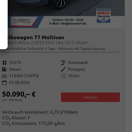
Volkswagen T7 Multivan
Sport Edition 2,0TDI DSG Lite LÜ 5 Sitzer
unverbindliche Lieferzeit:
5 Tage
Fahrzeug mit Tageszulassung
Fahrzeugnr.
Getriebe
33579
Automatik
Kraftstoff
Außenfarbe
Diesel
Puregrey
Leistung
Kilometerstand
110 kW (150 PS)
10 km
01.08.2026
50.090,– €
Details
incl. 19% MwSt.
Verbrauch kombiniert:
6,70 l/100km
CO
-Klasse:
F
2
CO
-Emissionen:
175,00 g/km
2