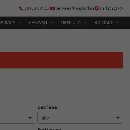
05183-501330
service@liensdorf.de
Parkplatz (
)
0
SERVICE
CARAVAN
ÜBER UNS
KONTAKT
Getriebe
Sortierung