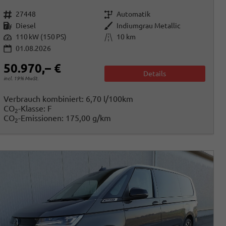
Fahrzeugnr.
Getriebe
27448
Automatik
Kraftstoff
Außenfarbe
Diesel
Indiumgrau Metallic
Leistung
Kilometerstand
110 kW (150 PS)
10 km
01.08.2026
50.970,– €
Details
incl. 19% MwSt.
Verbrauch kombiniert:
6,70 l/100km
CO
-Klasse:
F
2
CO
-Emissionen:
175,00 g/km
2