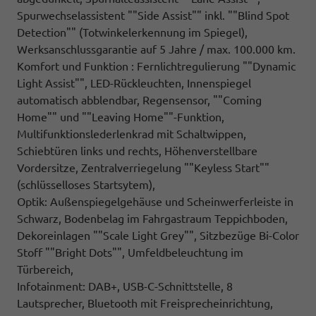
Spurwechselassistent ""Side Assist"" inkl. ""Blind Spot
Detection"" (Totwinkelerkennung im Spiegel),
Werksanschlussgarantie auf 5 Jahre / max. 100.000 km.
Komfort und Funktion : Fernlichtregulierung ""Dynamic
Light Assist"", LED-Rückleuchten, Innenspiegel
automatisch abblendbar, Regensensor, ""Coming
Home"" und ""Leaving Home""-Funktion,
Multifunktionslederlenkrad mit Schaltwippen,
Schiebtüren links und rechts, Höhenverstellbare
Vordersitze, Zentralverriegelung ""Keyless Start""
(schlüsselloses Startsytem),
Optik: Außenspiegelgehäuse und Scheinwerferleiste in
Schwarz, Bodenbelag im Fahrgastraum Teppichboden,
Dekoreinlagen ""Scale Light Grey"", Sitzbezüge Bi-Color
Stoff ""Bright Dots"", Umfeldbeleuchtung im
Türbereich,
Infotainment: DAB+, USB-C-Schnittstelle, 8
Lautsprecher, Bluetooth mit Freisprecheinrichtung,