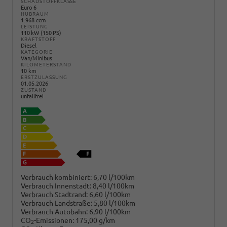
SCHADSTOFFKLASSE
Euro 6
HUBRAUM
1.968 ccm
LEISTUNG
110 kW (150 PS)
KRAFTSTOFF
Diesel
KATEGORIE
Van/Minibus
KILOMETERSTAND
10 km
ERSTZULASSUNG
01.05.2026
ZUSTAND
unfallfrei
Verbrauch kombiniert:
6,70 l/100km
Verbrauch Innenstadt:
8,40 l/100km
Verbrauch Stadtrand:
6,60 l/100km
Verbrauch Landstraße:
5,80 l/100km
Verbrauch Autobahn:
6,90 l/100km
CO
-Emissionen:
175,00 g/km
2