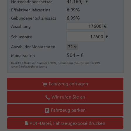
41.160,– €
Nettodarlehensbetrag
6,99%
Effektiver Jahreszins
6,99%
Gebundener Sollzinssatz
€
Anzahlung
€
Schlussrate
Anzahl der Monatsraten
504,– €
Monatsraten
Bank11. Effektiver Zinssatz:6,99%, Gebundener Sollzinssatz: 6,99%
unverbindliche Berechnung
Fahrzeug anfragen
Wir rufen Sie an
Fahrzeug parken
PDF-Datei, Fahrzeugexposé drucken