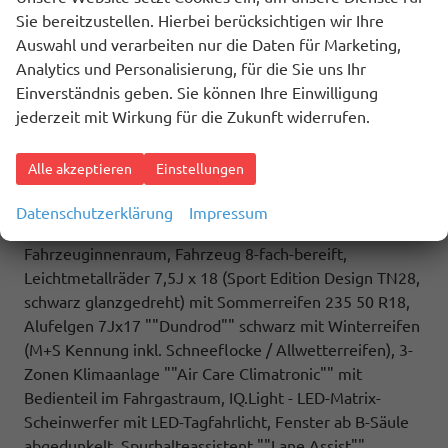
sowie Zuziehhilfe in der Schiebetüre links und rechts,
Sie bereitzustellen. Hierbei berücksichtigen wir Ihre
(7UY) Radio Navigationssystem Discover Pro, (4GX)
Auswahl und verarbeiten nur die Daten für Marketing,
Frontscheibe beheizbar und geräuschdämmend, (7J2)
Analytics und Personalisierung, für die Sie uns Ihr
Digitalcockpit Pro, (9IJ) Mobiltelefonschnittstelle
Einverständnis geben. Sie können Ihre Einwilligung
Comfort mit induktiver Ladefunktion, (ZEB) Heckklappe
jederzeit mit Wirkung für die Zukunft widerrufen.
elektrisch öffnend und schließend, (6I6) Travelassistent,
(ZBR) 7 Sitzer: Sitzvariante 2-2-3 (Vis-a-Vis entgegen
Alle akzeptieren
Einstellungen
der Fahrrichtung) inkl. 4 Armlehnen.
Highlights: Sport Edition Paket: Sport Edition Schriftzug
Datenschutzerklärung
Impressum
an Fahrzeugseite, Fahrzeugheck und im
Fahrzeuginnenraum, Fahrzeug 8-fach-bereift,
Leichtmetallräder 7,5J x 18 (Sport Edition Design TN28,
schwarz glanzgedreht) mit Sommerreifen 235 50 R18,
Alufelgen 7Jx17 ""Dundrod"" schwarz mit Winterreifen
(M+S Kennung inkl. Schneeflocke / Allwetterreifen), 3-
Zonen Klimaanlage ""Air Care Climatronic"" mit
Bedienteil im Fahrgastraum, IQ.Light - LED-Matrix-
Scheinwerfer mit LED-Tagfahrlicht, Fenster ab B-Säule
abgedunkelt, Spurhalteassistent ""Lane Assist"",