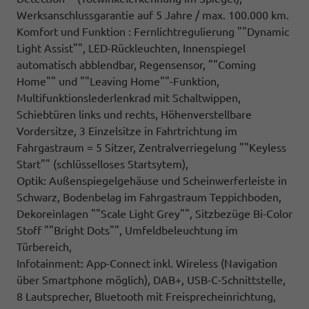
Werksanschlussgarantie auf 5 Jahre / max. 100.000 km.
Komfort und Funktion : Fernlichtregulierung ""Dynamic
Light Assist"", LED-Rückleuchten, Innenspiegel
automatisch abblendbar, Regensensor, ""Coming
Home"" und ""Leaving Home""-Funktion,
Multifunktionslederlenkrad mit Schaltwippen,
Schiebtüren links und rechts, Höhenverstellbare
Vordersitze, 3 Einzelsitze in Fahrtrichtung im
Fahrgastraum = 5 Sitzer, Zentralverriegelung ""Keyless
Start"" (schlüsselloses Startsytem),
Optik: Außenspiegelgehäuse und Scheinwerferleiste in
Schwarz, Bodenbelag im Fahrgastraum Teppichboden,
Dekoreinlagen ""Scale Light Grey"", Sitzbezüge Bi-Color
Stoff ""Bright Dots"", Umfeldbeleuchtung im
Türbereich,
Infotainment: App-Connect inkl. Wireless (Navigation
über Smartphone möglich), DAB+, USB-C-Schnittstelle,
8 Lautsprecher, Bluetooth mit Freisprecheinrichtung,