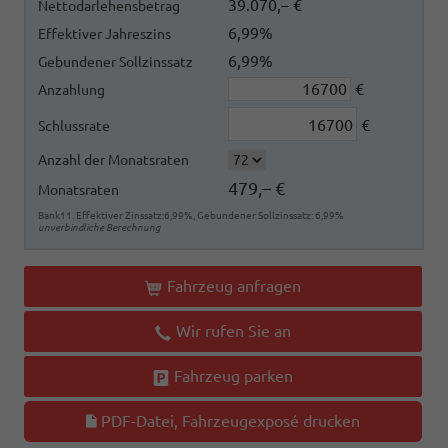
39.070,– €
Nettodarlehensbetrag
6,99%
Effektiver Jahreszins
6,99%
Gebundener Sollzinssatz
€
Anzahlung
€
Schlussrate
Anzahl der Monatsraten
479,– €
Monatsraten
Bank11. Effektiver Zinssatz:6,99%, Gebundener Sollzinssatz: 6,99%
unverbindliche Berechnung
Fahrzeug anfragen
Wir rufen Sie an
Fahrzeug parken
PDF-Datei, Fahrzeugexposé drucken