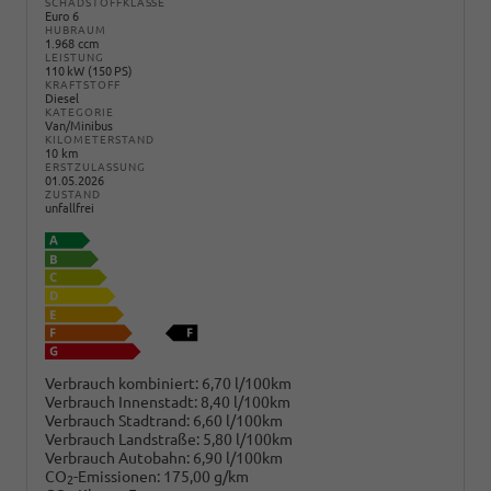
SCHADSTOFFKLASSE
Euro 6
HUBRAUM
1.968 ccm
LEISTUNG
110 kW (150 PS)
KRAFTSTOFF
Diesel
KATEGORIE
Van/Minibus
KILOMETERSTAND
10 km
ERSTZULASSUNG
01.05.2026
ZUSTAND
unfallfrei
Verbrauch kombiniert:
6,70 l/100km
Verbrauch Innenstadt:
8,40 l/100km
Verbrauch Stadtrand:
6,60 l/100km
Verbrauch Landstraße:
5,80 l/100km
Verbrauch Autobahn:
6,90 l/100km
CO
-Emissionen:
175,00 g/km
2