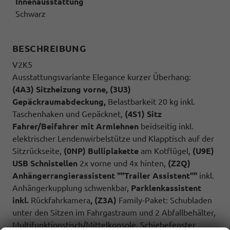
Innenausstattung
Schwarz
BESCHREIBUNG
V2K5
Ausstattungsvariante Elegance kurzer Überhang:
(4A3) Sitzheizung vorne, (3U3)
Gepäckraumabdeckung,
Belastbarkeit 20 kg inkl.
Taschenhaken und Gepäcknet,
(4S1) Sitz
Fahrer/Beifahrer mit Armlehnen
beidseitig inkl.
elektrischer Lendenwirbelstütze und Klapptisch auf der
Sitzrückseite,
(0NP) Bulliplakette
am Kotflügel,
(U9E)
USB Schnistellen
2x vorne und 4x hinten,
(Z2Q)
Anhängerrangierassistent ""Trailer Assistent""
inkl.
Anhängerkupplung schwenkbar,
Parklenkassistent
inkl.
Rückfahrkamera
, (Z3A)
Family-Paket: Schubladen
unter den Sitzen im Fahrgastraum und 2 Abfallbehälter,
Multifunktionstisch/Mittelkonsole, Schiebefenster