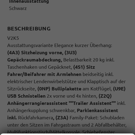
Innenausstattung
Schwarz
BESCHREIBUNG
V2K5
Ausstattungsvariante Elegance kurzer Überhang:
(4A3) Sitzheizung vorne, (3U3)
Gepäckraumabdeckung,
Belastbarkeit 20 kg inkl.
Taschenhaken und Gepäcknet,
(4S1) Sitz
Fahrer/Beifahrer mit Armlehnen
beidseitig inkl.
elektrischer Lendenwirbelstütze und Klapptisch auf der
Sitzrückseite,
(0NP) Bulliplakette
am Kotflügel,
(U9E)
USB Schnistellen
2x vorne und 4x hinten,
(Z2Q)
Anhängerrangierassistent ""Trailer Assistent""
inkl.
Anhängerkupplung schwenkbar,
Parklenkassistent
inkl.
Rückfahrkamera
, (Z3A)
Family-Paket: Schubladen
unter den Sitzen im Fahrgastraum und 2 Abfallbehälter,
Multifunktionstisch/Mittelkonsole, Schiebefenster