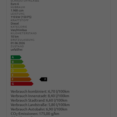
SCHADSTOFFKLASSE
Euro 6
HUBRAUM
1.968 ccm
LEISTUNG
110 kW (150 PS)
KRAFTSTOFF
Diesel
KATEGORIE
Van/Minibus
KILOMETERSTAND
10 km
ERSTZULASSUNG
01.06.2026
ZUSTAND
unfallfrei
Verbrauch kombiniert:
6,70 l/100km
Verbrauch Innenstadt:
8,40 l/100km
Verbrauch Stadtrand:
6,60 l/100km
Verbrauch Landstraße:
5,80 l/100km
Verbrauch Autobahn:
6,90 l/100km
CO
-Emissionen:
175,00 g/km
2