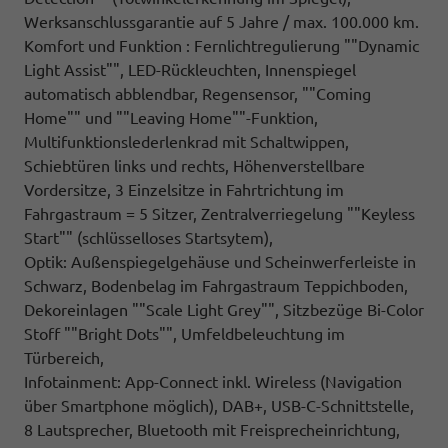
Werksanschlussgarantie auf 5 Jahre / max. 100.000 km.
Komfort und Funktion : Fernlichtregulierung ""Dynamic
Light Assist"", LED-Rückleuchten, Innenspiegel
automatisch abblendbar, Regensensor, ""Coming
Home"" und ""Leaving Home""-Funktion,
Multifunktionslederlenkrad mit Schaltwippen,
Schiebtüren links und rechts, Höhenverstellbare
Vordersitze, 3 Einzelsitze in Fahrtrichtung im
Fahrgastraum = 5 Sitzer, Zentralverriegelung ""Keyless
Start"" (schlüsselloses Startsytem),
Optik: Außenspiegelgehäuse und Scheinwerferleiste in
Schwarz, Bodenbelag im Fahrgastraum Teppichboden,
Dekoreinlagen ""Scale Light Grey"", Sitzbezüge Bi-Color
Stoff ""Bright Dots"", Umfeldbeleuchtung im
Türbereich,
Infotainment: App-Connect inkl. Wireless (Navigation
über Smartphone möglich), DAB+, USB-C-Schnittstelle,
8 Lautsprecher, Bluetooth mit Freisprecheinrichtung,