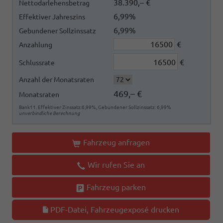
38.390,– €
Nettodarlehensbetrag
6,99%
Effektiver Jahreszins
6,99%
Gebundener Sollzinssatz
€
Anzahlung
€
Schlussrate
Anzahl der Monatsraten
469,– €
Monatsraten
Bank11. Effektiver Zinssatz:6,99%, Gebundener Sollzinssatz: 6,99%
unverbindliche Berechnung
Fahrzeug anfragen
Wir rufen Sie an
Fahrzeug parken
PDF-Datei, Fahrzeugexposé drucken