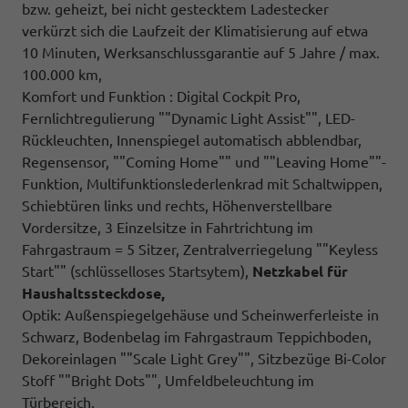
bzw. geheizt, bei nicht gestecktem Ladestecker
verkürzt sich die Laufzeit der Klimatisierung auf etwa
10 Minuten, Werksanschlussgarantie auf 5 Jahre / max.
100.000 km,
Komfort und Funktion : Digital Cockpit Pro,
Fernlichtregulierung ""Dynamic Light Assist"", LED-
Rückleuchten, Innenspiegel automatisch abblendbar,
Regensensor, ""Coming Home"" und ""Leaving Home""-
Funktion, Multifunktionslederlenkrad mit Schaltwippen,
Schiebtüren links und rechts, Höhenverstellbare
Vordersitze, 3 Einzelsitze in Fahrtrichtung im
Fahrgastraum = 5 Sitzer, Zentralverriegelung ""Keyless
Start"" (schlüsselloses Startsytem),
Netzkabel für
Haushaltssteckdose,
Optik: Außenspiegelgehäuse und Scheinwerferleiste in
Schwarz, Bodenbelag im Fahrgastraum Teppichboden,
Dekoreinlagen ""Scale Light Grey"", Sitzbezüge Bi-Color
Stoff ""Bright Dots"", Umfeldbeleuchtung im
Türbereich,