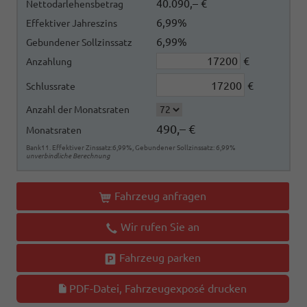
40.090,– €
Nettodarlehensbetrag
6,99%
Effektiver Jahreszins
6,99%
Gebundener Sollzinssatz
€
Anzahlung
€
Schlussrate
Anzahl der Monatsraten
490,– €
Monatsraten
Bank11. Effektiver Zinssatz:6,99%, Gebundener Sollzinssatz: 6,99%
unverbindliche Berechnung
Fahrzeug anfragen
Wir rufen Sie an
Fahrzeug parken
PDF-Datei, Fahrzeugexposé drucken