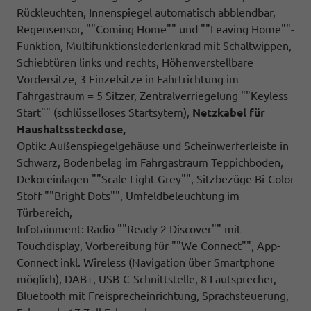
Rückleuchten, Innenspiegel automatisch abblendbar,
Regensensor, ""Coming Home"" und ""Leaving Home""-
Funktion, Multifunktionslederlenkrad mit Schaltwippen,
Schiebtüren links und rechts, Höhenverstellbare
Vordersitze, 3 Einzelsitze in Fahrtrichtung im
Fahrgastraum = 5 Sitzer, Zentralverriegelung ""Keyless
Start"" (schlüsselloses Startsytem),
Netzkabel für
Haushaltssteckdose,
Optik: Außenspiegelgehäuse und Scheinwerferleiste in
Schwarz, Bodenbelag im Fahrgastraum Teppichboden,
Dekoreinlagen ""Scale Light Grey"", Sitzbezüge Bi-Color
Stoff ""Bright Dots"", Umfeldbeleuchtung im
Türbereich,
Infotainment: Radio ""Ready 2 Discover"" mit
Touchdisplay, Vorbereitung für ""We Connect"", App-
Connect inkl. Wireless (Navigation über Smartphone
möglich), DAB+, USB-C-Schnittstelle, 8 Lautsprecher,
Bluetooth mit Freisprecheinrichtung, Sprachsteuerung,