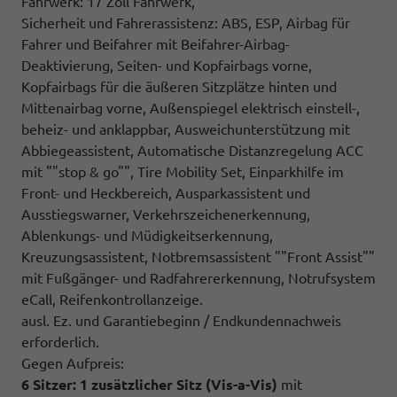
Fahrwerk: 17 Zoll Fahrwerk,
Sicherheit und Fahrerassistenz: ABS, ESP, Airbag für
Fahrer und Beifahrer mit Beifahrer-Airbag-
Deaktivierung, Seiten- und Kopfairbags vorne,
Kopfairbags für die äußeren Sitzplätze hinten und
Mittenairbag vorne, Außenspiegel elektrisch einstell-,
beheiz- und anklappbar, Ausweichunterstützung mit
Abbiegeassistent, Automatische Distanzregelung ACC
mit ""stop & go"", Tire Mobility Set, Einparkhilfe im
Front- und Heckbereich, Ausparkassistent und
Ausstiegswarner, Verkehrszeichenerkennung,
Ablenkungs- und Müdigkeitserkennung,
Kreuzungsassistent, Notbremsassistent ""Front Assist""
mit Fußgänger- und Radfahrererkennung, Notrufsystem
eCall, Reifenkontrollanzeige.
ausl. Ez. und Garantiebeginn / Endkundennachweis
erforderlich.
Gegen Aufpreis:
6 Sitzer: 1 zusätzlicher Sitz (
Vis-a-Vis)
mit