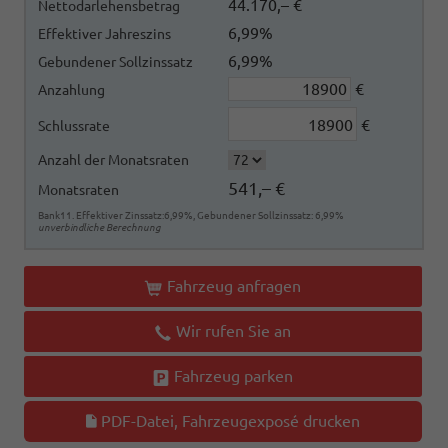
44.170,– €
Nettodarlehensbetrag
6,99%
Effektiver Jahreszins
6,99%
Gebundener Sollzinssatz
€
Anzahlung
€
Schlussrate
Anzahl der Monatsraten
541,– €
Monatsraten
Bank11. Effektiver Zinssatz:6,99%, Gebundener Sollzinssatz: 6,99%
unverbindliche Berechnung
Fahrzeug anfragen
Wir rufen Sie an
Fahrzeug parken
PDF-Datei, Fahrzeugexposé drucken