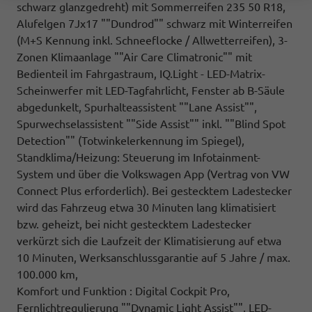
schwarz glanzgedreht) mit Sommerreifen 235 50 R18,
Alufelgen 7Jx17 ""Dundrod"" schwarz mit Winterreifen
(M+S Kennung inkl. Schneeflocke / Allwetterreifen), 3-
Zonen Klimaanlage ""Air Care Climatronic"" mit
Bedienteil im Fahrgastraum, IQ.Light - LED-Matrix-
Scheinwerfer mit LED-Tagfahrlicht, Fenster ab B-Säule
abgedunkelt, Spurhalteassistent ""Lane Assist"",
Spurwechselassistent ""Side Assist"" inkl. ""Blind Spot
Detection"" (Totwinkelerkennung im Spiegel),
Standklima/Heizung: Steuerung im Infotainment-
System und über die Volkswagen App (Vertrag von VW
Connect Plus erforderlich). Bei gestecktem Ladestecker
wird das Fahrzeug etwa 30 Minuten lang klimatisiert
bzw. geheizt, bei nicht gestecktem Ladestecker
verkürzt sich die Laufzeit der Klimatisierung auf etwa
10 Minuten, Werksanschlussgarantie auf 5 Jahre / max.
100.000 km,
Komfort und Funktion : Digital Cockpit Pro,
Fernlichtregulierung ""Dynamic Light Assist"", LED-