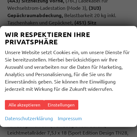
(4A3) Sitzheizung vorne,
(76C) Ladekabel für
Wechselstrom-Ladestation (Mode 3),
(3U3)
Gepäckraumabdeckung,
Belastbarkeit 20 kg inkl.
Taschenhaken und Gepäcknet,
(4S1) Sitz
Fahrer/Beifahrer mit Armlehnen
beidseitig inkl.
WIR RESPEKTIEREN IHRE
elektrischer Lendenwirbelstütze und Klapptisch auf der
PRIVATSPHÄRE
Sitzrückseite,
(0NP) Bulliplakette
am Kotflügel,
(U9E)
USB Schnistellen
2x vorne und 4x hinten,
(Z2Q)
Unsere Website setzt Cookies ein, um unsere Dienste für
Anhängerrangierassistent ""Trailer Assistent""
inkl.
Sie bereitzustellen. Hierbei berücksichtigen wir Ihre
Anhängerkupplung schwenkbar,
Parklenkassistent
Auswahl und verarbeiten nur die Daten für Marketing,
inkl.
Rückfahrkamera
, (ZEA) Zuziehhilfe für die
Analytics und Personalisierung, für die Sie uns Ihr
Heckklappe, (Z3A)
Family-Paket: Schubladen unter
Einverständnis geben. Sie können Ihre Einwilligung
den Sitzen im Fahrgastraum und 2 Abfallbehälter,
jederzeit mit Wirkung für die Zukunft widerrufen.
Multifunktionstisch/Mittelkonsole, Schiebefenster
sowie Zuziehhilfe in der Schiebetüre links und rechts.
Alle akzeptieren
Einstellungen
Highlights: Sport Edition Paket: Sport Edition Schriftzug
an Fahrzeugseite, Fahrzeugheck und im
Datenschutzerklärung
Impressum
Fahrzeuginnenraum, Fahrzeug 8-fach-bereift,
Leichtmetallräder 7,5J x 18 (Sport Edition Design TN28,